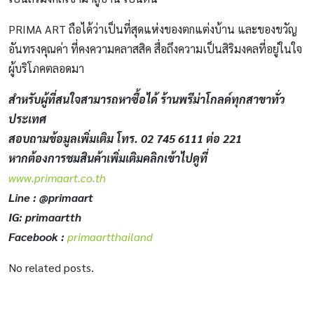
PRIMA ART ถือได้ว่าเป็นที่สุดแห่งของตกแต่งบ้าน และของขวัญ
อันทรงคุณค่า ที่คงความคลาสสิค สื่อถึงความเป็นสิริมงคลที่อยู่ในใจ
ผู้บริโภคตลอดมา
สำหรับผู้ที่สนใจสามารถหาซื้อได้ ร้านพรีม่าโกลด์ทุกสาขาทั่ว
ประเทศ
สอบถามข้อมูลเพิ่มเติม โทร. 02 745 6111 ต่อ 221
หากต้องการชมสินค้าเพิ่มเติมคลิกเข้าไปดูที่
www.primaart.co.th
Line : @primaart
IG: primaartth
Facebook :
primaartthailand
No related posts.