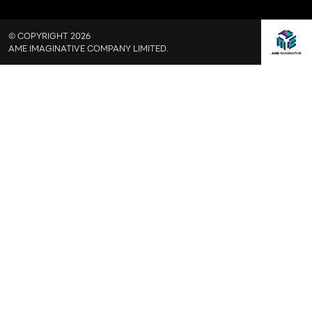
© COPYRIGHT 2026
AME IMAGINATIVE COMPANY LIMITED.