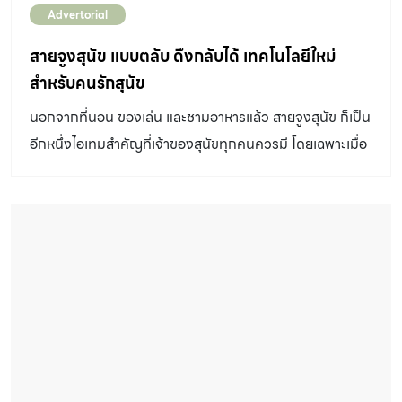
Advertorial
ค่อนข้างจำกัด การเลือกใช้โทนสีสว่างกับตัวบ้านย่อมทำให้
พื้นที่โดยรวมดูโล่ง โปร่ง และน่าอยู่มากยิ่งขึ้น เพิ่มพื้นที่ให้กับ
สายจูงสุนัข แบบตลับ ดึงกลับได้ เทคโนโลยีใหม่
ผนัง การเพิ่มพื้นที่ให้กับผนังนั้นถือเป็นการตกแต่งบ้านที่ได้
สำหรับคนรักสุนัข
ประโยชน์ใช้สอยไปในตัว ซึ่งถ้าหากบ้านเรามีพื้นที่ที่ค่อนข้าง
นอกจากที่นอน ของเล่น และชามอาหารแล้ว สายจูงสุนัข ก็เป็น
จำกัด การเพิ่มพื้นที่ให้กับผนังจะช่วยให้เราเหลือพื้นที่บริเวณใน
อีกหนึ่งไอเทมสำคัญที่เจ้าของสุนัขทุกคนควรมี โดยเฉพาะเมื่อ
ตัวบ้านพร้อมกับสามารถจัดการข้าวของให้เป็นระเบียบได้เพิ่ม
ต้องพาเหล่าสุนัขแสนรักออกไปเดินเล่น หรือทำกิจกรรมต่าง ๆ
มากขึ้น จัดการข้าวของให้เป็นหมวดหมู่ การจัดข้าวของให้เป็น
ในพื้นที่สาธารณะ การใช้สายจูงจะเป็นตัวช่วยที่ดีในการฝึกให้
หมวดหมู่หรือเก็บให้เข้าที่เข้าทางนั้น จะทำให้เราได้พื้นที่ใช้สอย
สุนัขรับคำสั่ง กำหนดระยะเพื่อให้ควบคุมดูแลได้ง่าย ป้องกันไม่
ภายในบ้านกลับคืนมา นอกจากนี้การจัดการข้าวของให้เป็น
ให้สุนัขก่อความเดือดร้อน และป้องกันอุบัติเหตุอันตรายที่อาจ
หมวดหมู่ยังเอื้อต่อการหาของในยามที่เราต้องการใช้ ทำให้ไม่
จะเกิดขึ้น อย่าง การวิ่งเตลิด ตกท่อ กิน หรือขับถ่ายในพื้นที่ที่
ต้องรื้อข้าวของต่างๆ ออกมาให้รกบ้านอีกด้วย ชั้นวางจาน
ไม่เหมาะสม รวมถึงยังเป็นการแสดงให้เห็นถึงความรับผิดชอบ
แบบติดผนัง KWH-DR001 Link สินค้า:
ของเจ้าของสุนัขอีกด้วย ในปัจจุบัน สายจูงสุนัข มีให้เลือก
www.homepro.co.th/product/1073705 เพิ่มลูกเล่นให้
หลากหลายทั้งวัสดุ และรูปแบบ อย่าง สายจูงเชือกไนลอนหรือ
กับพื้นที่ภายในบ้าน การเพิ่มลูกเล่นเล็กๆ น้อยๆ ให้กับพื้นที่
หนัง, สายจูงแบบรัดหน้าอก, สายจูงแบบโซ่ หรือสายจูงสำหรับ
ต่างๆ ภายในตัวบ้าน ก็ถือเป็นอีกหนึ่งวิธีที่จะทำให้บ้านของเรา