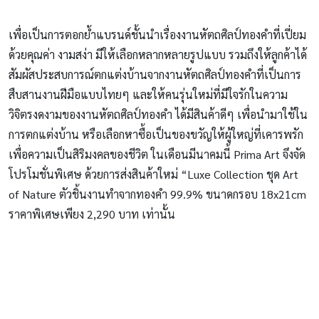
เพื่อเป็นการตอกย้ำแบรนด์ชั้นนำเรื่องงานหัตถศิลป์ทองคำที่เปี่ยม
ด้วยคุณค่า งามสง่า มีให้เลือกหลากหลายรูปแบบ รวมถึงให้ลูกค้าได้
สัมผัสประสบการณ์ตกแต่งบ้านจากงานหัตถศิลป์ทองคำที่เป็นการ
สืบสานงานฝีมือแบบไทยๆ และให้คนรุ่นใหม่ที่มีใจรักในความ
วิจิตรงดงามของงานหัตถศิลป์ทองคำ ได้มีสินค้าดีๆ เพื่อนำมาใช้ใน
การตกแต่งบ้าน หรือเลือกหาซื้อเป็นของขวัญให้ผู้ใหญ่ที่เคารพรัก
เพื่อความเป็นสิริมงคลของชีวิต ในเดือนมีนาคมนี้
Prima Art
จึงจัด
โปรโมชั่นพิเศษ ด้วยการส่งสินค้าใหม่
“Luxe Collection
ชุด
Art
of Nature
ตัวชิ้นงานทำจากทองคำ 99.9% ขนาดกรอบ 18
x
21
cm
ราคาพิเศษเพียง 2
,
290 บาท
เท่านั้น