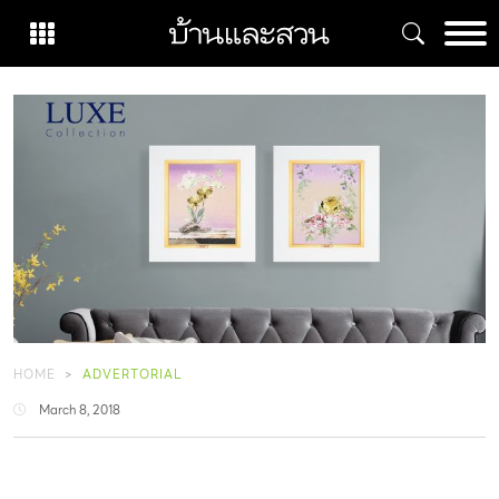
Skip
to
content
HOME
ADVERTORIAL
March 8, 2018