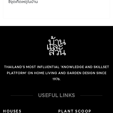
ชี้จุดเกิดเหตุในบ้าน
กฎหมายฉบับนี้ออกมาเพื่อใช้กำกับอาคารสูง(อาคารที่สูงกว่า
23.00 เมตร) ​และอาคารขนาดใหญ่พิเศษ​(อาคารที่มีพื้นที่
ใช้สอยเกิน 10,000 ตารางเมตร) เพื่อสร้างความปลอดภัยใน
การใช้อาคารและผลกระทบต่อชุมชน (เช่น การดับเพลิง การ
หนีไฟ) แน่นอนว่า​ คอนโดขนาดใหญ่​ๆใจกลางเมืองนั้นส่วน
มาก​จะเป็น​อาคาร​ขนาดใหญ่​พิเศษ​แทบ​ทั้งสิ้น​ […]
THAILAND'S MOST INFLUENTIAL 'KNOWLEDGE AND SKILLSET
PLATFORM' ON HOME LIVING AND GARDEN DESIGN SINCE
1976.
USEFUL LINKS
HOUSES
PLANT SCOOP