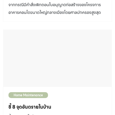
จากกรณีมีคำสั่งเพิกถอนใบอนุญาต​ก่อสร้างของโครงการ
อาคารคอนโดขนาดใหญ่​กลางเมืองโดยศาลปกครองสูงสุด​
เนื่องจากเป็นการก่อสร้างที่ไม่ชอบด้วยกฎหมาย ทั้งๆที่อาคาร
นั้นได้สร้างเสร็จ​ไปแล้ว​ และมีลูกบ้าน 668 ยูนิตอยู่อาศัยแล้ว
นาน 4 ปี เป็นประเด็นที่สังคมให้ความสนใจอย่างมาก และเป็น
กรณีศึกษาสำหรับผู้ที่จะซื้อคอนโดมิเนียมในอนาคตควรรู้ไว้
และควรเช็กอะไรบ้างก่อนซื้อห้องคอนโด กรณีศึกษาคอนโด
“แอชตัน อโศก” เมื่อวันที่ 27 กรกฎาคม 2566 ที่ผ่านมา ศาล
ปกครองสูงสุดมีคำพิพากษายืนตามศาลปกครองกลาง สั่ง
เพิกถอนใบอนุญาตก่อสร้างโครงการแอชตัน อโศก (Ashton
Asoke) ซึ่งเป็นอาคารสูง 51 ชั้น รวมชั้นใต้ดิน ในพื้นที่ขนาด
2.3 ไร่ ตั้งอยู่ในซอยสุขุมวิท 19 แยก 2 หรือละแวกถนนอโศก
Home Maintenance
มนตรีต้นซอย ข้อที่เป็นปัญหา​หลัก คือ เรื่องถนนทางเข้า-ออก
ของโครงการ ​ซึ่งศาลปกครองได้ตีความว่าขัดต่อข้อกฎหมาย​
ชี้ 8 จุดอันตรายในบ้าน
ควบคุมอาคาร (กฎกระทรวงฉบับที่ 33 (พ.ศ.2535)​ ซึ่ง