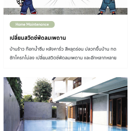
Home Maintenance
เปลี่ยนสวิตช์พัดลมเพดาน
บ้านร้าว ก๊อกน้ำซึม หลังคารั่ว สีหลุดร่อน ปลวกขึ้นบ้าน กด
ชักโครกไม่ลง เปลี่ยนสวิตช์พัดลมเพดาน และอีกหลากหลาย
ปัญหาเรื่องบ้านที่กวนใจคุณ ไม่ว่าปัญหานั้นจะเล็กหรือใหญ่
จะยากหรือง่าย รายการ "ช่างประจำบ้าน" จะไปช่วยปลดล็อก