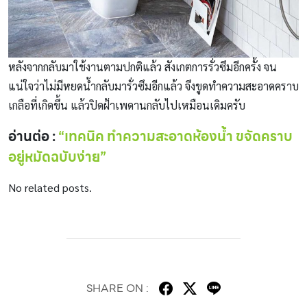
หลังจากกลับมาใช้งานตามปกติแล้ว สังเกตการรั่วซึมอีกครั้ง จน
แน่ใจว่าไม่มีหยดน้ํากลับมารั่วซึมอีกแล้ว จึงขูดทําความสะอาดคราบ
เกลือที่เกิดขึ้น แล้วปิดฝ้าเพดานกลับไปเหมือนเดิมครับ
อ่านต่อ :
“เทคนิค ทำความสะอาดห้องน้ำ ขจัดคราบ
อยู่หมัดฉบับง่าย”
No related posts.
SHARE ON :