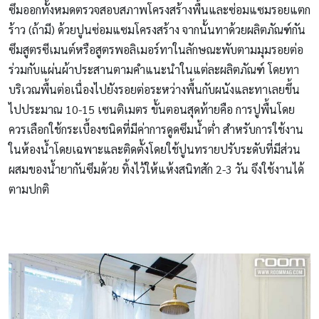
ซึมออกทั้งหมดตรวจสอบสภาพโครงสร้างพื้นและซ่อมแซมรอยแตก
ร้าว (ถ้ามี) ด้วยปูนซ่อมแซมโครงสร้าง จากนั้นทาด้วยผลิตภัณฑ์กัน
ซึมสูตรซีเมนต์หรือสูตรพอลิเมอร์ทาในลักษณะพับตามมุมรอยต่อ
ร่วมกับแผ่นผ้าประสานตามคําแนะนําในแต่ละผลิตภัณฑ์ โดยทา
บริเวณพื้นต่อเนื่องไปยังรอยต่อระหว่างพื้นกับผนังและทาเลยขึ้น
ไปประมาณ 10-15 เซนติเมตร ขั้นตอนสุดท้ายคือ การปูพื้นโดย
ควรเลือกใช้กระเบื้องชนิดที่มีค่าการดูดซึมน้ําต่ํา สําหรับการใช้งาน
ในห้องน้ําโดยเฉพาะและติดตั้งโดยใช้ปูนทรายปรับระดับที่มีส่วน
ผสมของน้ํายากันซึมด้วย ทิ้งไว้ให้แห้งสนิทสัก 2-3 วัน จึงใช้งานได้
ตามปกติ