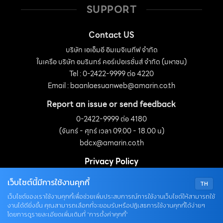
SUPPORT
Contact US
บริษัท เอเอ็มอี อิมเมจิเนทีฟ จำกัด
ในเครือ บริษัท อมรินทร์ คอร์เปอเรชั่นส์ จำกัด (มหาชน)
Tel : 0-2422-9999 ต่อ 4220
Email :
baanlaesuanweb@amarin.co.th
Report an issue or send feedback
0-2422-9999 ต่อ 4180
(จันทร์ - ศุกร์ เวลา 09.00 - 18.00 น)
bdcx@amarin.co.th
Privacy Policy
เว็บไซต์นี้มีการใช้งานคุกกี้
TH
OUR SOCIALS
เว็บไซต์ของเราใช้งานคุกกี้เพื่อช่วยเพิ่มประสบการณ์การใช้งานเว็บไซต์ให้สามารถใช้
งานได้ดียิ่งขึ้น คุณสามารถเลือกที่จะยอมรับหรือปฏิเสธการใช้งานคุกกี้ได้ง่ายๆ
โดยการดูรายละเอียดเพิ่มเติมที่ “การตั้งค่าคุกกี้”