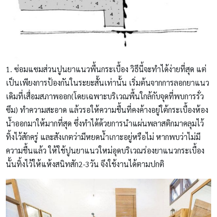
1. ซ่อมแซมส่วนปูนยาแนวพื้นกระเบื้อง วิธีนี้จะทําได้ง่ายที่สุด แต่
เป็นเพียงการป้องกันในระยะสั้นเท่านั้น เริ่มต้นจากการลอกยาแนว
เดิมที่เสื่อมสภาพออก(โดยเฉพาะบริเวณพื้นใกล้กับจุดที่พบการรั่ว
ซึม) ทําความสะอาด แล้วรอให้ความชื้นที่คงค้างอยู่ใต้กระเบื้องห้อง
น้ําออกมาให้มากที่สุด ซึ่งทําได้ด้วยการนําแผ่นพลาสติกมาคลุมไว้
ทิ้งไว้สักครู่ และสังเกตว่ามีหยดน้ําเกาะอยู่หรือไม่ หากพบว่าไม่มี
ความชื้นแล้ว ให้ใช้ปูนยาแนวใหม่อุดบริเวณร่องยาแนวกระเบื้อง
นั้นทิ้งไว้ให้แห้งสนิทสัก2-3วัน จึงใช้งานได้ตามปกติ
ห้องน้ำรั่วซึม