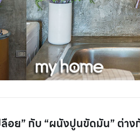
ลือย” กับ “ผนังปูนขัดมัน” ต่าง