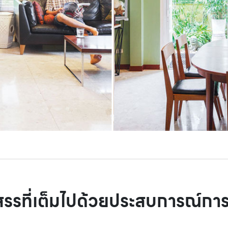
สรรที่เต็มไปด้วยประสบการณ์กา