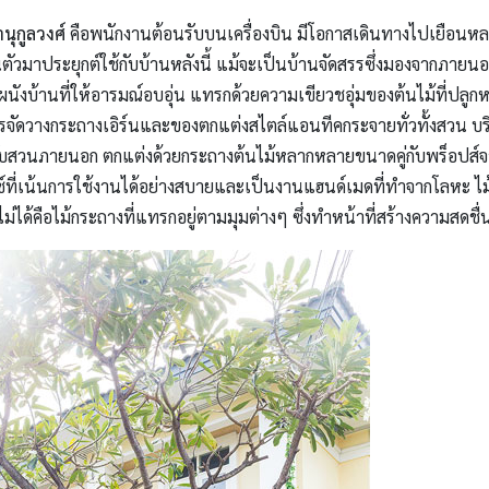
านุกูลวงศ์
คือพนักงานต้อนรับบนเครื่องบิน มีโอกาสเดินทางไปเยือนหลา
ตัวมาประยุกต์ใช้กับบ้านหลังนี้ แม้จะเป็นบ้านจัดสรรซึ่งมองจากภายนอก
งบ้านที่ให้อารมณ์อบอุ่น แทรกด้วยความเขียวชอุ่มของต้นไม้ที่ปลูกหน
ัดวางกระถางเอิร์นและของตกแต่งสไตล์แอนทีคกระจายทั่วทั้งสวน บริเ
นกับสวนภายนอก ตกแต่งด้วยกระถางต้นไม้หลากหลายขนาดคู่กับพร็อปส์จ
ช์ที่เน้นการใช้งานได้อย่างสบายและเป็นงานแฮนด์เมดที่ทำจากโลหะ ไ
่ได้คือไม้กระถางที่แทรกอยู่ตามมุมต่างๆ ซึ่งทำหน้าที่สร้างความสดชื่