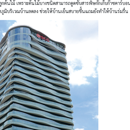
รปลูกต้นไม้ เพราะต้นไม้บางชนิดสามารถดูดซับสารพิษกักเก็บก๊าซคาร์
ูมิบริเวณบ้านลดลง ช่วยให้บ้านเย็นสบายขึ้นแถมยังทำให้บ้านร่มรื่น ท