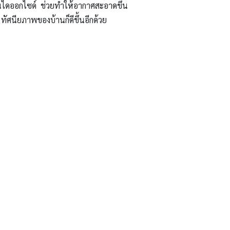
บอนไดออกไซด์ ช่วยทำให้อากาศสะอาดขึ้น
ัศนียภาพของบ้านก็ดีขึ้นอีกด้วย