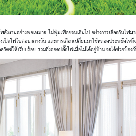
ใช้พลังงานอย่างพอเหมาะ ไม่ฟุ่มเฟือยจนเกินไป อย่างการเลือกกินไฟมาก
องเปิดไฟในตอนกลางวัน และการเลือกเปลี่ยนมาใช้หลอดประหยัดไฟก็จะยิ่
สวิตซ์ให้เรียบร้อย รวมถึงถอดปลั๊กไฟเมื่อไม่ได้อยู่บ้าน จะได้ช่วยป้อง