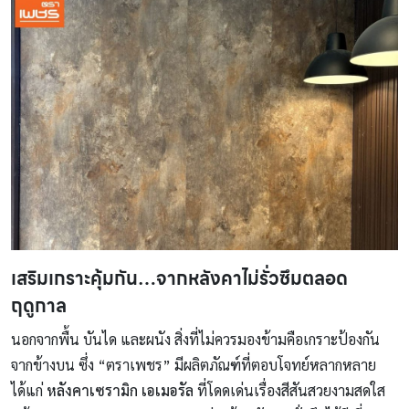
เสริมเกราะคุ้มกัน…จากหลังคาไม่รั่วซึมตลอด
ฤดูกาล
นอกจากพื้น บันได และผนัง สิ่งที่ไม่ควรมองข้ามคือเกราะป้องกัน
จากข้างบน ซึ่ง “ตราเพชร” มีผลิตภัณฑ์ที่ตอบโจทย์หลากหลาย
ได้แก่
หลังคาเซรามิก เอเมอรัล
ที่โดดเด่นเรื่องสีสันสวยงามสดใส