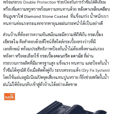
พร้อมระบบ Double Protection ช่วยป้องกันการรั่วซึมได้ดีเยี่ยม
หรือเพิ่มความหรูหราพร้อมความทนทานด้วย
หลังคาเหล็กเคลือบ
หินภูเขาไฟ
Diamond Stone Coated
ที่แข็งแกร่ง น้ำหนักเบา
ทนทานต่อแรงกระแทกจากพายุและฝนกระหน่ำได้เป็นอย่างดี
ส่วนบ้านที่ต้องการความทันสมัยและมีความพิถีพิถัน
กระเบื้อง
เจียระไน
คือคำตอบด้วยดีไซน์ที่สไตล์กระเบื้องทรงว่าวที่มี
เอกลักษณ์ พร้อมประสิทธิภาพป้องกันน้ำไม่ต้องพึ่งพาแผ่นรอง
หลังคา หรือจะเลือกใช้
กระเบื้องคอนกรีต อดามัส
ที่ผ่าน
กระบวนการผลิตที่มีมาตรฐานสูง แข็งแรง ทนทาน และป้องกันน้ำ
รั่วซึมได้ทุกมิติ ยิ่งเมื่อติดตั้งคู่กับ ระบบครอบแห้ง (Dry Fix System)
โดยใช้แผ่นอลูมิเนียมปิดจุดเสี่ยงแทนปูนทราย ก็ยิ่งช่วยสกัดกั้นน้ำ
ฝนไม่ให้ย้อนกลับเข้าสู่ตัวบ้านได้อย่างเด็ดขาด