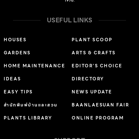
1976.
https://forms.gle/FCL37hmbwN6PhLmw9 ช่องทาง
สมัครสมาชิกบูรโณปถัมภ์ :
USEFUL LINKS
https://forms.gle/gQL9CwgBESvfRiBn9 No related
posts.
HOUSES
PLANT SCOOP
GARDENS
ARTS & CRAFTS
HOME MAINTENANCE
EDITOR’S CHOICE
IDEAS
DIRECTORY
EASY TIPS
NEWS UPDATE
สำนักพิมพ์บ้านและสวน
BAANLAESUAN FAIR
PLANTS LIBRARY
ONLINE PROGRAM