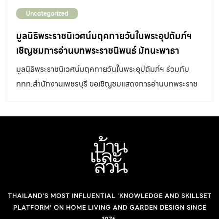
Uncategorized
มูลนิธิพระราชนิเวศน์มฤคทายวันในพระอุปถัมภ์ฯ
เชิญชมการอ่านบทพระราชนิพนธ์ มัทนะพาธา
มูลนิธิพระราชนิเวศน์มฤคทายวันในพระอุปถัมภ์ฯ ร่วมกับ
ททท.สำนักงานเพชรบุรี ขอเชิญชมแสดงการอ่านบทพระราช
นิพนธ์ มัทนะพาธา ประกอบการแสดงและดนตรี ในวันที่ 25
และวันที่ 26 พฤศจิกายน 2566 ณ สวนมัทนะพาธา พระราช
นิเวศน์มฤคทายวัน อำเภอชะอำ จังหวัดเพชรบุรี เนื่องในวาระ
ครบ 100 ปี พระบาทสมเด็จพระมงกุฎเกล้าเจ้าอยู่หัว ทรงพระ
ราชนิพนธ์บทละครพูดคำฉันท์เรื่อง มัทนาธา หรือตำนานแห่ง
ดอกกุหลาบ โดยการอ่านบทพระราชนิพนธ์ มัทนะพาธา
ประกอบการแสดงและดนตรีในครั้งนี้ กำกับการแสดงโดยคุณ
THAILAND'S MOST INFLUENTIAL 'KNOWLEDGE AND SKILLSET
ภัทราวดี มีชูธน ศิลปินแห่งชาติ เปิดจำหน่ายบัตรตั้งแต่บัดนี้
PLATFORM' ON HOME LIVING AND GARDEN DESIGN SINCE
เป็นต้นไป หมายเหตุ : ที่นั่งมีจำนวนจำกัด ช่องทางซื้อบัตร :