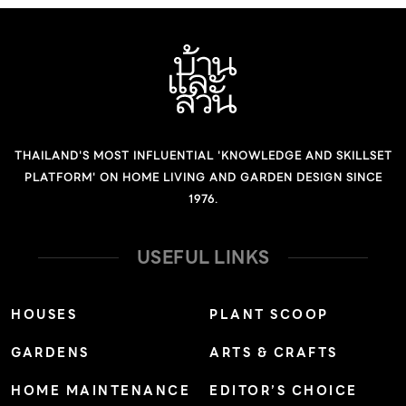
ระวังรอยต่อบริเวณสันหลังคา เพราะเป็นจุดที่น้ำฝนรั่วซึมได้
ง่าย หลังคาปั้นหยา (Hip Roof) เป็นหลังคาที่พัฒนามาจาก
หลังคาจั่ว แต่มีชายคาลาดเอียงทั้งสี่ด้าน สามารถกันแดดกัน
ฝนได้รอบ เหมาะกับสภาพภูมิอากาศของเมืองไทยที่ร้อนและมี
ฝนตกชุก การก่อสร้างหลังคาปั้นหยาจะยุ่งยากกว่าหลังคาจั่ว
เพราะมีรอยต่อของสันหลังคาหรือตะเข้สันมากกว่า หลังคา
THAILAND'S MOST INFLUENTIAL 'KNOWLEDGE AND SKILLSET
มนิลา (Hip Gable Roof) คือหลังคาปั้นหยาที่ปรับให้ด้าน
PLATFORM' ON HOME LIVING AND GARDEN DESIGN SINCE
1976.
สกัดมีหน้าจั่วทั้งสองด้านบริเวณช่วงบนของหลังคา เพื่อรูป
ทรงที่สวยงามและการระบายอากาศใต้หลังคาที่ดี หลังคาชนิด
USEFUL LINKS
นี้เป็นแบบหลังคาของบ้านเรือนไทยภาคกลาง เนื่องจากเหมาะ
กับภูมิประเทศเขตร้อนที่มีฝนตกชุก หลังคามนิลา นอกจากจะ
มีชายคากันแดดกันฝนทั้งสี่ด้านแล้ว ยังสามารถระบายอากาศ
HOUSES
PLANT SCOOP
ร้อนใต้หลังคาออกทางหน้าจั่วได้ด้วย หลังคาสวิส (Gable
GARDENS
ARTS & CRAFTS
Hip Roof) หลังคาลูกผสมระหว่างหลังคาจั่วกับหลังคาปั้นห
HOME MAINTENANCE
EDITOR’S CHOICE
ยา […]