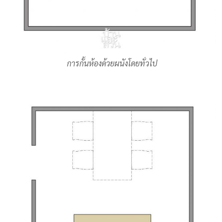
การกั้นห้องด้วยผนังโดยทั่วไป