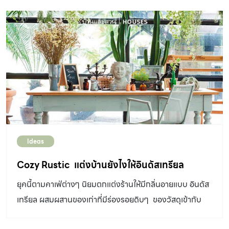
Roof) หลังคารูปแบบเรียบง่ายมีความลาดเอียงด้านเดียว
ร้อนหนาวจนเกินไป สัตว์เลี้ยงของเราก็เช่นกัน ช่วงอุณหภูมิ
เป็นแบบหลังคาที่เกิดจากการสร้างบ้านหรือที่พักชั่วคราวแบบ
อากาศและความชื้นสัมพัทธ์ที่สัตว์เลี้ยงรู้สึกสบายจะต่างกับเรา
ง่ายๆ การใช้หลังคาเพิงหมาแหงนต้องออกแบบให้ด้านที่ลาด
เพียงเล็กน้อย หากเราสบาย สัตว์เลี้ยงก็สบายด้วย แต่ทั้งนี้เรา
เอียงหันไปหาแสงแดดหรือทิศที่มีฝนสาด แต่อย่างไรก็ดี
ต้องรู้จักลักษณะพิเศษตามสายพันธุ์ของสัตว์เลี้ยงเป็นอย่างดี
หลังคาประเภทนี้ไม่สามารถป้องกันแดดและฝนได้ดีเท่าไรนัก
ด้วย เช่น มีต้นกำเนิดสายพันธุ์จากที่ใด ควรอยู่ในสภาพ
สำหรับบ้านที่ใช้หลังคาเพิงหมาแหงนอาจแก้ปัญหาเรื่องแดด
แวดล้อมแบบใด ทนความร้อนของอากาศบ้านเราได้ดีมากน้อย
ด้วยการทำแผงกันแดดด้านข้างเพิ่ม รูปแบบหลังคา หลังคาจั่ว
เพียงใด ซึ่งต้องใส่ใจไม่ละเลย ไม่ปล่อยให้อยู่ในพื้นที่กลางแดด
(Gable Roof) เป็นหลังคาที่เกิดจากการนำด้านสูงของ
หรือที่อับอากาศนานจนเกินไป […]
หลังคาเพิงหมาแหงนมาชนกันให้เกิดสันหลังคา (Ridge)
Ideas
สามารถกันแดดกันฝนได้ดีในด้านที่มีชายคายื่น ส่วนหน้าจั่ว
หรือด้านสกัดมักมีปัญหาเรื่องการป้องกันแดดและฝน ซึ่งเรา
Cozy Rustic แต่งบ้านยังไงให้อินดัสเทรียล
อาจทำชายคาเฉพาะจุดเพิ่มบริเวณเหนือหน้าต่างและประตูเพื่อ
ยุคนี้ตามคาเฟ่ต่างๆ นิยมตกแต่งร้านให้มีกลิ่นอายแบบ อินดัส
ป้องกันแดดและฝน หลังคาจั่วนิยมใช้กับบ้านในเมืองไทยและ
เทรียล ผสมผสานของเก่าที่มีร่องรอยดิบๆ ของวัสดุเข้ากับ
บ้านเมืองร้อนทั่วไป การสร้างหลังคาจั่วควรออกแบบให้มี
เหล็กและไม้เก่า
ความลาดชันที่พอเหมาะ เพื่อให้น้ำฝนไหลลงได้สะดวก และควร