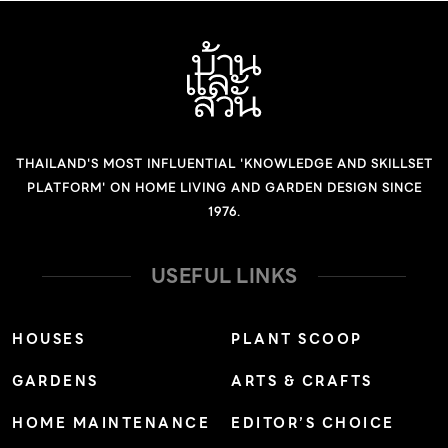
ในช่วงที่นางเอกต้องเดินทางไปทำงานด้วยกัน แม้ว่าเมือง
ทวาย ณ ประเทศพม่านี้อาจจะไม่ใช่เมืองโรแมนติก แต่เป็น
เมืองที่ยังมีความเป็นธรรมชาติ ทั้งวัฒนธรรมที่ยังมีกลิ่นอาย
ชนบทดั้งเดิม ประชากรที่ยังดำเนินชีวิตตามวิถีชาวพุธ แต่ที่น่า
สนใจคือที่นี่เป็นมืองหลักของเขตตะนาวศรีทางตะวันออกเฉียง
ใต้ของประเทศพม่า ตั้งอยู่บนฝั่งแม่น้ำทวายด้านเหนือ และเป็น
THAILAND'S MOST INFLUENTIAL 'KNOWLEDGE AND SKILLSET
เขตเศรษฐกิจพิเศษ เนื่องจากมีทรัพยากรธรรมชาติอุดม
PLATFORM' ON HOME LIVING AND GARDEN DESIGN SINCE
1976.
สมบูรณ์ ทั้งก๊าซ แร่ธาตุ […]
USEFUL LINKS
HOUSES
PLANT SCOOP
GARDENS
ARTS & CRAFTS
HOME MAINTENANCE
EDITOR’S CHOICE