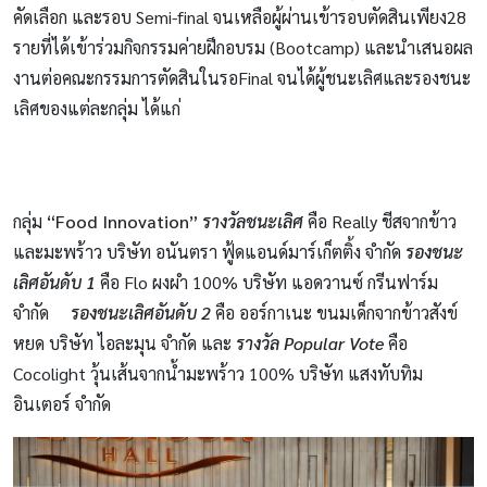
คัดเลือก และรอบ Semi-final จนเหลือผู้ผ่านเข้ารอบตัดสินเพียง28
รายที่ได้เข้าร่วมกิจกรรมค่ายฝึกอบรม (Bootcamp) และนำเสนอผล
งานต่อคณะกรรมการตัดสินในรอFinal จนได้ผู้ชนะเลิศและรองชนะ
เลิศของแต่ละกลุ่ม ได้แก่
กลุ่ม
“Food Innovation”
รางวัลชนะเลิศ
คือ Really ชีสจากข้าว
และมะพร้าว บริษัท อนันตรา ฟู้ดแอนด์มาร์เก็ตติ้ง จำกัด
รองชนะ
เลิศอันดับ 1
คือ Flo ผงผำ 100% บริษัท แอดวานซ์ กรีนฟาร์ม
จำกัด
รองชนะเลิศอันดับ 2
คือ ออร์กาเนะ ขนมเด็กจากข้าวสังข์
หยด บริษัท ไอละมุน จำกัด และ
รางวัล Popular Vote
คือ
Cocolight วุ้นเส้นจากน้ำมะพร้าว 100% บริษัท แสงทับทิม
อินเตอร์ จำกัด