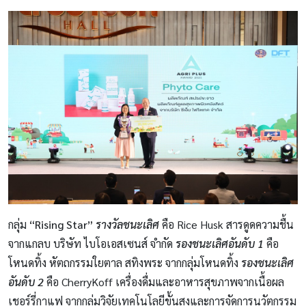
กลุ่ม
“Rising Star”
รางวัลชนะเลิศ
คือ Rice Husk สารดูดความชื้น
จากแกลบ บริษัท ไบโอเอสเซนส์ จำกัด
รองชนะเลิศอันดับ 1
คือ
โหนดทิ้ง หัตถกรรมใยตาล สทิงพระ จากกลุ่มโหนดทิ้ง
รองชนะเลิศ
อันดับ 2
คือ CherryKoff เครื่องดื่มและอาหารสุขภาพจากเนื้อผล
เชอร์รี่กาแฟ จากกลุ่มวิจัยเทคโนโลยีขั้นสูงและการจัดการนวัตกรรม