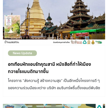
เพิ่ม 100,000 บาท* :
www.maison.co.th/projects/mvenuerama3prachauthit
🏠 ทาวน์โฮมหรู 3 ชั้น ฟังก์ชันใหญ่ 3 ที่จอดรถ พร้อมคลับ
เฮาส์ ฟิตเนส สระว่ายน้ำ และสวนส่วนกลาง บรรยากาศร่มรื่น
เข้าเมืองสะดวก สังคมส่วนตัวเพียง 42 ยูนิต […]
News Update
อกเกือบหักแอบรักคุณสามี หนังสือที่ทำให้เมือง
ทวายโรแมนติกมากขึ้น
โครงการ “ส่งความรู้ สร้างความสุข” เป็นอีกหนึ่งโครงการดี ๆ
ของความร่วมมือระหว่าง บริษัท อมรินทร์พริ้นติ้งแอนด์พับลิช
ชิ่ง จำกัด (มหาชน) และ บริษัท ไทยเบฟเวอเรจ จำกัด
(มหาชน) รวมไปถึงหน่วยงานภาครัฐ คือ กระทรวง