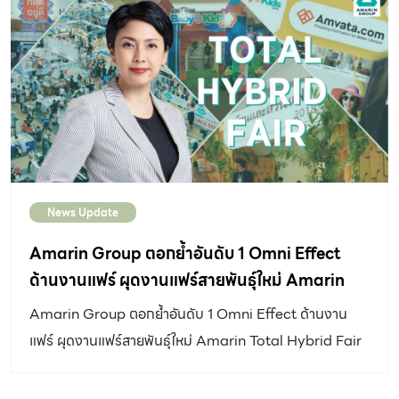
ศึกษาธิการ และ สำนักงานคณะกรรมการการศึกษาขั้นพื้น
ฐาน ที่เล็งเห็นถึงความสำคัญเพราะการอ่าน ถือเป็นรากฐานที่
สำคัญของการเรียนรู้และการพัฒนาทักษะของเด็กซึ่งจะต่อย
อดกลายเป็นกุญแจสำคัญในการขับเคลื่อนประเทศในอนาคต
ได้ “อกเกือบหักแอบรักคุณสามี” นิยายรักโรแมนติกคอเมดี้ที่
พูดถึง เธียรวัฒน์ หนุ่มหล่อ สุดเพอร์เฟคซึ่งมีอาชีพเป็น
สถาปนิกและเป็นที่หมายปองของสาวๆ อย่างไรก็ตามหากให้
พูดถึงผู้หญิงที่เธียรวัฒน์อยากได้มาเป็นภรรยานั้น เธอจะต้อง
News Update
มีความงดงามทั้งกายและใจ แต่แล้วกลับมีเหตุการณ์บาง
อย่างเกิดขึ้นในชีวิตเขาซึ่งจำเป็นอย่างมากที่จะต้องหาคนมา
Amarin Group ตอกย้ำอันดับ 1 Omni Effect
แต่งงานหลอกๆ ด้วย ซึ่งหญิงสาวคนนั้นก็คือ นทีริน หรือเมย์
ด้านงานแฟร์ ผุดงานแฟร์สายพันธุ์ใหม่ Amarin
น้องสาวนอกไส้ต่างพ่อแม่ ที่หลงรักเธียรวัฒน์มาตั้งแต่ยังเด็ก
Total Hybrid Fair
Amarin Group ตอกย้ำอันดับ 1 Omni Effect ด้านงาน
และด้วยภาระหน้าที่ทำให้ทั้งคู่ต้องย้ายไปทำงานที่เมืองทวาย
แฟร์ ผุดงานแฟร์สายพันธุ์ใหม่ Amarin Total Hybrid Fair
ประเทศพม่า ความรักและความผูกพันจึงก่อตัวขึ้นอย่างไม่รู้
ผสานงานแฟร์รูปแบบ On Ground – Online สอดรับวิถี
ตัว เรียกได้ว่า เมืองทวาย คือสถานที่ที่ทำให้ความรักก่อตัวขึ้น
New Normal