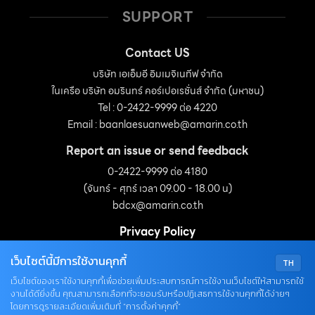
SUPPORT
Contact US
บริษัท เอเอ็มอี อิมเมจิเนทีฟ จำกัด
ในเครือ บริษัท อมรินทร์ คอร์เปอเรชั่นส์ จำกัด (มหาชน)
Tel : 0-2422-9999 ต่อ 4220
Email :
baanlaesuanweb@amarin.co.th
Report an issue or send feedback
0-2422-9999 ต่อ 4180
(จันทร์ - ศุกร์ เวลา 09.00 - 18.00 น)
bdcx@amarin.co.th
Privacy Policy
เว็บไซต์นี้มีการใช้งานคุกกี้
TH
OUR SOCIALS
เว็บไซต์ของเราใช้งานคุกกี้เพื่อช่วยเพิ่มประสบการณ์การใช้งานเว็บไซต์ให้สามารถใช้
งานได้ดียิ่งขึ้น คุณสามารถเลือกที่จะยอมรับหรือปฏิเสธการใช้งานคุกกี้ได้ง่ายๆ
โดยการดูรายละเอียดเพิ่มเติมที่ “การตั้งค่าคุกกี้”