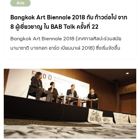
Arts
Bangkok Art Biennale 2018 กับ ก้าวต่อไป จาก
8 ผู้เชี่ยวชาญ ใน BAB Talk ครั้งที่ 22
Bangkok Art Biennale 2018 (เทศกาลศิลปะร่วมสมัย
นานาชาติ บางกอก อาร์ต เบียนนาเล่ 2018) ซึ่งเริ่มจัดขึ้น
ตั้งแต่วันที่ 19 ตุลาคม 2561 – 3 กุมภาพันธ์ 2562 วันนี้เรียก
ได้ว่าเดินมาเกินครึ่งทางแล้ว โดยใน BAB Talk ครั้งที่ 22:
Why BAB? เมื่อวันที่ 11 ธันวาคม 2561 ที่ผ่านมา BAB เปิด
ฟลอร์ ที่ชั้น 8 หอศิลปวัฒนธรรมแห่งกรุงเทพมหานคร
(BACC) เชิญ นักวิชาการ, นักวิจารณ์, พี่น้องศิลปิน และ
สื่อมวลชนสายศิลปะ มาร่วมสะท้อนมุมมองและข้อเสนอแนะ
ต่างๆที่มีต่อเทศกาลนี้ เพื่อนำไปพัฒนาให้เกิดประโยชน์กับ
วงการศิลปะร่วมสมัยของไทยต่อไปในอนาคต รวมถึงการจัด
งานบางกอกอาร์ต เบียนนาเล่ ครั้งต่อไปในปี 2020 (2563)