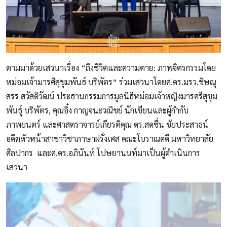
ตามมาด้วยเสวนาเรื่อง “ถึงชีวิตและความตาย: ภาพจิตรกรรมโดย
หม่อมเจ้ามารศีสุขุมพันธ์ บริพัตร” ร่วมเสวนาโดยศ.ดร.มรว.ชิษณุ
สรร สวัสดิวัฒน์ ประธานกรรมการมูลนิธิหม่อมเจ้าหญิงมารศรีสุขุม
พันธุ์ บริพัตร, คุณอิ๋ง กาญจนะวณิชย์ นักเขียนและผู้กำกับ
ภาพยนตร์ และศาสตราจารย์เกียรติคุณ ดร.สดชื่น ชัยประสาธน์
อดีตหัวหน้าสาขาวิชาภาษาฝรั่งเศส คณะโบราณคดี มหาวิทยาลัย
ศิลปากร และศ.ดร.อภินันท์ โปษยานนท์มาเป็นผู้ดำเนินการ
เสวนา