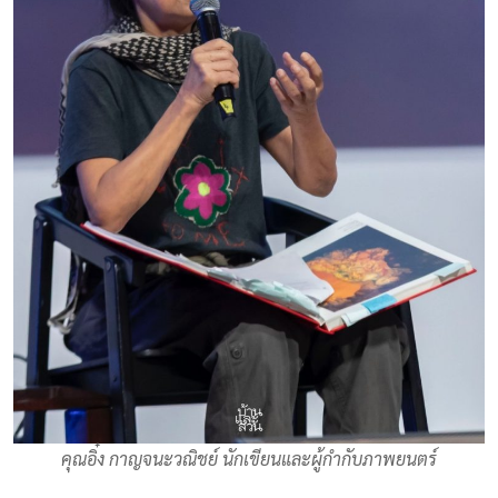
คุณอิ๋ง กาญจนะวณิชย์ นักเขียนและผู้กำกับภาพยนตร์