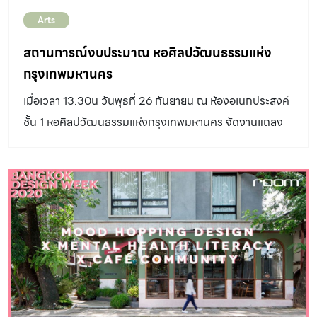
ซึ่งเสวนาครั้งนี้ได้นำทีมโดย ซึ่งวิทยากรแต่ละท่านได้นำเสนอ
Arts
มุมมองของตนในฐานะสาขาอาชีพที่แตกต่างกัน ทั้งเบื้องหลัง
การทำงานจากมุมมองของผู้จัดงาน และ ดำเนินงาน บางกอก
สถานการณ์งบประมาณ หอศิลปวัฒนธรรมแห่ง
[…]
กรุงเทพมหานคร
เมื่อเวลา 13.30น วันพุธที่ 26 กันยายน ณ ห้องอเนกประสงค์
ชั้น 1 หอศิลปวัฒนธรรมแห่งกรุงเทพมหานคร จัดงานแถลง
ข่าว “สถานการณ์งบประมาณของหอศิลปกรุงเทพฯ” ที่ส่งผล
ผลกระทบต่อการทำงานของหอศิลปเอง รวมแถลงถึง
มาตรการที่ต้องพิจารณาปรับเปลี่ยนเพื่อให้สามารถดำเนินการ
ต่อไปได้ในขณะกำลังจะมีงานสำคัญอย่าง บางกอก อาร์ต
เบียนนาเล่ 2018 ทีกำลังจะเกิดขึ้นในเดือน ตุลาคม นี้ ในงานนี้
มีผู้ร่วมแถลงข่าวทั้งหมด 4 ท่านได้แก่ ผศ. ปวิตร มหาสาริ
นันทน์ ผู้อำนวยการหอศิลปวัฒนธรรมแห่งกรุงเทพมหานคร,
ศ.ดร.อภินันท์ โปษยานนท์ ประธานอำนวยการและผู้อำนวย
การศิลป์ บางกอก อาร์ต เบียนนาเล่, ประดิษฐ ประสาททอง