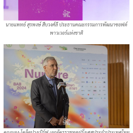
นายแพทย์ สุรพงษ์ สีบวงศ์ลี ประธานคณะกรรมการพัฒนาซอฟต์
พาวเวอร์แห่งชาติ
คุณฌอง-โคล็ดปวงเบิร์ฟ เอกอัครราชทูตฝรั่งเศสประจำประเทศไทย