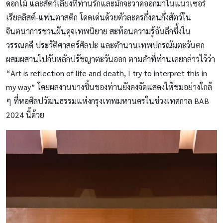
ดอกไม้ และสัตว์เลี้ยงที่ท่านรักและมักจะวาดออกมาในแนวเซอร์
เรียลลิสต์-แฟนตาสติก โดดเด่นด้วยตัวละครกึ่งคนกึ่งสัตว์ใน
จินตนาการชวนฝันดุจเทพนิยาย สะท้อนความรู้อันลึกซึ้งใน
วรรณคดี ประวัติศาสตร์ศิลปะ และตำนานเทพปกรณัมตะวันตก
ผสมผสานไปกับหลักปรัชญาตะวันออก ตามคำที่ท่านเคยกล่าวไว้ว่า
“Art is reflection of life and death, I try to interpret this in
my way” โดยผลงานบางชิ้นของท่านยังคงจัดแสดงให้ชมอย่างใกล้
ๆ ที่หอศิลปวัฒนธรรมแห่งกรุงเทพมหานครในช่วงเทศกาล BAB
2024 นี้ด้วย