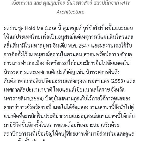
เบียนนาเล่ และ คุณกุลภัทร ยันตรศาสตร์ สถาปนิกจาก wHY
Architecture
ผลงานชุด Hold Me Close นี้ คุณหลุยส์ บูร์ชัวส์ สร้างขึ้นและมอบ
ให้แก่ประเทศไทยเพื่อเป็นอนุสรณ์แด่เหตุการณ์แผ่นดินไหวและ
คลื่นสึนามิในมหาสมุทร อินเดีย พ.ศ. 2547 และผลงานเคยได้รับ
การติดตั้งไว้ ณ อนุสรณ์สถานในสวนสน หาดนพรัตน์ธารา ตำบล
อ่าวนาง อำเภอเมือง จังหวัดกระบี่ ก่อนจะมีการยืมไปจัดแสดงใน
นิทรรศการและเทศกาลศิลปะสำคัญ เช่น นิทรรศการฝันถึง
สันติภาพ ณ หอศิลปวัฒนธรรมแห่งกรุงเทพมหานคร (2553) และ
เทศกาลศิลปะนานาชาติ ไทยแลนด์เบียนนาเล่โคราช จังหวัด
นครราชสีมา(2564) ปัจจุบันผลงานถูกเก็บไว้ภายใต้การดูแลของ
ศาลาว่าการจังหวัดกระบี่ และไม่ได้จัดแสดง งานเสวนานี้จึงนำไปสู่
แนวคิดที่จะพลิกฟื้นประติมากรรมและอนุสรณ์สถานแห่งนี้ให้กลับ
มามีชีวิตขึ้นอีกครั้งในสภาพแวดล้อมที่เหมาะสม เสริมด้วย
สถาปัตยกรรมที่เชื้อเชิญให้คนรู้สึกอยากเข้ามามีส่วนร่วมและดูแล