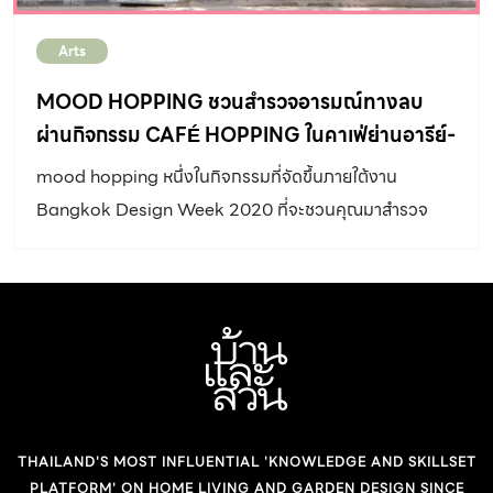
เลขาธิการเครือข่ายละครกรุงเทพฯ และ ผศ.ดร. อลิศร์ เทียน
Arts
ประเสริฐ นักวิชาการอิสระ สำหรับใครที่ยังไม่ทราบเรื่องราว
เรามีคำแถลง(ฉบับสรุป) ที่มูลนิธิหอศิลปวัฒนธรรมแห่ง
MOOD HOPPING ชวนสำรวจอารมณ์ทางลบ
กรุงเทพมหานคร องค์กรที่บริหารจัดการหอศิลปกรุงเทพฯ
ผ่านกิจกรรม CAFÉ HOPPING ในคาเฟ่ย่านอารีย์-
ได้แถลงไว้ ณ วันที่ 26 กันยายน 2561 มาฝากัน “มูลนิธิหอ
ประดิพัทธ์
mood hopping หนึ่งในกิจกรรมที่จัดขึ้นภายใต้งาน
ศิลปกรุงเทพฯ ได้รับการโอนสิทธิการบริหารอาคารหอศิลป
Bangkok Design Week 2020 ที่จะชวนคุณมาสำรวจ
กรุงเทพฯ จากกรุงเทพมหานคร […]
อารมณ์ด้านลบของตัวเองผ่านกิจกรรม Cafe Hopping ใน
คาเฟ่สุดชิค
THAILAND'S MOST INFLUENTIAL 'KNOWLEDGE AND SKILLSET
PLATFORM' ON HOME LIVING AND GARDEN DESIGN SINCE