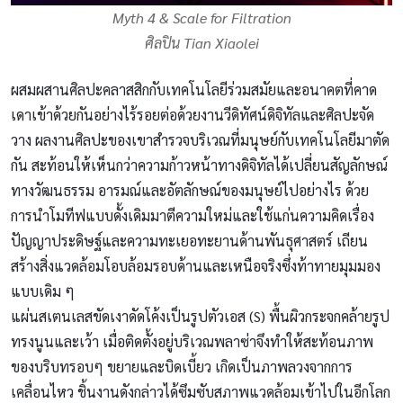
Myth 4 & Scale for Filtration
ศิลปิน Tian Xiaolei
ผสมผสานศิลปะคลาสสิกกับเทคโนโลยีร่วมสมัยและอนาคตที่คาด
เดาเข้าด้วยกันอย่างไร้รอยต่อด้วยงานวีดิทัศน์ดิจิทัลและศิลปะจัด
วาง ผลงานศิลปะของเขาสำรวจบริเวณที่มนุษย์กับเทคโนโลยีมาตัด
กัน สะท้อนให้เห็นกว่าความก้าวหน้าทางดิจิทัลได้เปลี่ยนสัญลักษณ์
ทางวัฒนธรรม อารมณ์และอัตลักษณ์ของมนุษย์ไปอย่างไร ด้วย
การนำโมทีฟแบบดั้งเดิมมาตีความใหม่และใช้แก่นความคิดเรื่อง
ปัญญาประดิษฐ์และความทะเยอทะยานด้านพันธุศาสตร์ เถียน
สร้างสิ่งแวดล้อมโอบล้อมรอบด้านและเหนือจริงซึ่งท้าทายมุมมอง
แบบเดิม ๆ
แผ่นสเตนเลสขัดเงาดัดโค้งเป็นรูปตัวเอส (S) พื้นผิวกระจกคล้ายรูป
ทรงนูนและเว้า เมื่อติดตั้งอยู่บริเวณพลาซ่าจึงทำให้สะท้อนภาพ
ของบริบทรอบๆ ขยายและบิดเบี้ยว เกิดเป็นภาพลวงจากการ
เคลื่อนไหว ชิ้นงานดังกล่าวได้ซึมซับสภาพแวดล้อมเข้าไปในอีกโลก