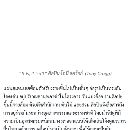
“It is, it isn’t” ศิลปิน โทนี แคร็กก์
(Tony Cragg)
แผ่นสเตนเลสซ้อนตัวเรียงรายขึ้นไปเป็นชั้นๆ ก่อรูปเป็นทรงอัน
โดดเด่น อยู่บริเวณลานพลาซ่าในโครงการ วันแบงค็อก งานศิลปะ
ชิ้นนี้รายล้อม ด้วยตึกสำนักงาน ต้นไม้ และสวน ศิลปินจึงสื่อสารถึง
การอยู่ร่วมกันระหว่างอุตสาหกรรมและธรรมชาติ โดยนำวัสดุที่มี
ความเป็นอุตสหกรมหนักหน่วง มาออกแบบให้เกิดเส้นโค้งดูแวววาว
ลื่นไหล คล้ายการเคลื่อนไหวเป็นจังหวะ เพื่อให้กลมกลืนกับ