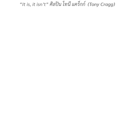
“It is, it isn’t” ศิลปิน โทนี แคร็กก์
(Tony Cragg)