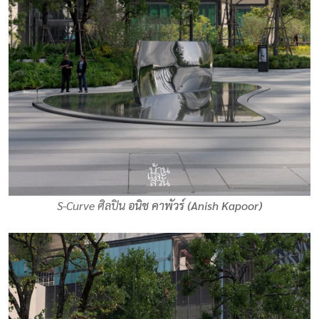
S-Curve ศิลปิน
อนิช คาพัวร์ (Anish Kapoor)