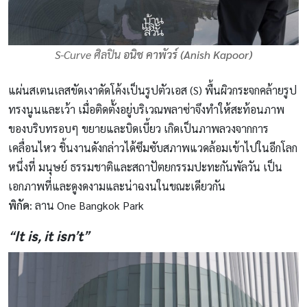
S-Curve ศิลปิน
อนิช คาพัวร์ (Anish Kapoor)
แผ่นสเตนเลสขัดเงาดัดโค้งเป็นรูปตัวเอส (S) พื้นผิวกระจกคล้ายรูป
ทรงนูนและเว้า เมื่อติดตั้งอยู่บริเวณพลาซ่าจึงทำให้สะท้อนภาพ
ของบริบทรอบๆ ขยายและบิดเบี้ยว เกิดเป็นภาพลวงจากการ
เคลื่อนไหว ชิ้นงานดังกล่าวได้ซึมซับสภาพแวดล้อมเข้าไปในอีกโลก
หนึ่งที่ มนุษย์ ธรรมชาติและสถาปัตยกรรมปะทะกันพัลวัน เป็น
เอกภาพที่และดูงดงามและน่าฉงนในขณะเดียวกัน
พิกัด
: ลาน One Bangkok Park
“It is, it isn’t”