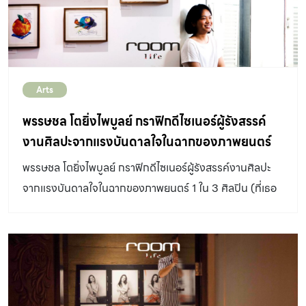
Arts
พรรษชล โตยิ่งไพบูลย์ กราฟิกดีไซเนอร์ผู้รังสรรค์
งานศิลปะจากแรงบันดาลใจในฉากของภาพยนตร์
พรรษชล โตยิ่งไพบูลย์ กราฟิกดีไซเนอร์ผู้รังสรรค์งานศิลปะ
จากแรงบันดาลใจในฉากของภาพยนตร์ 1 ใน 3 ศิลปิน (ที่เธอ
บอกว่าไม่อยากเรียกแทนตัวเองว่าเป็นศิลปินเท่าไรนัก) ซึ่งมี
ผลงานจัดแสดงอยู่ในนิทรรศการ ACCIDENTALLY
PROFESSIONAL ขณะนี้