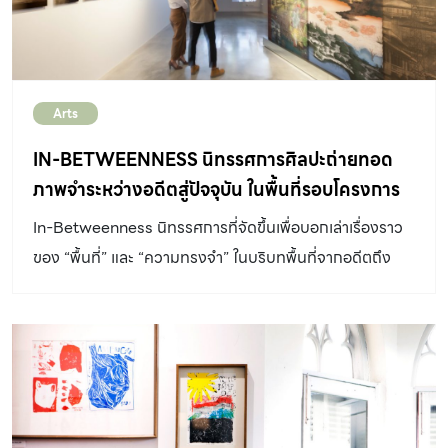
Arts
IN-BETWEENNESS นิทรรศการศิลปะถ่ายทอด
ภาพจำระหว่างอดีตสู่ปัจจุบัน ในพื้นที่รอบโครงการ
ONE BANGKOK
In-Betweenness นิทรรศการที่จัดขึ้นเพื่อบอกเล่าเรื่องราว
ของ “พื้นที่” และ “ความทรงจำ” ในบริบทพื้นที่จากอดีตถึง
ปัจจุบันรอบโครงการ One Bangkok จากมุมมองของ
ศาสตราจารย์เกียรติคุณพิษณุ ศุภนิมิตร, คุณรัฐ เปลี่ยนสุข
และคุณนักรบ มูลมานัส