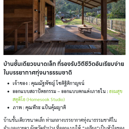
บ้านชั้นเดียวขนาดเล็ก ที่รองรับวิถีชีวิตอันเรียบง่าย
ในบรรยากาศทุ่งนาธรรมชาติ
เจ้าของ : คุณณัฐพัชญ์ โชติฐิติกาญจน์
ออกแบบสถาปัตยกรรม – ออกแบบตกแต่งภายใน :
ฮอมสุข
สตูดิโอ (Homesook Studio)
ภาพ : คุณพีระ แป้นคุ้มญาติ
บ้านชั้นเดียวขนาดเล็ก ท่ามกลางบรรยากาศทุ่งนาธรรมชาติใน
อำเภอเกาะคา จังหวัดลำปาง ที่ออกแบบให้ “เฉลียง”เป็นหัวใจของ