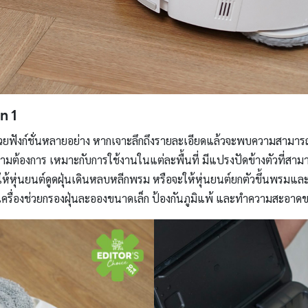
in 1
ด้วยฟังก์ชั่นหลายอย่าง หากเจาะลึกถึงรายละเอียดแล้วจะพบความสามารถแ
ดับตามต้องการ เหมาะกับการใช้งานในแต่ละพื้นที่ มีแปรงปัดข้างตัวที่ส
้หุ่นยนต์ดูดฝุ่นเดินหลบหลีกพรม หรือจะให้หุ่นยนต์ยกตัวขึ้นพรมและปรับ
ื่องช่วยกรองฝุ่นละอองขนาดเล็ก ป้องกันภูมิแพ้ และทำความสะอาดขนสัตว