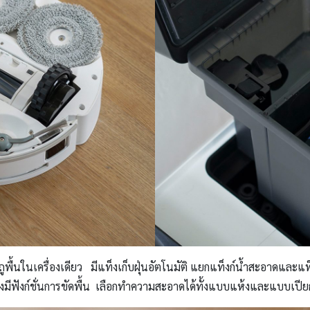
และถูพื้นในเครื่องเดียว มีแท็งเก็บฝุ่นอัตโนมัติ แยกแท็งก์น้ำสะอาดและแ
มีฟังก์ชั่นการขัดพื้น เลือกทำความสะอาดได้ทั้งแบบแห้งและแบบเปีย