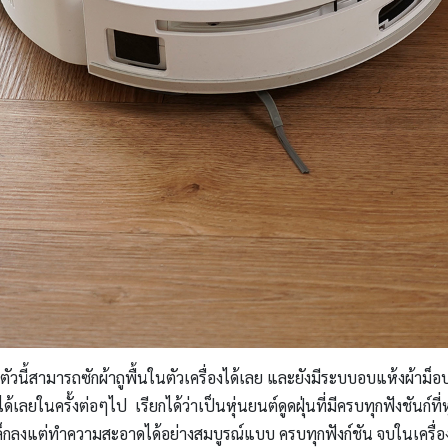
นี้สามารถซักผ้าถูพื้นในตัวเครื่องได้เลย และยังมีระบบอบแห้งผ้าม็อบอั
ยในครั้งต่อๆไป เรียกได้ว่าเป็นหุ่นยนต์ดูดฝุ่นที่มีครบทุกฟังชันก์ที่ห
่องเล็กลงแต่ทำความสะอาดได้อย่างสมบูรณ์แบบ ครบทุกฟังก์ชัน จบในเครื่อ