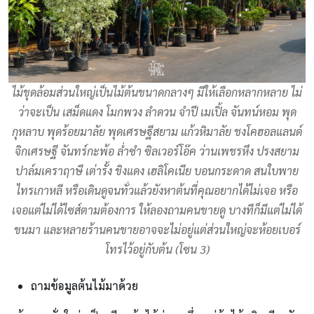
ไม้ขุดล้อมส่วนใหญ่เป็นไม้ต้นขนาดกลางๆ มีให้เลือกหลากหลาย ไม่
ว่าจะเป็น เสม็ดแดง โมกพวง ลำดวน จำปี เมเปิ้ล จันทน์หอม พุด
กุหลาบ พุดร้อยมาลัย พุดเศรษฐีสยาม แก้วหิมาลัย ชงโคฮอลแลนด์
จิกเศรษฐี จันทร์กะพ้อ ล่ำซำ ซิลเวอร์โอ๊ค ว่านเพชรหึง ปรงสยาม
ปาล์มเคราฤาษี เต่ารั้ง ขิงแดง เฮลิโคเนีย บอนกระดาด สนใบพาย
ไทรเกาหลี หรือเดินดูจนทั่วแล้วยังหาต้นที่คุณอยากได้ไม่เจอ หรือ
เจอแต่ไม่ได้ไซส์ตามต้องการ ให้ลองถามคนขายดู บางทีก็มีแต่ไม่ได้
ขนมา และหลายร้านคนขายอาจจะไม่อยู่แต่ส่วนใหญ่จะห้อยเบอร์
โทรไว้อยู่กับต้น (โซน 3)
ถามข้อมูลต้นไม้มาด้วย