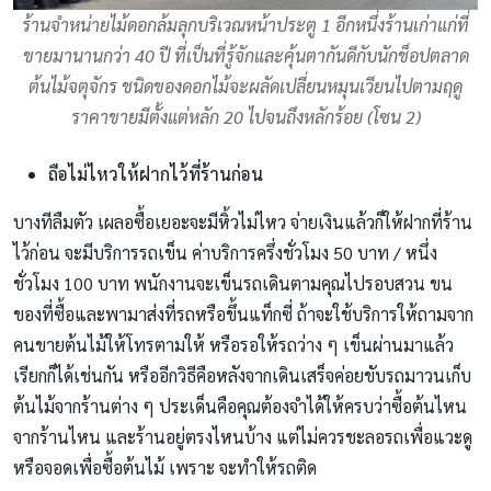
ร้านจำหน่ายไม้ดอกล้มลุกบริเวณหน้าประตู 1 อีกหนึ่งร้านเก่าแก่ที่
ขายมานานกว่า 40 ปี ที่เป็นที่รู้จักและคุ้นตากันดีกับนักช็อปตลาด
ต้นไม้จตุจักร ชนิดของดอกไม้จะผลัดเปลี่ยนหมุนเวียนไปตามฤดู
ราคาขายมีตั้งแต่หลัก 20 ไปจนถึงหลักร้อย (โซน 2)
ถือไม่ไหวให้ฝากไว้ที่ร้านก่อน
บางทีลืมตัว เผลอซื้อเยอะจะมีหิ้วไม่ไหว จ่ายเงินแล้วก็ให้ฝากที่ร้าน
ไว้ก่อน จะมีบริการรถเข็น ค่าบริการครึ่งชั่วโมง 50 บาท / หนึ่ง
ชั่วโมง 100 บาท พนักงานจะเข็นรถเดินตามคุณไปรอบสวน ขน
ของที่ซื้อและพามาส่งที่รถหรือขึ้นแท็กซี่ ถ้าจะใช้บริการให้ถามจาก
คนขายต้นไม้ให้โทรตามให้ หรือรอให้รถว่าง ๆ เข็นผ่านมาแล้ว
เรียกก็ได้เช่นกัน หรืออีกวิธีคือหลังจากเดินเสร็จค่อยขับรถมาวนเก็บ
ต้นไม้จากร้านต่าง ๆ ประเด็นคือคุณต้องจำได้ให้ครบว่าซื้อต้นไหน
จากร้านไหน และร้านอยู่ตรงไหนบ้าง แต่ไม่ควรชะลอรถเพื่อแวะดู
หรือจอดเพื่อซื้อต้นไม้ เพราะ จะทำให้รถติด