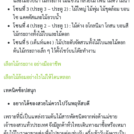
และไม้อวบน้ำ ไม้กระถาง ไม้แขวน กล้วยไม้ เฟิน ไม้หัว ไม้น้ำ
โซนที่ 3
(ประตู 3 – ประตู 2) : ไม้ใหญ่ ไม้พุ่ม ไม้ขุดล้อม บอน
ไซ แคคตัสและไม้อวบน้ำ
โซนที่ 4
(ประตู 2 – ประตู 1) : ไม้ด่าง อโกลนีมา โกสน บอนสี
ไม้กระถางทั้งไม้ใบและไม้ดอก
โซนที่ 5
(เต็นท์แดง ) :ไม้ประดับจัดสวนทั้งไม้ใบและไม้ดอก
ต้นไม้กระถางเล็ก ๆ ไว้ตั้งโชว์บนโต๊ะทำงาน
เลือกไม้กระถาง อย่างมืออาชีพ
เลือกไม้ล้อมอย่างไรไม่ให้โดนหลอก
เทคนิคช้อปสนุก
อยากได้ของสวยไม่ควรไปวันพฤหัสบดี
เพราะที่นี่เป็นแหล่งรวมต้นไม้สารพัดชนิดจากพ่อค้าแม่ขาย
เจ้าของสวนทั่วประเทศ จึงมีลูกค้าทั่วไทยเดินทางมาซื้อหรือเหมา
ต้นไม้ในราคาขายส่งเพื่อไปขายต่อเช่นกัน ครึ่งเช้าวันอังคารเป็น