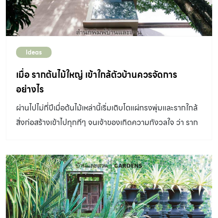
กระถาง ควรอยู่ที่ประมาณ 2 : 3 ของความสูงของต้น เช่น ถ้า
ต้นไม้สูง 15 นิ้ว ความกว้างของกระถางคือ 10 นิ้ว ส่วนความ
กว้างของต้นไม้จะมีสัดส่วนของทรงพุ่มวัดระยะจากกิ่งที่กว้าง
Ideas
ที่สุดกับกระถาง อยู่ที่ประมาณ 3 : 2 เช่น หากทรงพุ่มหว้าง 18
นิ้ว กระถางก็ควรมีความกว้าง 12-20 นิ้ว แน่นอนว่าสูตรนี้ไม่
เมื่อ รากต้นไม้ใหญ่ เข้าใกล้ตัวบ้านควรจัดการ
ได้ใช้ได้กับต้นไม้ทุกชนิด เช่น ไม้เลื้อย ไม้คลุมดิน ไม้หัว หรือไม้
อย่างไร
น้ำบางชนิด ขึ้นอยู่กับรสนิยมและความชอบ ทางที่ดีควรนำ
ผ่านไปไม่กี่ปีเมื่อต้นไม้เหล่านี้เริ่มเติบโตแผ่ทรงพุ่มและรากใกล้
ต้นไม้ที่เราจะปลูกติดตัวไปร้านด้วย เพื่อให้ได้กระถางที่มีขนาด
สิ่งก่อสร้างเข้าไปทุกทีๆ จนเจ้าของเกิดความกังวลใจ ว่า ราก
และรูปทรงที่เหมาะสมกับต้นไม้และโดนใจของเรามากที่สุด
ต้นไม้ใหญ่ จะไปเบียด...
กระถางมีรูและไม่มีรู สิ่งหนึ่งที่ไม่ควรพลาดสำหรับการเลือกซื้อ
กระถางคือ กระถางใบนั้นมีรูที่ก้นกระถางหรือไม่ โดยทั่วไป
กระถางต้นไม้จะออกแบบมาให้มีรูที่ก้นสำหรับระบายน้ำไม่ให้
เกิดน้ำขังหรือความชื้นในดินมากจนเกินไป ซึ่งสำหรับต้นไม้
ทั่วไปหากนำไปปลูกในกระถางที่ไม่มีรูระบายจะเกิดปัญหาเรื่อง
เชื้อรา รากเน่า และตายลงในไม่ช้า แต่ทำไมกระถางบางใบถึง