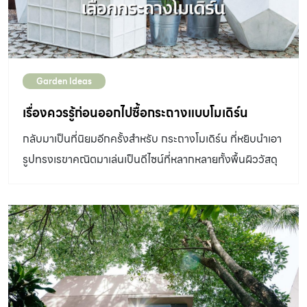
Garden Ideas
เรื่องควรรู้ก่อนออกไปซื้อกระถางแบบโมเดิร์น
กลับมาเป็นที่นิยมอีกครั้งสำหรับ กระถางโมเดิร์น ที่หยิบนำเอา
รูปทรงเรขาคณิตมาเล่นเป็นดีไซน์ที่หลากหลายทั้งพื้นผิววัสดุ
และสีสัน ทำให้ปัจจุบันกระถางรูปทรงนี้สามารถนำวางตกแต่ง
ภายในบ้านได้เกือบทุกสไตล์ ไม่ว่าจะเป็นโมเดิร์น คอนเทมโพรา
รี พื้นถิ่น หรือแม้กระทั่งบ้านและสวนที่มีกลิ่นอายของ
ตะวันออกกลาง แต่ก่อนจะไปเลือกซื้อควรเสริมความรู้กันสัก
นิดเพื่อให้ได้กระถางที่ถูกใจ ขนาดไหนถึงจะใช่ แม้จะไม่มีกฎ
ตายตัว แต่โดยพื้นฐานแล้วกระถางควรมีขนาดที่เหมาะสมกับ
ต้นไม้ที่ปลูก สูตรคำนวณอย่างง่ายคือ ความกว้างของ