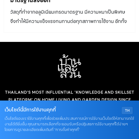
มาตรฐานส่งออก
ice cream ไอศกรีมโยเกิร์ต เนื้อเนียนนุ่ม ผสมผสานกับแยมส
วัสดุที่ทำจากอลูมิเนียมเกรดมาตรฐาน มีความหนาเป็นพิเศษ
ตอว์เบอร์รี่และแยมบลูเบอร์รี่ Less Sugar บรรจุลงในถ้วย
จึงทำให้มีความแข็งแรงทนทานต่อทุกสภาพการใช้งาน อีกทั้ง
แก้ว […]
ยังมียางรองขาบันไดที่มีคุณสมบัติติดแน่นกับพื้นเป็นพิเศษ
จึงมั่นใจได้ถึงความปลอดภัย ยิ่งกว่านั้นตัวยางยังทำหน้าที่
เป็นฉนวนกันไฟฟ้าและกันลื่น
THAILAND'S MOST INFLUENTIAL 'KNOWLEDGE AND SKILLSET
PLATFORM' ON HOME LIVING AND GARDEN DESIGN SINCE
1976.
เว็บไซต์นี้มีการใช้งานคุกกี้
TH
เว็บไซต์ของเราใช้งานคุกกี้เพื่อช่วยเพิ่มประสบการณ์การใช้งานเว็บไซต์ให้สามารถใช้
งานได้ดียิ่งขึ้น คุณสามารถเลือกที่จะยอมรับหรือปฏิเสธการใช้งานคุกกี้ได้ง่ายๆ
USEFUL LINKS
โดยการดูรายละเอียดเพิ่มเติมที่ “การตั้งค่าคุกกี้”