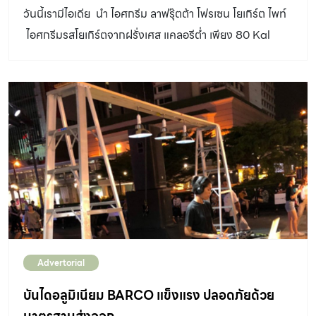
วันนี้เรามีไอเดีย นำ ไอศกรีม ลาฟรุ๊ตต้า โฟรเซน โยเกิร์ต ไพท์
ไอศกรีมรสโยเกิร์ตจากฝรั่งเศส แคลอรีต่ำ เพียง 80 Kal
เหมาะสำหรับคนรักสุขภาพที่ควรมีไว้ติดบ้าน มาดัดแปลง
ผสมผสานกับ ผลไม้ และธัญพืชต่างๆ เพื่อให้ได้ของหวาน
หน้าตาแปลกใหม่ รสชาติอร่อยไม่ซ้ำใคร ได้ง่ายๆ ในสไตล์ที่
เป็นคุณ แล้วคุณจะกินของหวานแบบไม่รู้สึกผิดอีกต่อไป…….
เพียงแค่รับประทาน ไอศกรีมลาฟรุ๊ตต้า โฟรเซน โยเกิร์ต ไพท์
ไอศกรีมรสโยเกิร์ตจากฝรั่งเศส ควบคู่กับผลไม้ประเภทเบอร์รี่
หรือผลไม้สดตามฤดูกาล ก็เพิ่มความสดชื่นในวันที่อากาศ
ร้อนอบอ้าวได้อย่างง่ายๆ แถมมากด้วยประโยชน์จากวิตามิน
ของผลไม้ ที่ใส่ลงไปอีกด้วย หรือจะรับประทาน ไอศกรีมลาฟ
รุ๊ตต้า โฟรเซน โยเกิร์ต ไพท์ กับธัญพืชและกลาโนร่า ที่
Advertorial
นอกจากจะมากด้วยประโยชน์ต่อสุขภาพแล้วยังอิ่มอร่อยสบาย
ท้อง เหมาะสำหรับทุกคนในครอบครัว เริ่มต้นกันที่เมนูแรก
บันไดอลูมิเนียม BARCO แข็งแรง ปลอดภัยด้วย
Berry&Berry Yogurt ice cream Berry&Berry Yogurt