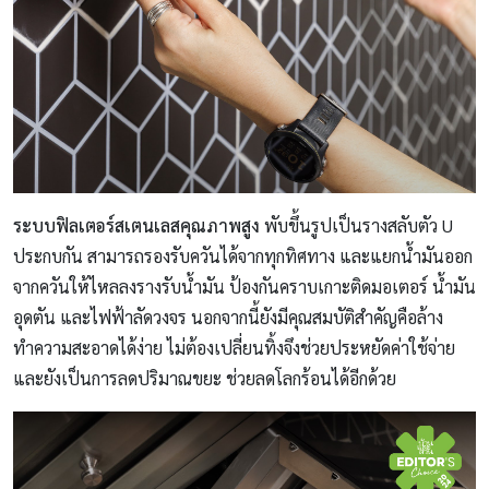
ระบบฟิลเตอร์สเตนเลสคุณภาพสูง
พับขึ้นรูปเป็นรางสลับตัว U
ประกบกัน สามารถรองรับควันได้จากทุกทิศทาง และแยกนํ้ามันออก
จากควันให้ไหลลงรางรับนํ้ามัน ป้องกันคราบเกาะติดมอเตอร์ นํ้ามัน
อุดตัน และไฟฟ้าลัดวงจร นอกจากนี้ยังมีคุณสมบัติสำคัญคือล้าง
ทำความสะอาดได้ง่าย ไม่ต้องเปลี่ยนทิ้งจึงช่วยประหยัดค่าใช้จ่าย
และยังเป็นการลดปริมาณขยะ ช่วยลดโลกร้อนได้อีกด้วย