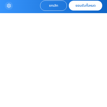
ยกเลิก
ยอมรับทั้งหมด
HOUSES
PLANT SCOOP
GARDENS
ARTS & CRAFTS
HOME MAINTENANCE
EDITOR’S CHOICE
IDEAS
DIRECTORY
EASY TIPS
NEWS UPDATE
สำนักพิมพ์บ้านและสวน
BAANLAESUAN FAIR
PLANTS LIBRARY
ONLINE PROGRAM
SUPPORT
Contact US
บริษัท เอเอ็มอี อิมเมจิเนทีฟ จำกัด