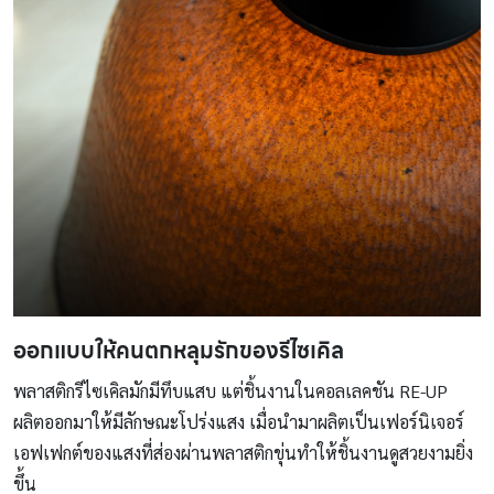
ออกแบบให้คนตกหลุมรักของรีไซเคิล
พลาสติกรีไซเคิลมักมีทึบแสบ แต่ชิ้นงานในคอลเลคชัน RE-UP
ผลิตออกมาให้มีลักษณะโปร่งแสง เมื่อนำมาผลิตเป็นเฟอร์นิเจอร์
เอฟเฟกต์ของแสงที่ส่องผ่านพลาสติกขุ่นทำให้ชิ้นงานดูสวยงามยิ่ง
ขึ้น