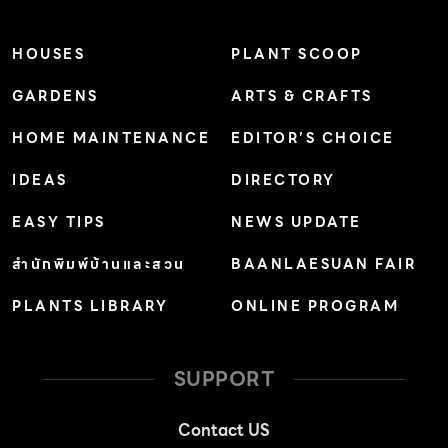
ไม่ต้องอยู่กลางแดดร้อนและไม่ต้องรดน้ำทุกวัน ตอนนั้นเริ่มมี
บอนสีพันธุ์อัปสรสวรรค์ออกมาใหม่แล้ว เราก็เริ่มให้ความสนใจ
HOUSES
PLANT SCOOP
ตอนนั้นราคาก็ไม่สูงและคนเล่นไม่มาก ส่วนมากจะรู้จักกันหมด
GARDENS
ARTS & CRAFTS
แต่ก็มีเรื่องของค่าลิขสิทธิ์พันธุ์บอนสีในเวลานั้น ซึ่งหากซื้อขาย
กันก็ราคาหลักหมื่นอยู่ จากนั้นเราก็เริ่มปลูกและศึกษาเกี่ยวกับ
HOME MAINTENANCE
EDITOR’S CHOICE
บอนสีจากที่ปลูกเป็นต้นไม้เล่น ๆ ก็เริ่มส่งประกวดนั้นเป็นระยะ
IDEAS
DIRECTORY
เวลามากว่า 20 ปีมาแล้ว ทำไมบอนสีปัจจุบันถึงราคาสูงขึ้น
ขนาดนี้ อย่าง”เมืองเกาะเกร็ด”ที่ผมผสมพันธุ์เองเมื่อ 2 ปีที่
EASY TIPS
NEWS UPDATE
แล้ว มีจุดเด่น คือ สีสันใบสวย ปลูกง่าย และฟอร์มใหญ่ เรา
สำนักพิมพ์บ้านและสวน
BAANLAESUAN FAIR
ปล่อยขายในราคา 200 บาท ตอนนั้นก็คิดว่าแพงแล้ว แต่จะมี
PLANTS LIBRARY
ONLINE PROGRAM
ต้นที่สมบูรณ์มีหัวและฝักพร้อมทำพันธุ์ เราขายในราคา
200,000 บาท ซึ่งสามารถเป็นแม่พันธุ์ที่ดีและนำไปยอด เพื่อ
สร้างรายได้ได้ ปรากฏว่าของขายดีจนหมดและขาดตลาด ทีนี้
SUPPORT
คนต้องการมากขึ้นต้นที่ขนาดเล็กลง […]
Contact US