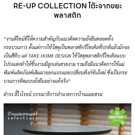
RE-UP COLLECTION โต๊ะจากขยะ
พลาสติก
“งานดีไซน์ที่ให้ความสำคัญกับแนวคิดความยั่งยืนตลอดทั้ง
กระบวนการ ตั้งแต่การใช้วัสดุเป็นพลาสติกรีไซเคิลที่ปกติแล้วมักจะ
เป็นสีทึบ แต่ TAKE HOME DESIGN ใช้วัสดุพลาสติกรีไซเคิลแบบ
โปร่งแสงทำให้ชิ้นงานมีลูกเล่นสวยงาม รวมถึงมีแนวคิดการใช้แม่
พิมพ์ผลิตภัณฑ์เดิมมาออกแบบและเปลี่ยนฟังก์ชันใหม่ ซึ่งเป็นกระ
บวนการคิดแบบยั่งยืนอย่างแท้จริง”
ดำรง ลี้ไวโรจน์ บรรณาธิการอำนวยการบ้านและสวน