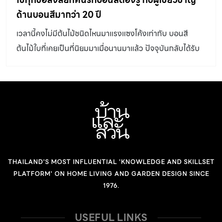
ด้านบอนสีมากว่า 20 ปี
เวลานี้คงไม่มีต้นไม้ชนิดไหนมาแรงแซงโค้งเท่ากับ บอนสี
ต้นไม้ใบที่เคยเป็นที่นิยมมาเมื่อนานมาแล้ว ปัจจุบันกลับได้รับ
ความสนใจมากยิ่งขึ้นไปอีกครั้งจากกลุ่มคนรักไม้ใบที่เริ่มให้
ความสนใจและสะสมต้นไม้ชนิดนี้มากยิ่งขึ้น บ้านและสวน จึง
พามาทำความรู้จักและเสาะแสวงเคล็ดลับการปลูกและการ
ขยายพันธุ์ บอนสี เพื่อจำหน่ายเพิ่มเติมให้มากขึ้น หรือแม้แต่
การผสมพันธุ์ให้ได้สายพันธุ์ใหม่ ๆ จากคุณครูปอ-จิระวัฒ แซ่
อึ้ง แห่งสวนมณีมณ ผู้ซึ่งอยู่ในวงการไม้ใบและบอนสีมาแล้วก
ว่า 20 ปี จุดเริ่มต้นที่มารักบอนสี เริ่มต้นจากครอบครัวภรรยา
THAILAND'S MOST INFLUENTIAL 'KNOWLEDGE AND SKILLSET
ของผมขายต้นไม้มาตั้งแต่แรก สมัยที่ยังต้องหาบต้นไม้ใส่
PLATFORM' ON HOME LIVING AND GARDEN DESIGN SINCE
กระถางดินเผาขึ้นเรือขึ้นรถเมล์ไปขายที่บางบำหรุและตลาด
1976.
เทเวศร์ จากจุดเริ่มต้นที่เราปลูกต้นไม้ประดับขายมาก่อน จาก
นั้นพอมาเริ่มทำไม้ใบขายเรากลับรู้สึกชอบมากกว่า เพราะ มัน
USEFUL LINKS