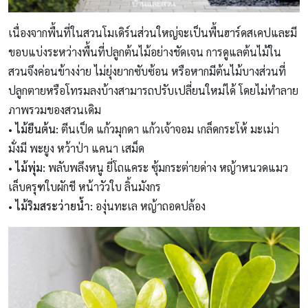
เนื่องจากพื้นที่ในสวนโมเดิร์นส่วนใหญ่จะเป็นพื้นฮาร์ดสเคปและมี
ขอบแบ่งระหว่างพื้นที่ปลูกต้นไม้อย่างชัดเจน การดูแลต้นไม้ใน
สวนจึงค่อนข้างง่าย ไม่ยุ่งยากซับซ้อน หรือหากมีต้นไม้บางส่วนที่
ปลูกตายหรือโทรมลงบ้างสามารถปรับเปลี่ยนใหม่ได้ โดยไม่ทำลาย
ภาพรวมของสวนเดิม
• ไม้ยืนต้น:
ตีนเป็ด แก้วมุกดา แก้วเจ้าจอม เกล็ดกระโห้ มะเม่า
มั่งมี พะยูง หว้าป่า แคนา เสม็ด
• ไม้พุ่ม:
พลับพลึงหนู ยี่โถแคระ ซุ้มกระต่ายด่าง หญ้าหนวดแมว
เล็บครุฑใบผักชี หน้าวัวใบ ลิ้นมังกร
• ไม้ริมสระว่ายน้ำ:
องุ่นทะเล หญ้าถอดปล้อง