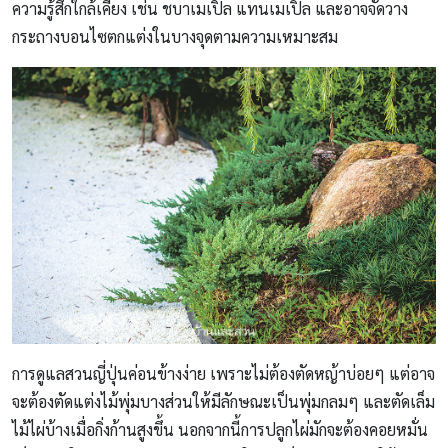
ความรู้สึกใกล้เคียง เช่น ชบาเมเปิ้ล แทนเมเปิ้ล และอาจจัดวาง
กระถางบอนไซตกแต่งในบางจุดตามความเหมาะสม
การดูแลสวนญี่ปุ่นค่อนข้างง่าย เพราะไม่ต้องตัดหญ้าบ่อยๆ แต่อาจ
จะต้องตัดแต่งไม้พุ่มบางส่วนให้มีลักษณะเป็นพุ่มกลมๆ และตัดเล็ม
ไม้ไผ่บ้างเมื่อกิ่งก้านสูงขึ้น นอกจากนี้การปลูกไผ่มักจะต้องคอยหมั่น