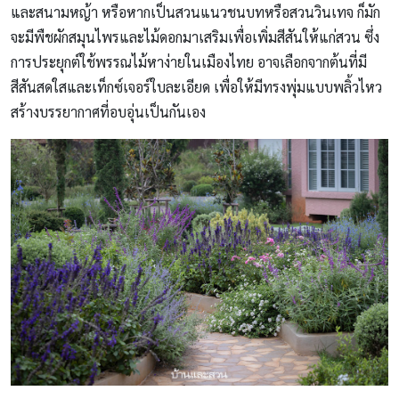
และสนามหญ้า หรือหากเป็นสวนแนวชนบทหรือสวนวินเทจ ก็มัก
จะมีพืชผักสมุนไพรและไม้ดอกมาเสริมเพื่อเพิ่มสีสันให้แก่สวน ซึ่ง
การประยุกต์ใช้พรรณไม้หาง่ายในเมืองไทย อาจเลือกจากต้นที่มี
สีสันสดใสและเท็กซ์เจอร์ใบละเอียด เพื่อให้มีทรงพุ่มแบบพลิ้วไหว
สร้างบรรยากาศที่อบอุ่นเป็นกันเอง