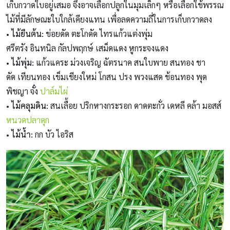
เก็บกวาดใบอยู่เสมอ จึงอาจเลือกปลูกในมุมเล็กๆ หรือเลือกใช้พรรณ
ไม้ที่มีลักษณะใบใกล้เคียงแทน เพื่อลดความถี่ในการเก็บกวาดลง
• ไม้ยืนต้น:
ข่อยดัด ตะโกดัด ไทรแก้วแต่งพุ่ม
ศรีตรัง อินทนิล กัลปพฤกษ์ เสม็ดแดง หูกระจงแดง
• ไม้พุ่ม:
แก้วแคระ ม่วงเจริญ ฉัตรนาค สนใบพาย สนทอง ชา
ดัด เทียนทอง เข็มเชียงใหม่ โกสน ปรง พวงแสด ช้อนทอง พุด
พิชญา จั๋ง
ปาล์มไผ่
• ไม้คลุมดิน:
สนเลื้อย ปริกหางกระรอก ดาดตะกั่ว เดหลี คล้า มอสส์
หนวดปลาดุก
• ไม้น้ำ:
กก บัว ไอริส