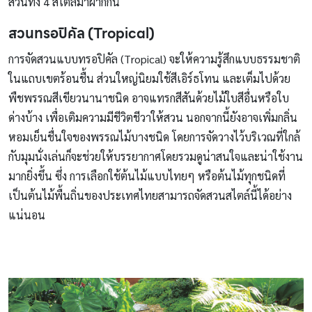
สวนทั้ง 4 สไตล์มาฝากกัน
สวนทรอปิคัล (Tropical)
การจัดสวนแบบทรอปิคัล (Tropical) จะให้ความรู้สึกแบบธรรมชาติ
ในแถบเขตร้อนชื้น ส่วนใหญ่นิยมใช้สีเอิร์ธโทน และเต็มไปด้วย
พืชพรรณสีเขียวนานาชนิด อาจแทรกสีสันด้วยไม้ใบสีอื่นหรือใบ
ด่างบ้าง เพื่อเติมความมีชีวิตชีวาให้สวน นอกจากนี้ยังอาจเพิ่มกลิ่น
หอมเย็นชื่นใจของพรรณไม้บางชนิด โดยการจัดวางไว้บริเวณที่ใกล้
กับมุมนั่งเล่นก็จะช่วยให้บรรยากาศโดยรวมดูน่าสนใจและน่าใช้งาน
มากยิ่งขึ้น ซึ่ง การเลือกใช้ต้นไม้แบบไทยๆ หรือต้นไม้ทุกชนิดที่
เป็นต้นไม้พื้นถิ่นของประเทศไทยสามารถจัดสวนสไตล์นี้ได้อย่าง
แน่นอน