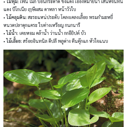
• ไม้พุ่ม:
เฟิน โมก บอนกระดาด ขิงแดง เอื้องหมายนา เสน่ห์จันทน์
แดง บีโกเนีย ฤๅษีผสม ดาหลา หน้าวัวใบ
• ไม้คลุมดิน:
สะระแหน่ประดับ โคลงเคลงเลื้อย พรมกำมะหยี่
หนวดปลาดุกแคระ ใบต่างเหรียญ กนกนารี
• ไม้น้ำ:
เตยหอม คล้าน้ำ ว่านน้ำ กกอียิปต์ บัว
• ไม้เลื้อย:
สร้อยอินทนิล ดีปลี พลูด่าง ตีนตุ๊กแก หัวใจแนบ