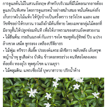
การดูแลต้นไม้ในสวนอังกฤษ สำหรับบริเวณที่มีไม้ดอกมากอาจต้อง
ดูแลเป็นพิเศษ โดยการดูแลรดน้ำอย่างสม่ำเสมอ หมั่นตัดแต่งกิ่ง
เก็บกวาดใบไม้แห้ง ให้ปุ๋ยบ้างเป็นครั้งคราว ระวังโรค แมลง และ
วัชพืชอย่าให้รบกวน รวมถึงถ้ามีต้นที่ตาย โดยเฉพาะกลุ่มไม้ดอกที่
มีอายุสั้นให้ปลูกซ่อมทันที เพื่อให้ภาพรวมของสวนยังคงสวยงาม
• ไม้ยืนต้น:
กระถินณรงค์ กันเกรา ชงโค ชมพูพันธุ์ทิพย์ ปีบ แปรง
ล้างขวด เสม็ด หูกระจง เหลืองปรีดียาธร
• ไม้พุ่ม:
ตรีชวา ส้มจี๊ด ประยงค์แคระ ผักชีลาว พลับพลึง เล็บครุฑ
หญ้าน้ำพุ หูเสือด่าง บัวดิน ข้าวตอกพระร่วง คนทีสอโคลงเคลง
ต้อยติ่ง ทองอุไร พุดศุภโชค แววมยุรา
• ไม้คลุมดิน:
แพรเซี่ยงไฮ้ บุษบาฮาวาย ปริกน้ำค้าง