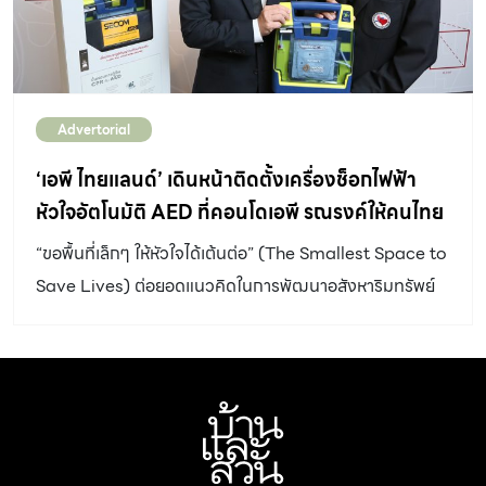
หลังคาโรงรถด้วยตัวเอง ไม่ต้องเรียกช่างให้ยุ่งยาก เครื่องมือ
พร้อม อุปกรณ์พร้อม ไปลุยกันได้เลย เครื่องมือและอุปกรณ์
ติดตั้ง โคมไฟโซลาร์เซลล์ ชุดโคมไฟหรือสปอร์ตไลท์ โซลาร์
เซลล์ (ความสว่างมีให้เลือกตั้งแต่ขนาด 10-300 วัตต์) สว่าน
Advertorial
ไฟฟ้าหรือสว่านไร้สาย ค้อน ไขควง ประแจเลื่อน บันได คัต
เตอร์ เทปพันสายไฟ ขั้นตอนติดตั้ง โคมไฟโซลาร์เซลล์ 1. นำชุด
‘เอพี ไทยแลนด์’ เดินหน้าติดตั้งเครื่องช็อกไฟฟ้า
โคมไฟโซลาร์เซลล์ที่บรรจุภายในกล่องออกมา ซึ่งประกอบไป
หัวใจอัตโนมัติ AED ที่คอนโดเอพี รณรงค์ให้คนไทย
ด้วย แผงโซลาร์เซลล์ โคมไฟ รีโมทคอนโทรล และอุปกรณ์เสริม
ตระหนักและพร้อมรับมือ ‘ภาวะหัวใจหยุดเต้น
“ขอพื้นที่เล็กๆ ให้หัวใจได้เต้นต่อ” (The Smallest Space to
ต่างๆที่ใช้ในการติดตั้ง จากนั้น ประกอบขาตั้งเข้ากับแผงโซ
เฉียบพลัน’ มหันตภัยเงียบคร่าชีวิต
Save Lives) ต่อยอดแนวคิดในการพัฒนาอสังหาริมทรัพย์
ลาร์เซลล์ ให้แน่น 2. นำแผงโซลาร์เซลล์ที่ประกอบเสร็จแล้วไป
คุณภาพไปสู่การส่งเสริมคุณภาพชีวิตที่ดีให้เกิดขึ้นในสังคมเอ
[…]
พีและสังคมวงกว้าง