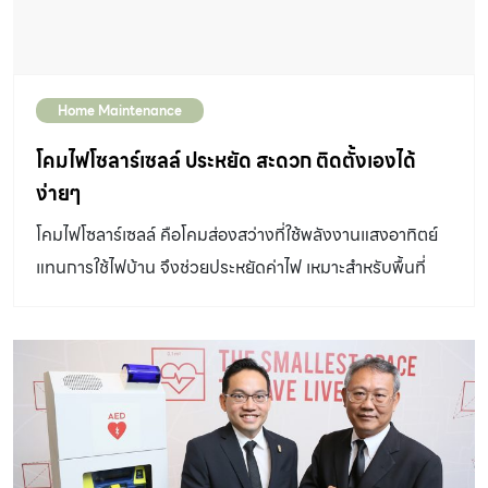
Home Maintenance
โคมไฟโซลาร์เซลล์ ประหยัด สะดวก ติดตั้งเองได้
ง่ายๆ
โคมไฟโซลาร์เซลล์ คือโคมส่องสว่างที่ใช้พลังงานแสงอาทิตย์
แทนการใช้ไฟบ้าน จึงช่วยประหยัดค่าไฟ เหมาะสำหรับพื้นที่
นอกบ้าน เช่น พื้นที่จอดรถ อีกทั้งยังติดตั้งเองได้ง่ายๆ อีก
ด้วย ทั้งนี้ โคมไฟโซลาร์เซลล์ มีส่วนประกอบหลักๆ ที่สำคัญอยู่
3 ส่วนด้วยกัน คือ โคมไฟ แบตเตอร์รี่ และแผงโซลาร์เซลล์ ซึ่ง
สามารถติดตั้งได้เองง่ายๆ คุณพ่อบ้านหรือคุณแม่บ้านที่มี
ความรู้พื้นฐานทางด้านไฟฟ้าอยู่บ้างก็สามารถทำได้ วันนี้ช่าง
ประจำบ้านจึงอยากแนะนำ วิธีติดตั้งโคมไฟโซลาร์เซลล์ บน