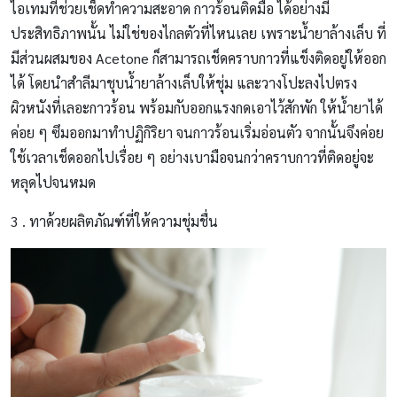
ไอเทมที่ช่วยเช็ดทำความสะอาด กาวร้อนติดมือ ได้อย่างมี
ประสิทธิภาพนั้น ไม่ใช่ของไกลตัวที่ไหนเลย เพราะน้ำยาล้างเล็บ ที่
มีส่วนผสมของ Acetone ก็สามารถเช็ดคราบกาวที่แข็งติดอยู่ให้ออก
ได้ โดยนำสำลีมาชุบน้ำยาล้างเล็บให้ชุ่ม และวางโปะลงไปตรง
ผิวหนังที่เลอะกาวร้อน พร้อมกับออกแรงกดเอาไว้สักพัก ให้น้ำยาได้
ค่อย ๆ ซึมออกมาทำปฏิกิริยา จนกาวร้อนเริ่มอ่อนตัว จากนั้นจึงค่อย
ใช้เวลาเช็ดออกไปเรื่อย ๆ อย่างเบามือจนกว่าคราบกาวที่ติดอยู่จะ
หลุดไปจนหมด
3 . ทาด้วยผลิตภัณฑ์ที่ให้ความชุ่มชื่น