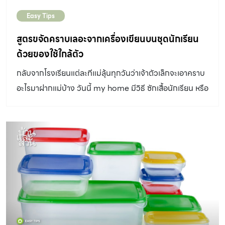
Easy Tips
สูตรขจัดคราบเลอะจากเครื่องเขียนบนชุดนักเรียน
ด้วยของใช้ใกล้ตัว
กลับจากโรงเรียนแต่ละทีแม่ลุ้นทุกวันว่าเจ้าตัวเล็กจะเอาคราบ
อะไรมาฝากแม่บ้าง วันนี้ my home มีวิธี ซักเสื้อนักเรียน หรือ
เสื้อเชิ้ทสีขาว ให้สะอาดใส ปราศจากคราบหนักใจคุณแม่บ้านมา
ฝากกันค่ะ