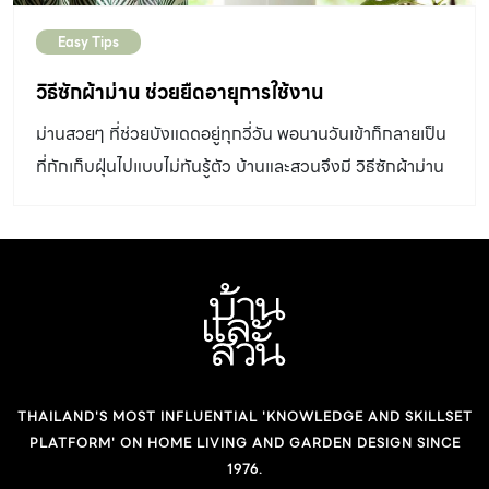
Easy Tips
วิธีซักผ้าม่าน ช่วยยืดอายุการใช้งาน
ม่านสวยๆ ที่ช่วยบังแดดอยู่ทุกวี่วัน พอนานวันเข้าก็กลายเป็น
ที่กักเก็บฝุ่นไปแบบไม่ทันรู้ตัว บ้านและสวนจึงมี วิธีซักผ้าม่าน
มาฝากกันค่ะ วิธีซักผ้าม่าน จำเป็นไม่น้อย ถ้าคุณใช้ม่านผ่าน
ร้อนผ่านหนาวมานานแล้ว ก็ถึงเวลาที่ต้องรู้จักวิธีซักกันบ้าง
แล้วล่ะค่ะ เพื่อให้ม่านกลับมาสวยสะอาด เวลาเปิด-ปิดจะได้ไม่
ต้องกลัวฝุ่นกระจาย แถมยังเป็นการช่วยยืดอายุการใช้งาน
ของผ้าม่านไปด้วย ทำความสะอาดอย่างถูกวิธี ควรเริ่มตั้งแต่
หมั่นดูดฝุ่นที่ผ้าม่านเดือนละครั้ง ให้เน้นทำความสะอาดในช่วง
รอยพับของผ้าม่านมากเป็นพิเศษ โดยเฉพาะม่านที่ติดกับประตู
THAILAND'S MOST INFLUENTIAL 'KNOWLEDGE AND SKILLSET
หรือหน้าต่างที่เปิดรับลมเป็นประจำ เพราะมักมีฝุ่นละอองสะสม
PLATFORM' ON HOME LIVING AND GARDEN DESIGN SINCE
และควรถอดออกมาซักอย่างน้อยปีละครั้ง หากเป็นม่านที่ถอด
1976.