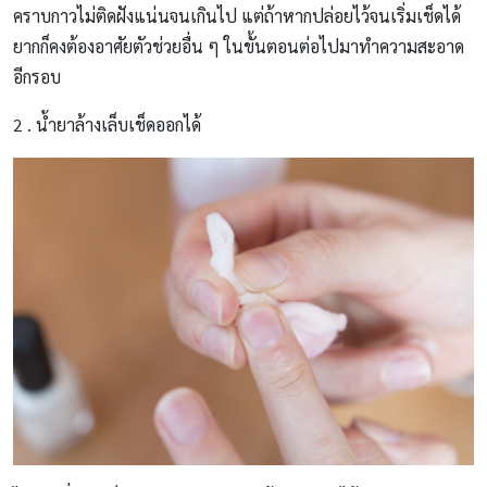
คราบกาวไม่ติดฝังแน่นจนเกินไป แต่ถ้าหากปล่อยไว้จนเริ่มเช็ดได้
ยากก็คงต้องอาศัยตัวช่วยอื่น ๆ ในขั้นตอนต่อไปมาทำความสะอาด
อีกรอบ
2 . น้ำยาล้างเล็บเช็ดออกได้