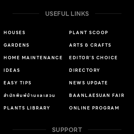
ออกยาก เช่น ม่านหลุยส์ หรือชนิดผ้าซึ่งต้องดูแลเป็นพิเศษ
ควรเรียกช่างผู้ชำนาญ เพื่อรักษาความสะอาด ขั้นตอนการ
USEFUL LINKS
ทำความสะอาด ตรวจดูป้ายสัญลักษณ์ที่ติดมากับผ้าม่านก่อน
เลยว่าเป็นผ้าชนิดไหน ต้องซักแห้งโดยเฉพาะหรือไม่ ถ้าเป็นผ้า
HOUSES
PLANT SCOOP
ไหมหรือผ้าไนล่อน แนะนำให้ซักมือด้วยการขยี้เบาๆ ดีกว่า แต่
GARDENS
ARTS & CRAFTS
ถ้าเป็นผ้าฝ้ายหรือผ้าลินินก็สามารถซักด้วยเครื่องซักผ้าได้เลย
โดยเริ่มจาก 1 ปลดผ้าม่านลงจากราง แกะตะขอเหล็กที่ติดอยู่
HOME MAINTENANCE
EDITOR’S CHOICE
และถอดโซ่ที่มีไว้ถ่วงน้ำหนักผ้าตรงขอบด้านล่างของผ้าม่าน
IDEAS
DIRECTORY
โดยตัดเส้นด้ายที่เย็บติดโซ่กับผ้าม่านออก ต้องระวังอย่าให้
โดนตัวผ้าม่านของเรา 2 นำผ้าม่านไปแช่น้ำเย็นผสมผงซักฟอก
EASY TIPS
NEWS UPDATE
สัก 30-60 นาที เพื่อให้ฝุ่นผงที่ผังติดลึกในเนื้อผ้าได้คลายตัว
สำนักพิมพ์บ้านและสวน
BAANLAESUAN FAIR
ออก การซักด้วยเครื่องควรใช้น้ำอุณหภูมิห้องหรือประมาณ
PLANTS LIBRARY
ONLINE PROGRAM
30 องศาและใช้ผงซักฟอกที่อ่อนโยนต่อผ้า เพื่อป้องกันไม่ให้
ผ้าหดตัว ตั้งค่าโปรแกรมไปที่โหมดถนอมผ้า ถ้าผ้าม่านมีขนาด
ใหญ่ให้ใส่ผ้าขนหนูที่ไม่ใช้แล้ว 2-3 ผืนเพื่อช่วยดูดสิ่งสกปรก
SUPPORT