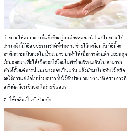
ถ้าอยากให้คราบกาวที่แข็งติดอยู่บนมือหลุดออกไป แต่ไม่อยากใช้
สารเคมี ก็มีวิธีแบบธรรมชาติที่สามารถช่วยได้เหมือนกัน วิธีนี้จะ
อาศัยความเป็นกรดในน้ำมะนาว มาทำให้เนื้อกาวอ่อนตัว และหลุด
ร่อนออกมาเพื่อให้เช็ดออกได้โดยไม่ทำร้ายผิวจนเกินไป สามารถ
ทำได้ตั้งแต่ การหั่นมะนาวออกเป็นแว่น แล้วนำมาโปะทับไว้ หรือ
จะใช้การแช่มือในน้ำมะนาว ทิ้งไว้สักประมาณ 10 นาที คราบกาวที่
แห้งติด ก็จะเช็ดออกได้ง่ายขึ้นแล้ว
7 . ให้เกลือเป็นตัวช่วยขัด