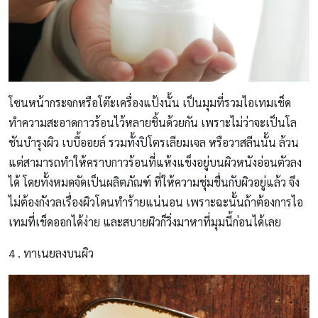
โซนหน้ากระจกหรือโต๊ะเครื่องแป้งนั้น เป็นมุมที่รวมไอเทมเช็ด
ทำความสะอาดกาวร้อนไว้หลายชิ้นด้วยกัน เพราะไม่ว่าจะเป็นโล
ชันบำรุงผิว เบบี้ออยล์ รวมทั้งปิโตรเลียมเจล หรือวาสลีนนั้น ล้วน
แต่สามารถทำให้คราบกาวร้อนที่แห้งแข็งอยู่บนผิวหนังอ่อนตัวลง
ได้ โดยทั้งหมดจัดเป็นผลิตภัณฑ์ ที่ให้ความชุ่มชื่นกับผิวอยู่แล้ว จึง
ไม่ต้องกังวลเรื่องผิวโดนทำร้ายแน่นอน เพราะฉะนั้นถ้าต้องการไอ
เทมที่เช็ดออกได้ง่าย และสบายผิวก็วิ่งมาหาที่มุมนี้ก่อนได้เลย
4 . ทาเนยลงบนผิว