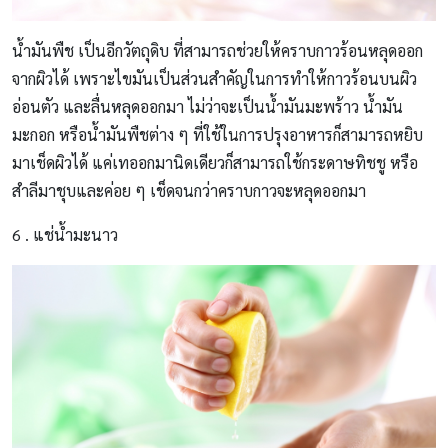
น้ำมันพืช เป็นอีกวัตถุดิบ ที่สามารถช่วยให้คราบกาวร้อนหลุดออก
จากผิวได้ เพราะไขมันเป็นส่วนสำคัญในการทำให้กาวร้อนบนผิว
อ่อนตัว และลื่นหลุดออกมา ไม่ว่าจะเป็นน้ำมันมะพร้าว น้ำมัน
มะกอก หรือน้ำมันพืชต่าง ๆ ที่ใช้ในการปรุงอาหารก็สามารถหยิบ
มาเช็ดผิวได้ แค่เทออกมานิดเดียวก็สามารถใช้กระดาษทิชชู หรือ
สำลีมาชุบและค่อย ๆ เช็ดจนกว่าคราบกาวจะหลุดออกมา
6 . แช่น้ำมะนาว