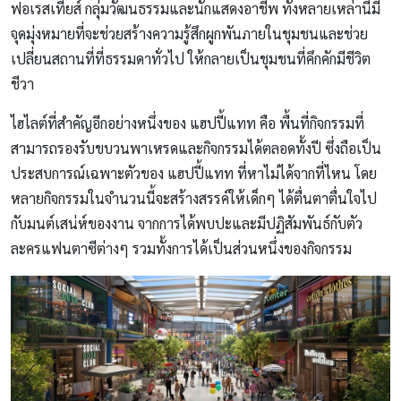
ฟอเรสเทียส์ กลุ่มวัฒนธรรมและนักแสดงอาชีพ ทั้งหลายเหล่านี้มี
จุดมุ่งหมายที่จะช่วยสร้างความรู้สึกผูกพันภายในชุมชนและช่วย
เปลี่ยนสถานที่ที่ธรรมดาทั่วไป ให้กลายเป็นชุมชนที่คึกคักมีชีวิต
ชีวา
ไฮไลต์ที่สำคัญอีกอย่างหนึ่งของ แฮปปี้แทท คือ พื้นที่กิจกรรมที่
สามารถรองรับขบวนพาเหรดและกิจกรรมได้ตลอดทั้งปี ซึ่งถือเป็น
ประสบการณ์เฉพาะตัวของ แฮปปี้แทท ที่หาไม่ได้จากที่ไหน โดย
หลายกิจกรรมในจำนวนนี้จะสร้างสรรค์ให้เด็กๆ ได้ตื่นตาตื่นใจไป
กับมนต์เสน่ห์ของงาน จากการได้พบปะและมีปฏิสัมพันธ์กับตัว
ละครแฟนตาซีต่างๆ รวมทั้งการได้เป็นส่วนหนึ่งของกิจกรรม