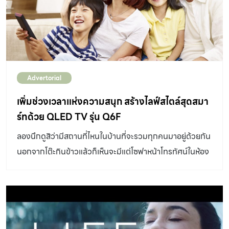
Advertorial
เพิ่มช่วงเวลาแห่งความสนุก สร้างไลฟ์สไตล์สุดสมา
ร์ทด้วย QLED TV รุ่น Q6F
ลองนึกดูสิว่ามีสถานที่ไหนในบ้านที่จะรวมทุกคนมาอยู่ด้วยกัน
นอกจากโต๊ะกินข้าวแล้วก็เห็นจะมีแต่โซฟาหน้าโทรทัศน์ในห้อง
นั่งเล่นนี่แหละที่จะรวมทุกคนไว้ด้วยกันได้ แม้ว่าปัจจุบันจะมี
สมาร์ทโฟนที่สามารถดูรายการโทรทัศน์ออนไลน์ได้ แต่แยกกัน
ดูอย่างไรก็ไม่อบอุ่นเท่ากับนั่งดูด้วยกัน โทรทัศน์จึงเป็นเครื่อง
ใช้ไฟฟ้าชิ้นสำคัญประจำบ้านที่แทบทุกบ้านต้องมี และห้องนั่ง
เล่นที่มีโทรทัศน์อยู่กลางห้องจึงกลายเป็นศูนย์กลางของบ้าน