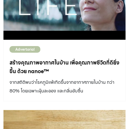
และกิจกรรมการดูโทรทัศน์ก็เป็นกิจกรรมยอดนิยมที่เชื่อมโยง
ทุกคนในครอบครัวเป็นหนึ่งเดียวกัน สร้างช่วงเวลาดีๆ ของ
ทุกคนในครอบครัว ไม่ว่าจะเป็นการดูภาพยนตร์ ดูซีรีส์ ท้า
ประลองสุดมันไปกับการเล่นเกมคอนโซลให้สนุกสุดเหวี่ยง หรือ
ร้องคาราโอเกะให้สุดเสียงก็สนุกไม่แพ้กัน โทรทัศน์ในปัจจุบัน
Advertorial
ยังมีนวัตกรรมและเทคโนโลยีอันทันสมัยที่จะมาเพิ่มช่วงเวลา
แห่งความสนุกให้บ้านอันแสนอบอุ่นของเรา อย่าง QLED TV
สร้างคุณภาพอากาศในบ้าน เพื่อคุณภาพชีวิตที่ดียิ่ง
รุ่น Q6F ที่เป็น Smart TV ที่นำคอนเทนต์ต่างๆ มารวมไว้บน
ขึ้น ด้วย nanoe™
หน้าจอเพื่อประสบการณ์รับชมโทรทัศน์เหนือขีดจำกัด ตอบ
จากสถิติพบว่าโรคภูมิแพ้เกิดขึ้นจากอากาศภายในบ้าน กว่า
สนองทุกความต้องการของทุกคนในบ้านได้อย่างลื่นไหล หน้า
80% โดยเฉพาะฝุ่นละออง และกลิ่นอับชื้น
จอ QLED TV ช่วยให้เราชมรายการและภาพยนตร์โปรดได้
อย่างสมจริง เต็มอิ่มไปกับสีสันนับพันล้านเฉดจากเทคโนโลยี
Quantum Dot สัมผัสรายละเอียดสีที่สร้างสรรค์ความมีชีวิต
ชีวา พร้อม Q HDR Elite (HDR 10+) ที่เพิ่มความคมชัดให้