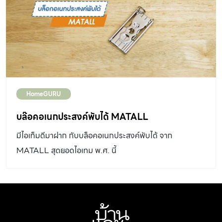
กับทุกรายละเอียด ราวกับกำลังเข้าไปอยู่ในฉากที่รับชมอยู่
จริงๆ Q6F ยังใช้งานง่ายด้วย One Remote ที่ให้เราควบคุม
และเลือกใช้ทุกฟังก์ชันได้ด้วย Remote Control อันเดียว ที่
ทำให้การใช้งานสะดวกสบาย ทั้งยังมีระบบประหยัดพลังงาน
Eco Sensor ที่ช่วยประหยัดไฟได้มากถึง 40% […]
HomeGURU
บล๊อคอเนกประสงค์พับได้ MATALL
มีไอเท็มดีมาฝาก กับบล็อคอเนกประสงค์พับได้ จาก
MATALL สุดยอดไอเทม พ.ศ. นี้