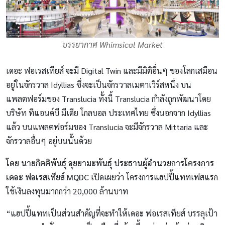
บรรยากาศ Whimsical Market
เดอะ ฟอเรสเทียส์ จะมี Digital Twin และมีมิติอื่นๆ ของโลกเสมือน
อยู่ในจักรวาล Idyllias ซึ่งจะเป็นจักรวาลเมตาเวิร์สหนึ่ง บน
แพลตฟอร์มของ Translucia ทั้งนี้ Translucia กำลังถูกพัฒนาโดย
บริษัท ทีแอนด์บี มีเดีย โกลบอล ประเทศไทย ซึ่งนอกจาก Idyllias
แล้ว บนแพลตฟอร์มของ Translucia จะมีจักรวาล Mittaria และ
จักรวาลอื่นๆ อยู่บนนั้นด้วย
โดย นายกิตติพันธุ์ อุยยามะพันธุ์ ประธานผู้อำนวยการโครงการ
เดอะ ฟอเรสเทียส์ MQDC
เปิดเผยว่า โครงการแฮปปี้แททเฟสแรก
ใช้เงินลงทุนมากกว่า 20,000 ล้านบาท
“แฮปปี้แททเป็นส่วนสำคัญที่จะทำให้เดอะ ฟอเรสเทียส์ บรรลุเป้า