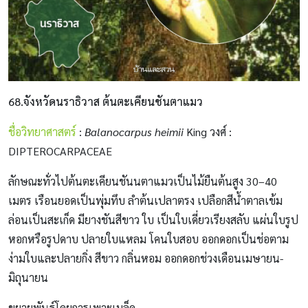
68.จังหวัดนราธิวาส ต้นตะเคียนชันตาแมว
ชื่อวิทยาศาสตร์
:
Balanocarpus heimii
King วงศ์ :
DIPTEROCARPACEAE
ลักษณะทั่วไปต้นตะเคียนชันนตาแมวเป็นไม้ยืนต้นสูง 30–40
เมตร เรือนยอดเป็นพุ่มทึบ ลำต้นเปลาตรง เปลือกสีน้ำตาลเข้ม
ล่อนเป็นสะเก็ด มียางชันสีขาว ใบ เป็นใบเดี่ยวเรียงสลับ แผ่นใบรูป
หอกหรือรูปดาบ ปลายใบแหลม โคนใบสอบ ออกดอกเป็นช่อตาม
ง่ามใบและปลายกิ่ง สีขาว กลิ่นหอม ออกดอกช่วงเดือนเมษายน-
มิถุนายน
ขยายพันธุ์โดยการเพาะเมล็ด