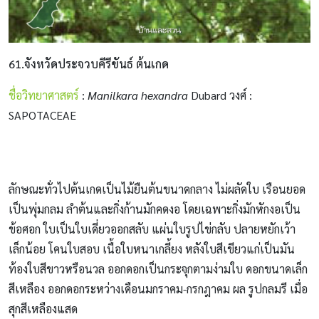
61.จังหวัดประจวบคีรีขันธ์ ต้นเกด
ชื่อวิทยาศาสตร์
:
Manilkara hexandra
Dubard วงศ์ :
SAPOTACEAE
ลักษณะทั่วไปต้นเกดเป็นไม้ยืนต้นขนาดกลาง ไม่ผลัดใบ เรือนยอด
เป็นพุ่มกลม ลำต้นและกิ่งก้านมักคดงอ โดยเฉพาะกิ่งมักหักงอเป็น
ข้อศอก ใบเป็นใบเดี่ยวออกสลับ แผ่นใบรูปไข่กลับ ปลายหยักเว้า
เล็กน้อย โคนใบสอบ เนื้อใบหนาเกลี้ยง หลังใบสีเขียวแก่เป็นมัน
ท้องใบสีขาวหรือนวล ออกดอกเป็นกระจุกตามง่ามใบ ดอกขนาดเล็ก
สีเหลือง ออกดอกระหว่างเดือนมกราคม-กรกฎาคม ผล รูปกลมรี เมื่อ
สุกสีเหลืองแสด