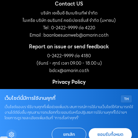
Contact US
บริษัท เอเอ็มอี อิมเมจิเนทีฟ จำกัด
ในเครือ บริษัท อมรินทร์ คอร์เปอเรชั่นส์ จำกัด (มหาชน)
Tel : 0-2422-9999 ต่อ 4220
Email :
baanlaesuanweb@amarin.co.th
Report an issue or send feedback
0-2422-9999 ต่อ 4180
(จันทร์ - ศุกร์ เวลา 09.00 - 18.00 น)
bdcx@amarin.co.th
Privacy Policy
เว็บไซต์นี้มีการใช้งานคุกกี้
TH
OUR SOCIALS
เว็บไซต์ของเราใช้งานคุกกี้เพื่อช่วยเพิ่มประสบการณ์การใช้งานเว็บไซต์ให้สามารถใช้
งานได้ดียิ่งขึ้น คุณสามารถเลือกที่จะยอมรับหรือปฏิเสธการใช้งานคุกกี้ได้ง่ายๆ
โดยการดูรายละเอียดเพิ่มเติมที่ “การตั้งค่าคุกกี้”
ยกเลิก
ยอมรับทั้งหมด