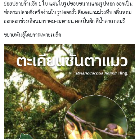
ย่อยปลายก้านอีก 1 ใบ แผ่นใบรูปขอบขนานแกมรูปหอก ออกเป็น
ช่อตามปลายกิ่งหรือง่ามใบ รูปดอกถั่ว สีแดงแกมม่วงทึบ กลิ่นหอม
ออกดอกช่วงเดือนมกราคม-เมษายน ผลเป็นฝัก สีน้ำตาล กลมรี
ขยายพันธุ์โดยการเพาะเมล็ด