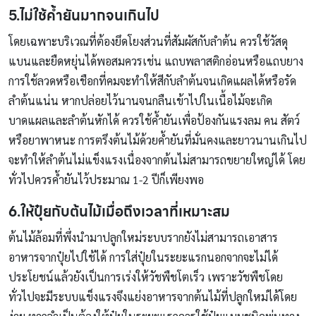
5.ไม่ใช้ค้ำยันมากจนเกินไป
โดยเฉพาะบริเวณที่ต้องยึดโยงส่วนที่สัมผัสกับลำต้น ควรใช้วัสดุ
แบนและยืดหยุ่นได้พอสมควรเช่น แถบพลาสติกอ่อนหรือแถบยาง
การใช้ลวดหรือเชือกที่คมจะทำให้สีกับลำต้นจนเกิดแผลได้หรือรัด
ลำต้นแน่น หากปล่อยไว้นานจนกลืนเข้าไปในเนื้อไม้จะเกิด
บาดแผลและลำต้นหักได้ ควรใช้ค้ำยันเพื่อป้องกันแรงลม คน สัตว์
หรือยาพาหนะ การตรึงต้นไม้ด้วยค้ำยันที่มั่นคงและยาวนานเกินไป
จะทำให้ลำต้นไม่แข็งแรงเนื่องจากต้นไม่สามารถขยายใหญ่ได้ โดย
ทั่วไปควรค้ำยันไว้ประมาณ 1-2 ปีก็เพียงพอ
6.ให้ปุ๋ยกับต้นไม้เมื่อถึงเวลาที่เหมาะสม
ต้นไม้ล้อมที่พึ่งนำมาปลูกใหม่ระบบรากยังไม่สามารถเอาสาร
อาหารจากปุ๋ยไปใช้ได้ การใส่ปุ๋ยในระยะแรกนอกจากจะไม่ได้
ประโยชน์แล้วยังเป็นการเร่งให้วัชพืชโตเร็ว เพราะวัชพืชโดย
ทั่วไปจะมีระบบแข็งแรงจึงแย่งอาหารจากต้นไม้ที่ปลูกใหม่ได้โดย