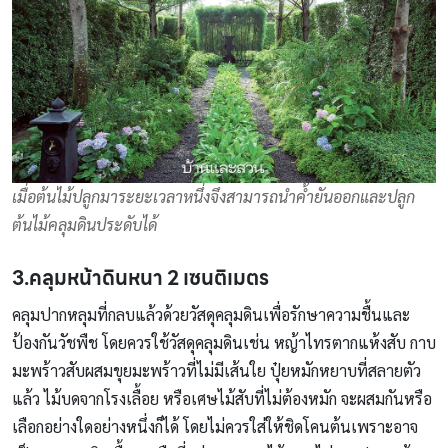
เมื่อต้นไม้ปลูกมาระยะเวลาหนึ่งจึงสามารถนำค้ำยันออกและปลูก
ต้นไม้คลุมดินประดับได้
3.คลุมหน้าดินหนา 2 เซนติเมตร
คลุมปากหลุมที่กลบแล้วด้วยวัสดุคลุมดินเพื่อรักษาความชื้นและ
ป้องกันวัชพืช โดยควรใช้วัสดุคลุมดินเช่น หญ้าไทรตากแห้งสับ กาบ
มะพร้าวสับผสมขุยมะพร้าวที่ไม่มีเส้นใย ปุ๋ยหมักหยาบที่สลายตัว
แล้ว ไม้บดจากโรงเลื้อย หรือเศษไม้สับที่ไม่ต้องหมัก จะผสมกันหรือ
เลือกอย่างใดอย่างหนึ่งก็ได้ โดยไม่ควรใส่ให้ชิดโคนต้นเพราะอาจ