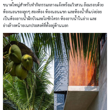
ขนาดใหญ่สำหรับทำกิจกรรมกลางแจ้งพร้อมวิวสวน ล้อมรอบด้วย
ห้องนอนของลูกๆ สองห้อง ห้องนอนแขก และห้องน้ำที่แบ่งย่อย
เป็นห้องอาบน้ำฝักบัวและโถชักโครก ห้องอาบน้ำในอ่าง และ
อ่างล้างหน้าอเนกประสงค์ที่ตั้งอยู่ด้านนอก