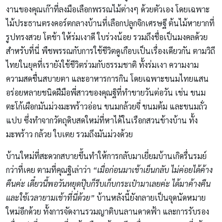
งานของคุณเก๊าที่ลงมือเลือกพรรณไม้ต่างๆ ด้วยตัวเอง โดยเฉพาะ
ไม้ประธานตรงคอร์ตกลางบ้านที่เลือกปลูกจิกเศรษฐี ต้นไม้หายากที่
รูปทรงสวย โตช้า ให้ร่มเงาดี ใบร่วงน้อย รวมถึงชื่อเป็นมงคลด้วย
สำหรับที่นี่ พืชพรรณกับการใช้ชีวิตดูเกือบเป็นเรื่องเดียวกัน ตามวิถี
ไทยในยุคที่เรายังใช้ชีวิตร่วมกับธรรมชาติ ทั้งร่มเงา ความงาม
ความสดชื่นสบายตา และอาหารการกิน โดยเฉพาะขนมไทยแสน
อร่อยหลายชนิดฝีมือพี่สาวของคุณฐิที่ทำขายวันต่อวัน เช่น ขนม
ตะโก้เผือกมันม่วงมะพร้าวอ่อน ขนมกล้วยจี่ ขนมต้ม และขนมถั่ว
แปบ ซึ่งทำจากวัตถุดิบสดใหม่ที่หาได้ในเรือกสวนข้างบ้าน ทั้ง
มะพร้าว กล้วย ใบเตย รวมถึงมันม่วงด้วย
บ้านใหม่ที่สะดวกสบายขึ้นทำให้การกลับมาเยี่ยมบ้านเกิดรื่นรมย์
กว่าที่เคย ตามที่คุณฐิเล่าว่า
“เมื่อก่อนมาเช้าเย็นกลับ ไม่ค่อยได้ค้าง
คืนค่ะ เดี๋ยวนี้พอวันหยุดปุ๊บก็รีบเก็บกระเป๋ามาเลยค่ะ ได้มาค้างคืน
และใช้เวลายามเช้าที่นี่ด้วย”
บ้านหลังนี้ยังกลายเป็นจุดนัดหมาย
ใหม่อีกด้วย ทั้งการจัดงานรวมญาติบนลานดาดฟ้า และการรับรอง