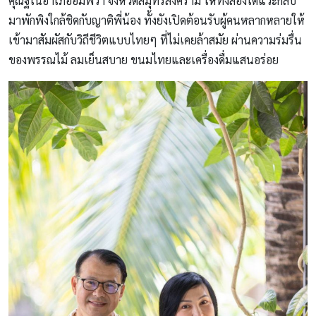
คุณฐิในอำเภออัมพวา จังหวัดสมุทรสงคราม ให้ทั้งสองได้แวะกลับ
มาพักพิงใกล้ชิดกับญาติพี่น้อง ทั้งยังเปิดต้อนรับผู้คนหลากหลายให้
เข้ามาสัมผัสกับวิถีชีวิตแบบไทยๆ ที่ไม่เคยล้าสมัย ผ่านความร่มรื่น
ของพรรณไม้ ลมเย็นสบาย ขนมไทยและเครื่องดื่มแสนอร่อย