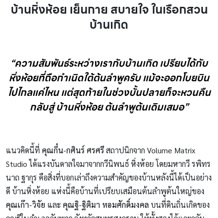
บ้านหิ่งห้อย เย็นกาย สบายใจ ในเรือกสวน
บ้านเกิด
“ความสัมพันธ์ระหว่างเรากับบ้านเกิด เปรียบได้กับ
หิ่งห้อยที่ถือกำเนิดใต้ต้นลำพูครับ แม้จะออกโบยบิน
ไปไกลแค่ไหน แต่สุดท้ายในช่วงบั้นปลายก็จะหวนคืน
กลับสู่ บ้านหิ่งห้อย
ต้นลำพูต้นเดิมเสมอ”
แนวคิดนี้ที่
คุณกึ๋น-กศินร์ ศรศรี
สถาปนิกจาก Volume Matrix
Studio ได้แรงบันดาลใจมาจากกวีนิพนธ์ หิ่งห้อย โดยมหากวี รพิทร
นาถ ฐากุร คือสิ่งที่บอกเล่าถึงความสำคัญของบ้านหลังนี้ได้เป็นอย่าง
ดี บ้านหิ่งห้อย แห่งนี้คือบ้านที่เปรียบเสมือนต้นลำพูต้นใหญ่ของ
คุณเก๊า-วิจัย
และ
คุณฐิ-ฐิติมา หอมศักดิ์มงคล
บนที่ดินถิ่นเกิดของ