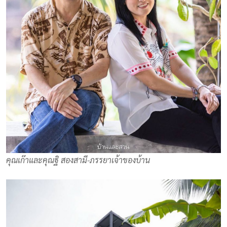
คุณเก๊าและคุณฐิ สองสามี-ภรรยาเจ้าของบ้าน