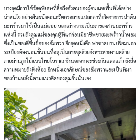
บางจุดมีการใช้วัสดุพิเศษที่สื่อถึงตัวตนของผู้คนและพื้นที่ได้อย่าง
น่าสนใจ อย่างผืนผนังคอนกรีตลวดลายแปลกตาที่เกิดจากการนำต้น
มะพร้าวมาใช้เป็นแม่แบบ บอกเล่าความเป็นมาของสวนมะพร้าว
แห่งนี้ รวมถึงคุณแม่ของคุณฐิที่แต่ก่อนมีอาชีพขายมะพร้าวน้ำหอม
ซึ่งเป็นของดีขึ้นชื่อของอัมพวา อีกจุดหนึ่งคือ ฟาซาดบานเฟี้ยมนอก
ระเบียงห้องนอนชั้นบนที่ฉลุเป็นลายจุดด้วยจังหวะสวยงามคล้าย
ลายม่านลูกไม้แบบไทยโบราณ ซึ่งนอกจากจะช่วยกันแดดแล้ว ยังสื่อ
ความหมายถึงหิ่งห้อย อีกหนึ่งเอกลักษณ์ของอัมพวาและเป็นที่มา
ของบ้านหลังนี้ตามแนวคิดของคุณกึ๋นนั่นเอง