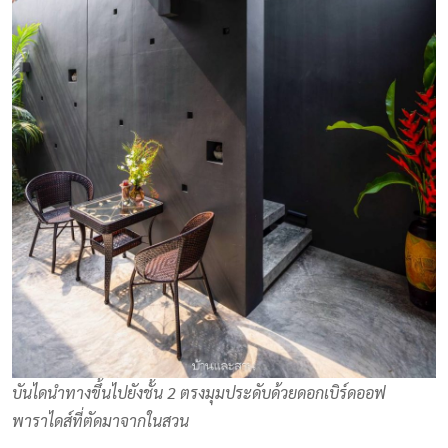
บันไดนำทางขึ้นไปยังชั้น 2 ตรงมุมประดับด้วยดอกเบิร์ดออฟ
พาราไดส์ที่ตัดมาจากในสวน