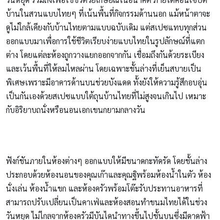
บ้านในสวนแบบไทยๆ ที่เน้นพื้นที่กิจกรรมด้านนอก แม้หน้าตาจะ
ดูไม่ใกล้เคียงกับบ้านไทยตามแบบฉบับเดิม แต่สเปซแทบทุกส่วน
ออกแบบมาเพื่อการใช้ชีวิตเรียบง่ายแบบไทยในรูปลักษณ์ที่แตก
ต่าง โดยแต่ละห้องถูกวางแยกออกจากกัน เชื่อมถึงกันด้วยระเบียง
และเว้นพื้นที่ให้ลมไหลผ่าน โดยเฉพาะชั้นล่างที่เย็นสบายเป็น
พิเศษเพราะมีอาคารด้านบนช่วยบังแดด ทั้งยังให้ความรู้สึกอบอุ่น
เป็นกันเองด้วยสเปซแบบใต้ถุนบ้านไทยที่ไม่สูงจนเกินไป เหมาะ
กับอิริยาบถนั่งหรือนอนเอกเขนกยามกลางวัน
ฟังก์ชันภายในห้องต่างๆ ออกแบบให้มีขนาดกะทัดรัด โดยชั้นล่าง
ประกอบด้วยห้องนอนของคุณเก๊าและคุณฐิพร้อมห้องน้ำในตัว ห้อง
นั่งเล่น ห้องน้ำแขก และห้องครัวพร้อมโต๊ะรับประทานอาหารที่
สามารถปรับเปลี่ยนเป็นคาเฟ่และห้องสอนทำขนมไทยได้ในช่วง
วันหยุด ไม่ไกลจากห้องครัวมีบันไดนำทางขึ้นไปชั้นบนซึ่งมีดาดฟ้า