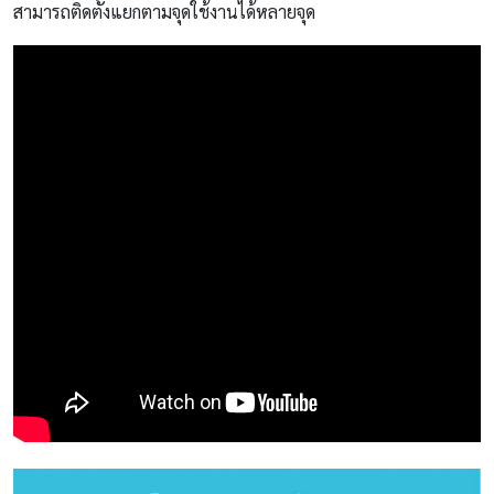
สามารถติดตั้งแยกตามจุดใช้งานได้หลายจุด