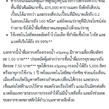
คาร์บอนกัมมันต์คุณภาพสูงมีรูพรุนมากกว่าไส้กรองทั่วไป ซึ่งมี
พื้นที่ผิวสัมผัสมากขึ้น 435,000 ตารางเมตร จึงดักจับสิ่งปน
เปื้อนได้มากกว่า และกรองสิ่งปนเปื้อนที่มีขนาดเล็กถึง 0.2
ไมครอนได้มากถึง 160 ชนิด* แต่ยังคงแร่ธาตุที่มีประโยชน์ต่อ
ร่างกาย จึงได้น้ำดื่มที่สะอาดและอุดมไปด้วยแร่ธาตุ
ใช้เทคโนโลยีหลอดอัลตร้าไวโอเล็ท ที่กำจัดเชื้อโรค ไวรัส และ
แบคทีเรียได้ถึง 99.99%**
นอกจากนี้น้ำดื่มจากเครื่องกรองน้ำ eSpring มีราคาเฉลี่ยเพียงลิตร
ละ 1.50 บาท*** ประหยัดคุ้มค่ากว่าการซื้อน้ำดื่มบรรจุขวดมากถึง
ลิตรละ 7.50 บาท*** ชุดไส้กรอง eSpring กรองน้ำได้ถึง 5,000 ลิตร
หรืออายุการใช้งาน 1 ปี พร้อมเทคโนโลยีสมาร์ทชิพ ช่วยแจ้งเตือน
เมื่อเครื่องเกิดปัญหาหรือครบกำหนดเปลี่ยนไส้กรอง และระบบ
เชื่อมต่อไฟฟ้าแบบไร้สาย หมดกังวลเรื่องไฟรั่ว แถมเป็นมิตรต่อสิ่ง
แวดล้อมเพราะระบบการกรองทำให้ไม่มีน้ำเหลือทิ้ง และยังช่วยลด
ขยะจากขวดพลาสติกได้จำนวนมหาศาลอีกด้วย