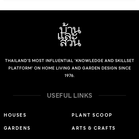
อัจฉริยะทุกรุ่น พร้อมทั้งเครื่องรีดร้อน EasyPress2 และ
EasyPress Mini การใช้สติ๊กเกอร์รีดร้อน Iron-On เพื่อรีด
ลงวัสดุ แบบหลายเลเยอร์ และเทคนิคพิเศษ แนะนำวัสดุและ
แมททีเรียลต่างๆ ที่สามารถต่อยอดเป็นผลิตภัณฑ์ได้หลาก
หลาย ตอบคำถามเชิงลึก ด้านการใช้งาน Cricut วันที่ 11 พ.ย.
66 เวลา 10.30 -13.30 น. ณ สยามดิสคัฟเวอรี่ ชำระค่าสมัคร
THAILAND'S MOST INFLUENTIAL 'KNOWLEDGE AND SKILLSET
990 บาท ผ่านทางธนาคารกสิกรไทย เลขที่บัญชี 045-8-
PLATFORM' ON HOME LIVING AND GARDEN DESIGN SINCE
972-990 บริษัท อาร์ ที บี เทคโนโลยี จำกัด และลงทะเบียนได้
1976.
ที่นี่ ผู้เข้าร่วมจะได้รับอุปกรณ์สำหรับใช้ในเวิร์กช็อปและ
voucher มูลค่ารวมกว่า 1,100 […]
USEFUL LINKS
HOUSES
PLANT SCOOP
GARDENS
ARTS & CRAFTS