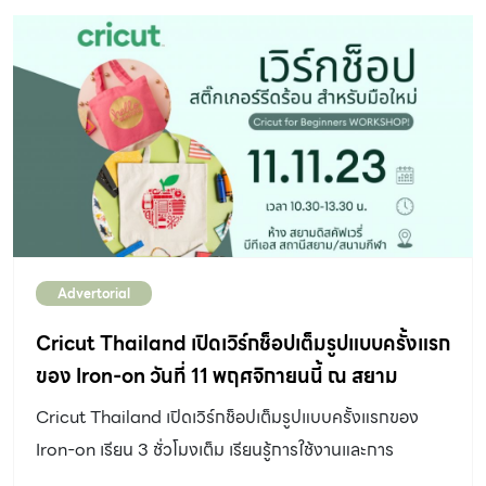
ประมาณ ดังนั้น ถ้าเราอยู่อีกฝั่งและต้องการความเงียบสงบ
ผนังนี้อาจจะกันเสียงได้เพียงระดับหนึ่งเท่านั้น เพราะ ผนังที่
เริ่มใช้กันเสียงได้ดี จะมีค่า STC เริ่มต้นที่ 40 (STC : Sound
Transmission Class หรือ ค่าที่บ่งบอกการกันเสียงของวัส
ดุนั้นๆ ยิ่งมีค่ามากยิ่งกันเสียงได้ดี) ปัจจุบัน คอนโด ที่พัก
อาศัย สถานที่ทำงาน หรือห้องประชุม ประสบกับปัญหาเสียง
รบกวนมากขึ้นส่งผลให้กระทบกับประสิทธิภาพในการทำงาน
การใช้ชีวิตประจำวัน รวมถึงส่งผลให้การพักผ่อนไม่เพียงพอ
ด้วย อีกหนึ่งวิธีที่ช่วยให้การกันเสียงของผนังก่ออิฐมวลเบา ดี
Advertorial
ขึ้นคือการติดตั้ง… ฉนวนกันเสียง ฉนวนกันเสียง
ROCKWOOL รุ่น Safe’n’Silent สามารถนำไปใช้ร่วมกับ
Cricut Thailand เปิดเวิร์กช็อปเต็มรูปแบบครั้งแรก
ผนังก่ออิฐมวลเบา เพื่อช่วยให้ผนังของท่านมีค่าSTC มากกว่า
ของ Iron-on วันที่ 11 พฤศจิกายนนี้ ณ สยาม
40 ได้ ซึ่งนอกจากคุณสมบัติเรื่องการกันเสียงแล้ว ฉนวน
ดิสคัฟเวอรี่
Cricut Thailand เปิดเวิร์กช็อปเต็มรูปแบบครั้งแรกของ
ROCKWOOL รุ่น Safe’n’Silent มีคุณสมบัติที่โดดเด่น
Iron-on เรียน 3 ชั่วโมงเต็ม เรียนรู้การใช้งานและการ
อื่นๆ ดังนี้ 1. […]
ออกแบบด้วยแอป Cricut Design Space ใช้เครื่องตัด