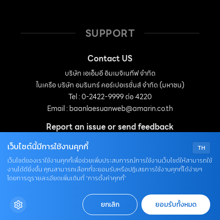
SUPPORT
Contact US
บริษัท เอเอ็มอี อิมเมจิเนทีฟ จำกัด
ในเครือ บริษัท อมรินทร์ คอร์เปอเรชั่นส์ จำกัด (มหาชน)
Tel : 0-2422-9999 ต่อ 4220
Email :
baanlaesuanweb@amarin.co.th
Report an issue or send feedback
0-2422-9999 ต่อ 4180
เว็บไซต์นี้มีการใช้งานคุกกี้
TH
(จันทร์ - ศุกร์ เวลา 09.00 - 18.00 น)
เว็บไซต์ของเราใช้งานคุกกี้เพื่อช่วยเพิ่มประสบการณ์การใช้งานเว็บไซต์ให้สามารถใช้
bdcx@amarin.co.th
งานได้ดียิ่งขึ้น คุณสามารถเลือกที่จะยอมรับหรือปฏิเสธการใช้งานคุกกี้ได้ง่ายๆ
โดยการดูรายละเอียดเพิ่มเติมที่ “การตั้งค่าคุกกี้”
Privacy Policy
ยกเลิก
ยอมรับทั้งหมด
OUR SOCIALS