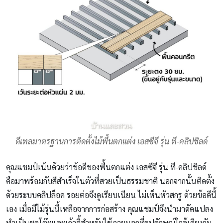
ดีเทลมาตรฐานการติดตั้งไม้พื้นตกแต่ง เอสซีจี รุ่น ที-คลิปชิลด์
คุณแชมป์เน้นด้วยว่าข้อดีของพื้นตกแต่ง เอสซีจี รุ่น ที-คลิปชิลด์
คือมาพร้อมกับสีสำเร็จในตัวที่สวยเป็นธรรมชาติ นอกจากนั้นติดตั้ง
ด้วยระบบคลิปล็อค รอยต่อจึงดูเรียบเนียน ไม่เห็นหัวสกรู ด้วยข้อดีนี้
เอง เมื่อมีไม้รุ่นนี้เหลือจากการก่อสร้าง คุณแชมป์จึงนำมาดัดแปลง
ทำเป็นชุดโต๊ะและเก้าอี้สำหรับใช้ภายนอกที่รูปลักษณ์ใกล้เคียงกับ