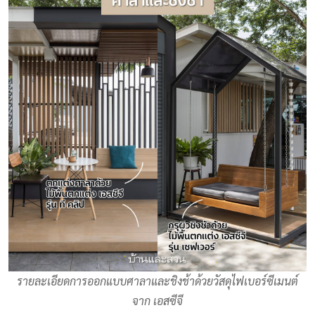
รายละเอียดการออกแบบศาลาและชิงช้าด้วยวัสดุไฟเบอร์ซีเมนต์
จาก เอสซีจี