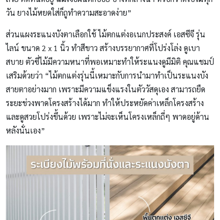
วัน ยางไม้หยดใส่ก็ถูทำความสะอาดง่าย”
ส่วนแผงระแนงบังตาเลือกใช้ ไม้ตกแต่งอเนกประสงค์ เอสซีจี รุ่น
ไลน์ ขนาด 2 x 1 นิ้ว ทำสีขาว สร้างบรรยากาศที่โปร่งโล่ง ดูเบา
สบาย ตัวซี่ไม้มีความหนาที่พอเหมาะทำให้ระแนงดูมีมิติ คุณแชมป์
เสริมด้วยว่า “ไม้ตกแต่งรุ่นนี้เหมาะกับการนำมาทำเป็นระแนงบัง
สายตาอย่างมาก เพราะมีความแข็งแรงในตัววัสดุเอง สามารถยืด
ระยะช่วงพาดโครงสร้างได้มาก ทำให้ประหยัดค่าเหล็กโครงสร้าง
และดูสวยโปร่งขึ้นด้วย เพราะไม่จะเห็นโครงเหล็กถี่ๆ พาดอยู่ด้าน
หลังนั่นเอง”