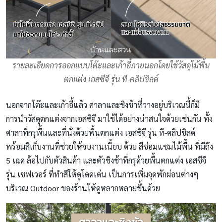
รายละเอียดการออกแบบโต๊ะและเก้าอี้ภายนอกโดยใช้วัสดุไม้พื้น
ตกแต่ง เอสซีจี รุ่น ที-คลิปชิลด์
นอกจากโต๊ะและเก้าอี้แล้ว ศาลาและชิงช้าที่วางอยู่บริเวณนี้ก็มี
การนำวัสดุตกแต่งจากเอสซีจี มาใช้ได้อย่างน่าสนใจด้วยเช่นกัน ทั้ง
ศาลาที่กรุพื้นและที่นั่งด้วยพื้นตกแต่ง เอสซีจี รุ่น ที-คลิปชิลด์
พร้อมสีเก็บงานที่ช่วยให้จบงานเนี้ยบ ด้วย สีซ่อมแซมไม้พื้น ที่มีถึง
5 เฉด ล้อไปกับตัวสินค้า และตัวชิงช้าที่กรุด้วยพื้นตกแต่ง เอสซีจี
รุ่น เซฟเวอร์ ที่ทำสีให้ดูโดดเด่น เป็นการเพิ่มจุดพักผ่อนต่างๆ
บริเวณ Outdoor ของร้านให้ดูหลากหลายขึ้นด้วย