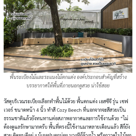
พื้นระเบียงไม้และระแนงไม้ตกแต่ง องค์ประกอบสำคัญที่สร้าง
บรรยากาศให้พื้นที่ภายนอกดูสวย น่าใช้สอย
วัสดุบริเวณระเบียงเลือกทำพื้นไม้ด้วย พื้นตกแต่ง เอสซีจี รุ่น เซฟ
เวอร์ ขนาดหน้า 4 นิ้ว ทำสี Cozy Beech ที่นอกจากจะสีสวยเป็น
ธรรมชาติแล้วยังทนทานต่อสภาพอากาศและการใช้งานด้วย “ไม่
ต้องดูแลรักษามากครับ พื้นที่ตรงนี้ใช้งานมาหลายเดือนแล้ว สีก็ยัง
สวย ติดทนดีอยู่ แม้เจอฝนตกบ่อย บางทีก็ล้างน้ำ หรือกวาดใบไม้ทุก