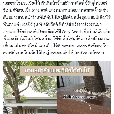
นอกจากโซนระเบียงไม้ พื้นที่หน้าร้านก็มีการเลือกใช้วัสดุไฟเบอร์
ซีเมนต์ที่สวยเป็นธรรมชาติ และทนทานต่อสภาพอากาศด้วยเช่น
กัน อย่างชานหน้าร้านที่ใต้ต้นไม้ใหญ่อีกต้นหนึ่ง คุณแชมป์เลือกใช้
พื้นตกแต่ง เอสซีจี รุ่น ที-คลิปชิลด์ ที่ทำสีสำเร็จจากโรงงานมา
ออกแบบได้อย่างลงตัว โดยเลือกใช้สี Cozy Beech ซึ่งเป็นสีเดียวกับ
พื้นระเบียงไม้ในอีกโซนหนึ่งมาใช้กับพื้นโซนนี้ด้วย เพื่อสร้างความ
เชื่อมต่อในงานดีไซน์ และเลือกใช้สี Natural Beech ที่เข้มกว่าใน
ส่วนที่นั่งรอบโคนต้นไม้ใหญ่ สร้างจุดเด่นให้กับบริเวณหน้าร้าน