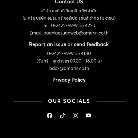
เเละนำเเสงเข้าสู่พื้นที่ใช้งานภายในได้อย่างทั่วถึง ผ่านช่องเปิด
Contact US
กระจกขนาดใหญ่ของมุมนั่งเล่น เพื่อรับวิวสระว่ายน้ำด้านหน้า
บริษัท เอเอ็มอี อิมเมจิเนทีฟ จำกัด
ในเครือ บริษัท อมรินทร์ คอร์เปอเรชั่นส์ จำกัด (มหาชน)
และวิวภูเขาด้านหลังได้จากทั้งสองฝั่ง […]
Tel : 0-2422-9999 ต่อ 4220
Email :
baanlaesuanweb@amarin.co.th
Report an issue or send feedback
0-2422-9999 ต่อ 4180
(จันทร์ - ศุกร์ เวลา 09.00 - 18.00 น)
bdcx@amarin.co.th
Privacy Policy
OUR SOCIALS