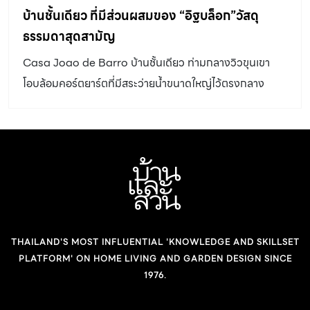
บ้านชั้นเดียว ที่มีส่วนผสมของ “อิฐบล็อก”วัสดุ
ธรรมดาสุดสามัญ
Casa Joao de Barro บ้านชั้นเดียว ท่ามกลางวิวขุนเขา
โอบล้อมคอร์ตยาร์ตที่มีสระว่ายน้ำขนาดใหญ่ไว้ตรงกลาง
สร้างขึ้นสำหรับพักผ่อนกับครอบครัว ไม่ว่าฤดูกาลไหน
บรรยากาศก็ดีทุกช่วงเวลา บ้านชั้นเดียว แห่งนี้ ตั้งอยู่ที่
Itatiba ประเทศบราซิล มีจุดเริ่มต้นมาจากสองสามีภรรยาที่
ต้องการสร้างบ้านและสำนักงานของพวกเขาให้อยู่ใกล้ชิด
ธรรมชาติ สามารถใช้เวลาว่างกับลูก ๆ ได้อย่างเต็มที่ หรือหาก
ต้องการจัดปาร์ตี้พักผ่อนกับหมู่ญาติมิตรและเพื่อนฝูงก็ให้
ความรู้สึกที่เป็นส่วนตัวสูง ที่สำคัญยังสร้างขึ้นจากวัสดุที่รา
THAILAND'S MOST INFLUENTIAL 'KNOWLEDGE AND SKILLSET
คาไม่เเพง เเต่ผ่านการคิดเเละออกแบบมาอย่างดี เพื่อเติมเต็ม
PLATFORM' ON HOME LIVING AND GARDEN DESIGN SINCE
การพักผ่อนเเละอยู่อาศัยได้อย่างเต็มอิ่ม จากจุดเริ่มต้นดัง
1976.
กล่าว Terra e Tuma Arquitetos Associados บริษัท