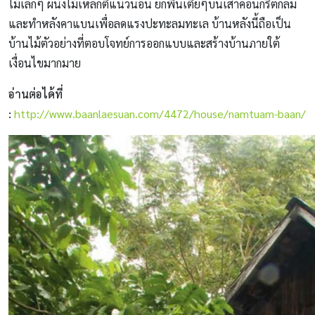
ไม้เล็กๆ ผนังไม้เหล็กตีแนวนอน ยกพื้นเตี้ยๆบนเสาคอนกรีตกลม
และทำหลังคาแบนเพื่อลดแรงปะทะลมทะเล บ้านหลังนี้ถือเป็น
บ้านไม้ตัวอย่างที่ตอบโจทย์การออกแบบและสร้างบ้านภายใต้
เงื่อนไขมากมาย
อ่านต่อได้ที่
:
http://www.baanlaesuan.com/4472/house/namtuam-baan/