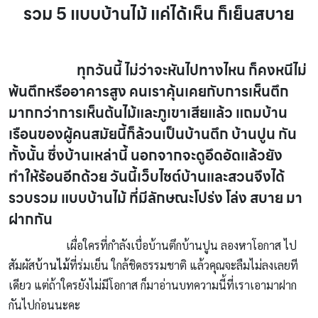
รวม 5 แบบบ้านไม้ แค่ได้เห็น ก็เย็นสบาย
แบบบ้านไม้
ทุกวันนี้ ไม่ว่าจะหันไปทางไหน ก็คงหนีไม่
พ้นตึกหรืออาคารสูง คนเราคุ้นเคยกับการเห็นตึก
มากกว่าการเห็นต้นไม้และภูเขาเสียแล้ว แถมบ้าน
เรือนของผู้คนสมัยนี้ก็ล้วนเป็นบ้านตึก บ้านปูน กัน
ทั้งนั้น ซึ่งบ้านเหล่านี้ นอกจากจะดูอึดอัดแล้วยัง
ทำให้ร้อนอีกด้วย วันนี้เว็บไซต์บ้านและสวนจึงได้
รวบรวม แบบบ้านไม้ ที่มีลักษณะโปร่ง โล่ง สบาย มา
ฝากกัน
แบบบ้านไม้
เผื่อใครที่กำลังเบื่อบ้านตึกบ้านปูน ลองหาโอกาส ไป
สัมผัส
บ้านไม้
ที่ร่มเย็น ใกล้ชิดธรรมชาติ แล้วคุณจะลืมไม่ลงเลยที
เดียว แต่ถ้าใครยังไม่มีโอกาส ก็มาอ่านบทความนี้ที่เราเอามาฝาก
กันไปก่อนนะคะ