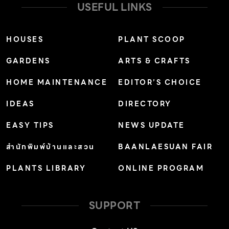
สถาปนิกสัญชาติบราซิลได้คำนึงถึงความสัมพันธ์ระหว่าง
USEFUL LINKS
ฟังก์ชันการใช้งานกับสภาพภูมิทัศน์รอบ ๆ ด้วยการใช้
ประโยชน์จากมุมมองของวิวที่มีความเป็นส่วนตัวและความ
HOUSES
PLANT SCOOP
ลาดชันของพื้นที่มาเป็นตัวกำหนดรูปแบบสถาปัตยกรรม เเล้
GARDENS
ARTS & CRAFTS
วก่อสร้างด้วยวัสดุที่เรียบง่ายผ่านขั้นตอนที่ไม่ยุ่งยาก เช่น
คอนกรีต เหล็ก กระจก เเละโดยเฉพาะ “อิฐบล็อก” วัสดุราคาไม่
HOME MAINTENANCE
EDITOR’S CHOICE
เเพงที่เราคุ้นเคย เเต่สามารถนำมาสร้างสรรค์ให้มีดีเทลน่าสนใจ
IDEAS
DIRECTORY
ได้ เนื่องจากลักษณะของที่ตั้งที่อยู่ต่ำกว่าถนน ทันทีที่ก้าวลง
มาตามบันไดขั้นเล็ก ๆ จะพบกับตัวบ้านรูปตัวยู (U) สร้างโอบ
EASY TIPS
NEWS UPDATE
ล้อมสระว่ายน้ำไว้ตรงกลาง นอกจากคอร์ตยาร์ดนี้จะใช้เป็น
สำนักพิมพ์บ้านและสวน
BAANLAESUAN FAIR
พื้นที่พักผ่อนอเนกประสงค์ของครอบครัวในฤดูร้อนแล้ว ฤดู
PLANTS LIBRARY
ONLINE PROGRAM
หนาวที่ผิวน้ำนิ่งสงบจนดูราวกับกระจกยังช่วยสะท้อนภาพเงา
ของตัวบ้านและวิวท้องฟ้าหน้าหนาวได้อย่างสวยงาม ข้อดีของ
การออกแบบให้มีสระว่ายน้ำเป็นเสมือนคอร์ตกลางบ้าน ไม่
SUPPORT
เพียงเป็นพื้นที่สำหรับพักผ่อน เเต่ยังช่วยพัดพาลมที่เย็นสบาย