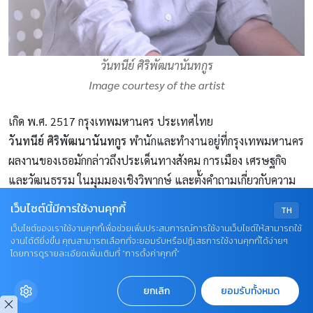
วันทนีย์ ศิริพัฒนานันทกูร
Image courtesy of the artist
เกิด พ.ศ. 2517 กรุงเทพมหานคร ประเทศไทย
วันทนีย์ ศิริพัฒนานันทกูร
พำนักและทำงานอยู่ที่กรุงเทพมหานคร
ผลงานของเธอมักกล่าวถึงประเด็นทางสังคม การเมือง เศรษฐกิจ
และวัฒนธรรม ในมุมมองเชิงวิพากษ์ และตั้งคำถามเกี่ยวกับความ
หมายของชีวิต ผลงานที่ผ่านมาของเธอมีหลากหลายประเภท รวม
เว็บไซต์นี้มีการใช้งานคุกกี้
TH
ถึงวิดีโออาร์ต ประติมากรรม ศิลปะจัดวาง และมักใช้สื่อมีเดียใหม่ ๆ
เว็บไซต์ของเราใช้งานคุกกี้เพื่อช่วยเพิ่มประสบการณ์การใช้งานเว็บไซต์ให้สามารถใช้
นิทรรศการกลุ่มที่วันทนีย์ร่วมจัดแสดงรวมถึง
BIENALSUR, The
งานได้ดียิ่งขึ้น คุณสามารถเลือกที่จะยอมรับหรือปฏิเสธการใช้งานคุกกี้ได้ง่ายๆ
โดยการดูรายละเอียดเพิ่มเติมที่ “การตั้งค่าคุกกี้”
State of Things
คัดสรรโดย เบเนเดตต้า คาสินี่ และ ลีอันโดร มาร์
ติเนซ เดปิเอตริ (Museo MACRO, Santiago, Argentina)
ยกเลิก
ยอมรับทั้งหมด
นิทรรศการ
Watch and Chill: Streaming Art to Your Homes