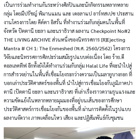
เป็นการร่วมทำงานกันระหว่างศิลปินและนักกิจกรรมหลากหลาย
กลุ่ม โดยมีปรัชญ์ พิมานแมน และ เดอลาแป อาร์ทสเปซ ประสาน
งานโครงการโดย คีต์ตา อิสรั่น ที่ทำงานร่วมกับกลุ่มคนในพื้นที่
จังหวัด ปัตตานี ยะลา และนราธิวาส ผลงาน
Checkpoint No#2
THE LIVING ARCHIVE
ส่วนหนึ่งของนิทรรศการ
[R]Ejecting
Mantra # CH 1: The Enmeshed
(พ.ศ.
2560/2562
)
โครงการ
วิจัยและนิทรรศการศิลปะร่วมสมัยรูปแบบต่อเนื่อง โดย ร้าย.ดี
คอลเลคทีฟ อีกทั้งยังได้ทำงานร่วมกับกลุ่ม
Halal Life
ที่จะนำไปสู่
การสำรวจย่านในพื้นที่เชื่อมโยงระกว่างความเป็นมลายูบางกอก ที่
บอกเล่าประวัติศาสตร์ของพื้นที่ นำไปสู่การเชื่อมโยงกับภูมิภาคปา
ตานี (ปัตตานี ยะลา และนราธิวาส) ที่เล่าเรื่องราวความรุนแรงและ
ความขัดแย้งในหลากหลายมุมมองที่อยู่บนเส้นของการศึกษา
ประวัติศาสตร์การเชื่อมโยงกันของพื้นที่ ผ่านการติดตั้งในรูปแบบ
ผลงานจัดวาง ภาพเคลื่อนไหว เสียง และปฏิสัมพันธ์กับชุมชน