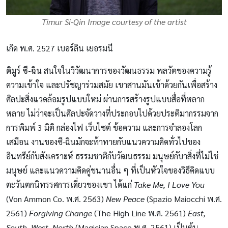
Timur Si-Qin Image courtesy of the artist
เกิด พ.ศ. 2527 เบอร์ลิน เยอรมนี
ติมูร์ ซี-ฉิน
สนใจในวิวัฒนาการของวัฒนธรรม พลวัตของความรู้
ความเข้าใจ และปรัชญาร่วมสมัย เขาสานมันเข้าด้วยกันเพื่อสร้าง
ศิลปะสิ่งแวดล้อมรูปแบบใหม่ ผ่านการสร้างรูปแบบสื่อที่หลาก
หลาย ไม่ว่าจะเป็นศิลปะจัดวางที่ประกอบไปด้วยประติมากรรมจาก
การพิมพ์ 3 มิติ กล่องไฟ เว็บไซต์ ข้อความ และการจำลองโลก
เสมือน งานของซี-ฉินมักจะท้าทายกับแนวความคิดทั่วไปของ
อินทรีย์กับสังเคราะห์ ธรรมชาติกับวัฒนธรรม มนุษย์กับาสิ่งที่ไม่ใช่
มนุษย์ และแนวความคิดคู่ขนานอื่น ๆ ที่เป็นหัวใจของวิธีคิดแบบ
ตะวันตกนิทรรศการเดี่ยวของเขา ได้แก่
Take Me, I Love You
(Von Ammon Co. พ.ศ. 2563)
New Peace
(Spazio Maiocchi พ.ศ.
2561)
Forgiving Change
(The High Line พ.ศ. 2561)
East,
South,
West, North
(Magician Space พ.ศ. 2561) เป็นต้น