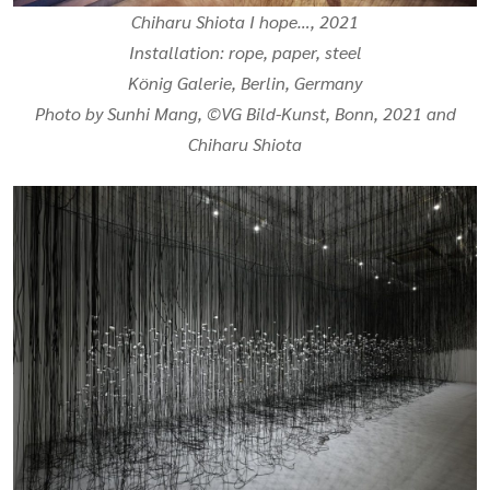
Chiharu Shiota
I hope…,
2021
Installation: rope, paper, steel
König Galerie, Berlin, Germany
Photo by Sunhi Mang, ©VG Bild-Kunst, Bonn, 2021 and
Chiharu Shiota