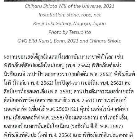
Chiharu Shiota
Will of the Universe
, 2021
Installation: stone, rope, net
Kenji Taki Gallery, Nagoya, Japan
Photo by Tetsuo Ito
©VG Bild-Kunst, Bonn, 2021 and Chiharu Shiota
ผลงานของเธอได้ถูกจัดแสดงในสถาบันนานาชาติทั่วโลก เช่น
พิพิธภัณฑ์ศิลปะสมัยใหม่เอสปู (พ.ศ. 2564) พิพิธภัณฑ์แห่ง
นิวซีแลนด์ เทปาป้า ตองกาเรวา (เวลลิงตัน พ.ศ. 2563) พิพิธภัณฑ์
โมริ (โตเกียว พ.ศ. 2562) โกรปิอุส-เบา (เบอร์ลิน พ.ศ. 2562) หอ
ศิลป์เซาท์ออสเตรเลีย (พ.ศ. 2561) สวนประติมากรรมยอร์กเชอร์ส
คัลป์เจอร์พาร์ค (สหราชอาณาจักร พ.ศ. 2561) เพาวเวอร์สเตชั่
นออฟอาร์ต (เซี่ยงไฮ้ พ.ศ. 2560) K21 คุ๊นซ์ นอร์ดไรน์-เวสต์ฟา
เลน (ดัสเซลดอร์ฟ พ.ศ. 2558) ห้องแสดงผลงาน อาร์เทอร์ เอ็ม.
แซกเลอร์ ณ สถาบันสมิธโซเนียน (วอชิงตัน ดี.ซี. พ.ศ. 2557)
พิพิธภัณฑ์ศิลปะ (โคชิ พ.ศ. 2556) และ พิพิธภัณฑ์ศิลปะแห่งชาติ