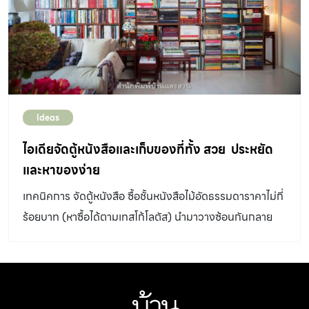
Event ร่วมกับ Design Talk by บ้านและสวน/room โดย
บริษัท เอพี ไทยแลนด์ จำกัด (มหาชน) ผู้พัฒนาที่อยู่อาศัยใน
เมืองมายาวนานกว่า 30 ปี เป็นผู้สนับสนุนหลักในงานนี้ กับ
หัวข้อ เพิ่มมูลค่า บ้าน “พัง” ให้ “ปัง” ด้วยงานดีไซน์ วันอาทิตย์
ที่ 30 […]
Ideas
ไอเดียจัดตู้หนังสือและเก็บของที่ทั้ง สวย ประหยัด
และหาของง่าย
เทคนิคการ จัดตู้หนังสือ ซื้อชั้นหนังสือไม้อัดธรรมดาราคาไม่กี่
ร้อยบาท (หาซื้อได้ตามเทสโก้โลตัส) นำมาวางซ้อนกันกลาย
เป็นเหมือนชั้นบิลท์อิน โดยวางชิด...