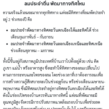
ลมประจำถิ่น พัดมาทางทิศไหน
ความจริงแล้วลมจะมาจากทุกทิศทาง แต่จะมีทิศทางที่ลมพัดประจำ
อยู่ 2 ช่วงของปี คือ
ลมประจำพัดมาทางทิศตะวันตกเฉียงใต้และทิศใต้
ช่วง
เดือนกุมภาพันธ์ – กันยายน
ลมประจำพัดมาทางทิศตะวันออกเฉียงเหนือและทิศเหนือ
ช่วงเดือนตุลาคม – มกราคม
ทั้งนี้ขึ้นอยู่กับสภาพภูมิประเทศที่บ้านเราไปตั้งอยู่ด้วย เช่น ติด
ภูเขา แม่น้ำ หรืออาคารสูง ซึ่งจะทำให้ทิศทางของลมเปลี่ยนไป
ตามการกระทบและไหลของลม โดยช่วงเวลาที่เราต้องการลมเพื่อ
การสร้างความรู้สึกสบายจะเป็นช่วงฤดูร้อน หรือช่วงเดือนเมษายน-
พฤษภาคม ซึ่งมีทิศลมประจำอยู่ทางทิศตะวันตกเฉียงใต้และทิศใต้
ดังนั้นช่องเปิดของบ้านควรหันมาทางทิศนี้ แต่ลมที่พัดมาจะมี
อุณหภูมิสูง จึงควรมีการปรับสภาพแวดล้อมรอบบ้านเพื่อช่วยลด
อุณหภูมิลง ด้วยการสร้างร่มเงา ปลูกหญ้า ต้นไม้ และมีการระเหย