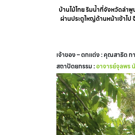
บ้านไม้ไทย ริมน้ำที่จังหวัดลำพู
ผ่านประตูใหญ่ด้านหน้าเข้าไป 
เจ้าของ – ตกแต่ง : คุณสาธิต ก
สถาปัตยกรรม :
อาจารย์จุลพร 