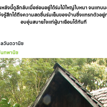
นหลังนี้ดูลึกลับเมื่อซ่อนอยู่ใต้ร่มไม้ใหญ่ใบหนา จนแทบม
จึงรู้สึกได้ถึงความสดชื่นร่มเย็นของบ้านซึ่งแทรกตัวอ
อบอุ่นสบายใจแก่ผู้มาเยือนได้ทันที
าลวันตวานิช
นันทพานิช