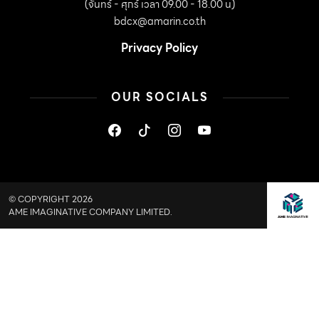
(จันทร์ - ศุกร์ เวลา 09.00 - 18.00 น)
bdcx@amarin.co.th
Privacy Policy
OUR SOCIALS
© COPYRIGHT 2026
AME IMAGINATIVE COMPANY LIMITED.