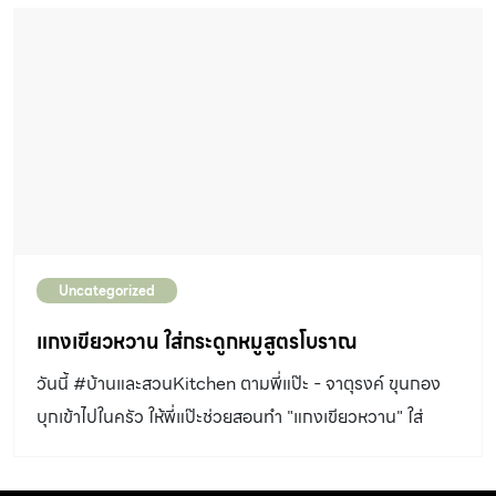
อาทิตย์ที่ 24 มีนาคม 2567 ณ ห้องประชุม MR214 – 216
ผลิตภัณฑ์ขจัดคราบบนพื้นผิวสเตนเลส (น้ำยา Cif) ป้ายไว้
ชั้น 2 ไบเทค บางนา เก็บตกเทคนิคดีๆ ในการ รีโนเวตบ้าน
บริเวณที่เกิดคราบ ทิ้งไว้ประมาณ […]
ปล่อยเช่า ให้สร้างกำไรระยะยาว ในสัมนาที่แชร์เคล็ดลับดีๆ
จากนักลงทุนด้านอสังหาริมทรัพย์ตัวจริงที่ Amarin
Academy จัดขึ้นภายใต้ Amarin Media and Event ร่วม
กับ Business Talk by Spotlight โดย บริษัท เอพี ไทย
แลนด์ จำกัด (มหาชน) ผู้พัฒนาที่อยู่อาศัยในเมืองมายาวนา
นกว่า 30 […]
Uncategorized
แกงเขียวหวาน ใส่กระดูกหมูสูตรโบราณ
วันนี้ #บ้านและสวนKitchen ตามพี่แป๊ะ - จาตุรงค์ ขุนกอง
บุกเข้าไปในครัว ให้พี่แป๊ะช่วยสอนทำ "แกงเขียวหวาน" ใส่
กระดูกหมูสูตรโบราณ