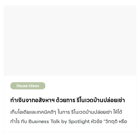
คราบ เป็นรอยขีดข่วน จากการใช้เครื่องมือและน้ำยาทำความ
สะอาดผิดประเภท โดยวันนี้จะมีเคล็ดลับ วิธีทำความสะอาดชุด
ครัวสเตนเลส เครื่องดูดควัน แบบถูกต้อง ทำตามได้ง่าย ๆ ไม่
ยุ่งยาก จาก Hooth ผู้เชี่ยวชาญด้านชุดครัว และวัสดุสเต
นเลส มาแนะนำให้ชาวบ้านและสวนทุกคนได้นำไปปรับใช้กัน
ปัญหาการวิธีทำความสะอาดชุดครัวสเตนเลส ที่แก้ได้ง่าย หาก
ดูแลได้ถูกวิธี 1. คราบน้ำ คราบตะกรัน คราบน้ำตาล บนพื้น
ผิวสเตนเลส วิธีการดูแล วิธีทำความสะอาดชุดครัวสเตนเลส
ที่ถูกต้อง : หากพบว่ามีคราบน้ำบริเวณท็อปหรือหน้าบานสเต
House Ideas
นเลส ควรเช็ดให้แห้งทันที กรณีหากเกิดคราบตะกรัน รอยด่าง
บนพื้นผิวสเตนเลส ให้ใช้ผลิตภัณฑ์ขจัดคราบบนพื้นผิวสเต
ทำเงินจากอสังหาฯ ด้วยการ รีโนเวตบ้านปล่อยเช่า
นเลส (น้ำยา Cif) ป้ายไว้บริเวณที่เกิดคราบ ทิ้งไว้ประมาณ
เก็บไอเดียและเทคนิคดีๆ ในการ รีโนเวตบ้านปล่อยเช่า ให้ได้
30 นาที แล้วเช็ดออกด้วยผ้าชุบน้ำ และเช็ดให้แห้งโดยผ้า
กำไร กับ Business Talk by Spotlight หัวข้อ “วิกฤติ หรือ
สะอาด กรณี พื้นผิวสเตนเลสเกิดคราบน้ำตาล เนื่องจากการใช้
โอกาส ลงทุนอสังหาฯ ยุคนี้ ให้มีกำไร” ซึ่งได้จัดไปเมื่อวันวัน
น้ำยาผิดประเภท สามารถทำความสะอาดได้ด้วยการใช้