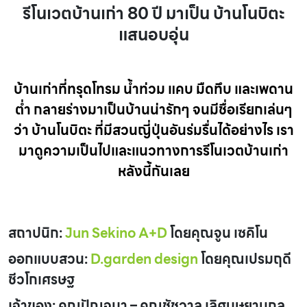
รีโนเวตบ้านเก่า 80 ปี มาเป็น บ้านโนบิตะ
แสนอบอุ่น
บ้านเก่าที่ทรุดโทรม น้ำท่วม แคบ มืดทึบ และเพดาน
ต่ำ กลายร่างมาเป็นบ้านน่ารักๆ จนมีชื่อเรียกเล่นๆ
ว่า บ้านโนบิตะ ที่มีสวนญี่ปุ่นอันร่มรื่นได้อย่างไร เรา
มาดูความเป็นไปและแนวทางการรีโนเวตบ้านเก่า
หลังนี้กันเลย
สถาปนิก:
Jun Sekino A+D
โดยคุณจูน เซคิโน
ออกแบบสวน:
D.garden design
โดยคุณเปรมฤดี
ชีวโกเศรษฐ
เจ้าของ:
คุณปัญจมา – คุณชัชวาล เลิศบุษยานุกูล