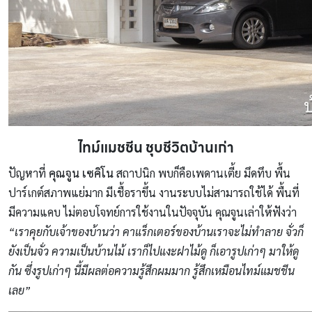
ไทม์แมชชีน ชุบชีวิตบ้านเก่า
ปัญหาที่
คุณจูน เซคิโน
สถาปนิก พบก็คือเพดานเตี้ย มึดทึบ พื้น
ปาร์เกต์สภาพแย่มาก มีเชื้อราขึ้น งานระบบไม่สามารถใช้ได้ พื้นที่
มีความแคบ ไม่ตอบโจทย์การใช้งานในปัจจุบัน คุณจูนเล่าให้ฟังว่า
“เราคุยกับเจ้าของบ้านว่า คาแร็กเตอร์ของบ้านเราจะไม่ทำลาย จั่วก็
ยังเป็นจั่ว ความเป็นบ้านไม้ เราก็ไปแงะฝาไม้ดู ก็เอารูปเก่าๆ มาให้ดู
กัน ซึ่งรูปเก่าๆ นี้มีผลต่อความรู้สึกผมมาก รู้สึกเหมือนไทม์แมชชีน
เลย”