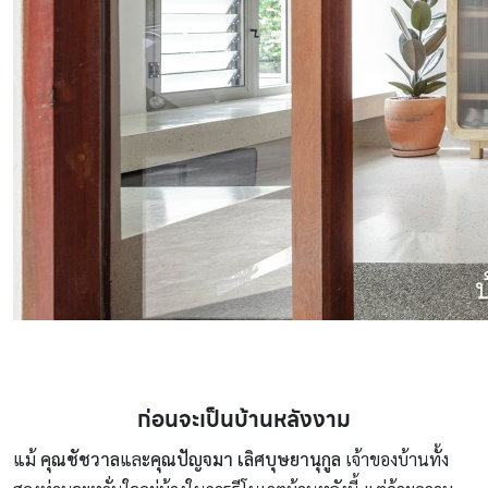
ก่อนจะเป็นบ้านหลังงาม
แม้
คุณชัชวาล
และ
คุณปัญจมา เลิศบุษยานุกูล
เจ้าของบ้านทั้ง