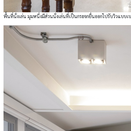
พื้นที่นั่งเล่น มุมหนึ่งมีส่วนนั่งเล่นที่เป็นกระจกยื่นออกไปรับวิวแบบ