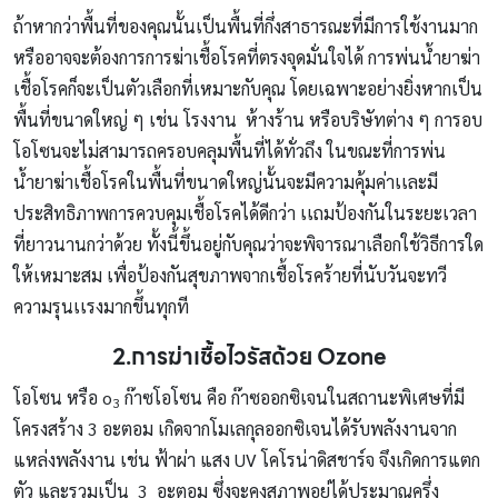
ถ้าหากว่าพื้นที่ของคุณนั้นเป็นพื้นที่กึ่งสาธารณะที่มีการใช้งานมาก
หรืออาจจะต้องการการฆ่าเชื้อโรคที่ตรงจุดมั่นใจได้ การพ่นน้ำยาฆ่า
เชื้อโรคก็จะเป็นตัวเลือกที่เหมาะกับคุณ โดยเฉพาะอย่างยิ่งหากเป็น
พื้นที่ขนาดใหญ่ ๆ เช่น โรงงาน ห้างร้าน หรือบริษัทต่าง ๆ การอบ
โอโซนจะไม่สามารถครอบคลุมพื้นที่ได้ทั่วถึง ในขณะที่การพ่น
น้ำยาฆ่าเชื้อโรคในพื้นที่ขนาดใหญ่นั้นจะมีความคุ้มค่าเเละมี
ประสิทธิภาพการควบคุมเชื้อโรคได้ดีกว่า เเถมป้องกันในระยะเวลา
ที่ยาวนานกว่าด้วย ทั้งนี้ขึ้นอยู่กับคุณว่าจะพิจารณาเลือกใช้วิธีการใด
ให้เหมาะสม เพื่อป้องกันสุขภาพจากเชื้อโรคร้ายที่นับวันจะทวี
ความรุนเเรงมากขึ้นทุกที
2.การฆ่าเชื้อไวรัสด้วย Ozone
โอโซน หรือ o
ก๊าซโอโซน คือ ก๊าซออกซิเจนในสถานะพิเศษที่มี
3
โครงสร้าง 3 อะตอม เกิดจากโมเลกุลออกซิเจนได้รับพลังงานจาก
แหล่งพลังงาน เช่น ฟ้าผ่า แสง UV โคโรน่าดิสชาร์จ จึงเกิดการแตก
ตัว และรวมเป็น 3 อะตอม ซึ่งจะคงสภาพอยู่ได้ประมาณครึ่ง