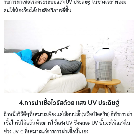
กับการฆ่าเชื้อโรคด้วยระบบแสง UV ประดิษฐ์ ในช่วงเวลาที่ไม่มี
คนใช้ห้องก็จะได้ประสิทธิภาพดีขึ้น
4.การฆ่าเชื้อไวรัสด้วย แสง UV ประดิษฐ์
อีกหนึ่งวิธีดีๆที่เหมาะเพียงแค่เสียบปลั๊ก(หรือเปิดสวิช) ก็ทำการฆ่า
เชื้อไวรัสได้แล้ว ด้วยการใช้แสง UV ซึ่งหลอด UV นั้นจะให้แสงใน
ช่วง UV-C ที่เหมาะแก่การการฆ่าเชื้อนั่นเอง