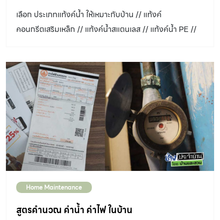
เลือก ประเภทแท้งค์น้ำ ให้เหมาะกับบ้าน // แท้งค์
คอนกรีตเสริมเหล็ก // แท้งค์น้ำสแตนเลส // แท้งค์น้ำ PE //
แท้งค์ไฟเบอร์กลาส
Home Maintenance
สูตรคำนวณ ค่าน้ำ ค่าไฟ ในบ้าน