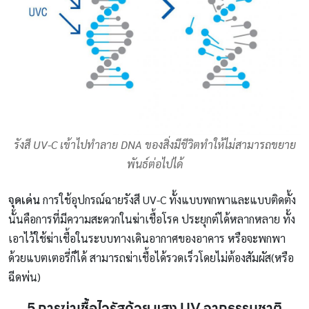
รังสี UV-C เข้าไปทำลาย DNA ของสิ่งมีชีวิตทำให้ไม่สามารถขยาย
พันธ์ต่อไปได้
จุดเด่น
การใช้อุปกรณ์ฉายรังสี UV-C ทั้งแบบพกพาและแบบติดตั้ง
นั้นคือการที่มีความสะดวกในฆ่าเชื้อโรค ประยุกต์ได้หลากหลาย ทั้ง
เอาไว้ใช้ฆ่าเชื้อในระบบทางเดินอากาศของอาคาร หรือจะพกพา
ด้วยแบตเตอรี่ก็ได้ สามารถฆ่าเชื้อได้รวดเร็วโดยไม่ต้องสัมผัส(หรือ
ฉีดพ่น)
5.การฆ่าเชื้อไวรัสด้วย แสง UV จากธรรมชาติ