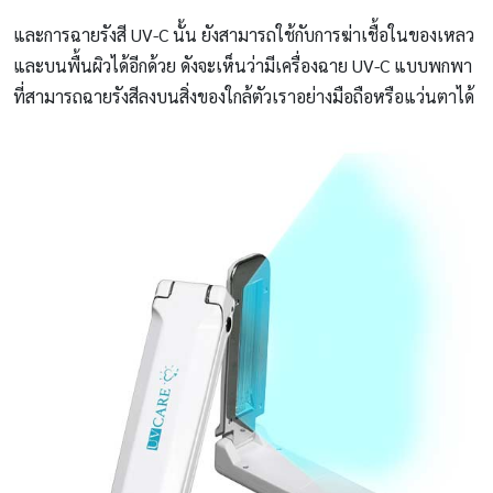
และการฉายรังสี UV-C นั้น ยังสามารถใช้กับการฆ่าเชื้อในของเหลว
และบนพื้นผิวได้อีกด้วย ดังจะเห็นว่ามีเครื่องฉาย UV-C แบบพกพา
ที่สามารถฉายรังสีลงบนสิ่งของใกล้ตัวเราอย่างมือถือหรือแว่นตาได้