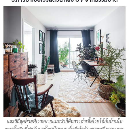
และวิธีสุดท้ายที่เราอยากแนะนำก็คือการฆ่าเชื้อโรคให้กับบ้านใน