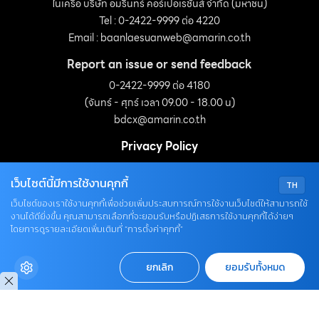
ในเครือ บริษัท อมรินทร์ คอร์เปอเรชั่นส์ จำกัด (มหาชน)
Tel : 0-2422-9999 ต่อ 4220
Email :
baanlaesuanweb@amarin.co.th
Report an issue or send feedback
0-2422-9999 ต่อ 4180
(จันทร์ - ศุกร์ เวลา 09.00 - 18.00 น)
bdcx@amarin.co.th
Privacy Policy
เว็บไซต์นี้มีการใช้งานคุกกี้
TH
OUR SOCIALS
เว็บไซต์ของเราใช้งานคุกกี้เพื่อช่วยเพิ่มประสบการณ์การใช้งานเว็บไซต์ให้สามารถใช้
งานได้ดียิ่งขึ้น คุณสามารถเลือกที่จะยอมรับหรือปฏิเสธการใช้งานคุกกี้ได้ง่ายๆ
โดยการดูรายละเอียดเพิ่มเติมที่ “การตั้งค่าคุกกี้”
ยกเลิก
ยอมรับทั้งหมด
© COPYRIGHT 2026
AME IMAGINATIVE COMPANY LIMITED.