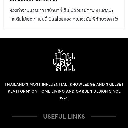
ห้องทำงานบรรยากาศบ้านๆที่เต็มไปด้วยรูปภาพ งานศิลปะ
และต้นไม้เยอะๆแบบนี้เป็นสไตล์ของ คุณเจรมัย พิทักษ์วงศ์ หัว
เรือใหญ่ของบ้านและสวน แต่ห้องนี้ก็ใช้มานาน จึงได้เวลา
รีเฟรชห้องสู้ความซึมเศร้าของสถานการณ์รอบตัว สร้าง
บรรยากาศให้สดชื่น สบายตาและสมาร์ท บ้านและสวนรีวิวจะ
พามาดูว่าคุณเจรมัยจะทำอะไร และเลือกอะไรมาแต่งห้องใหม่
บ้าง ใครอยากทำตามขอบอกว่า มี 4 ขั้นตอน และใช้เวลาแค่
วันครึ่งช่วยกันสองคนก็เสร็จแล้ว ทาสีผนัง Step 1 ซ่อมผนัง
เริ่มจากนำสิ่งของที่ติดผนังออก ทำความสะอาดพื้นผิว ขจัด
THAILAND'S MOST INFLUENTIAL 'KNOWLEDGE AND SKILLSET
เศษสิ่งสกปรกที่หลุดล่อนได้ง่าย ขูดสีที่ลอกล่อนออก กรณีพื้น
PLATFORM' ON HOME LIVING AND GARDEN DESIGN SINCE
ผิวมีสันนูน ให้สกัดหรือเจียรรอยตะเข็บส่วนเกินออก โป๊ จระเข้
1976.
วอลล์ พัตตี้ ด้วยเกรียง ทิ้งให้แห้ง ขัดกระดาษทรายให้เรียบ
โดยทิ้งให้แห้งสนิท 4 ชั่วโมง ก่อน ทาสีผนัง จระเข้ วอลล์ พัต
USEFUL LINKS
ตี้ อะคริลิกสำเร็จรูปพร้อมใช้งานได้ทันที ใช้สำหรับโป๊อุดรอย