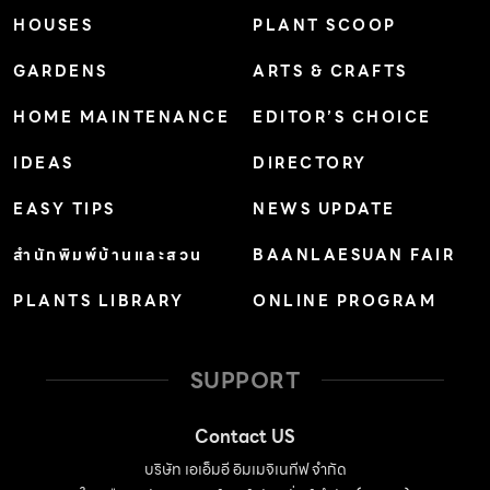
แตกร้าว รอยต่อหัวตะปู รอยตะเข็บ รูฟองอากาศ แห้งเร็ว ขัด
HOUSES
PLANT SCOOP
แต่งง่าย ไม่แตกกะเทาะ หรือหลุดล่อน ทาสีทับได้ ไม่ทำให้สีทับ
GARDENS
ARTS & CRAFTS
หน้าเหลือง ไม่มีสารระเหย ใช้ได้ทั้งงานภายในและภายนอก
สามารถใช้ได้กับหลากหลายวัสดุ […]
HOME MAINTENANCE
EDITOR’S CHOICE
IDEAS
DIRECTORY
EASY TIPS
NEWS UPDATE
สำนักพิมพ์บ้านและสวน
BAANLAESUAN FAIR
PLANTS LIBRARY
ONLINE PROGRAM
SUPPORT
Contact US
บริษัท เอเอ็มอี อิมเมจิเนทีฟ จำกัด