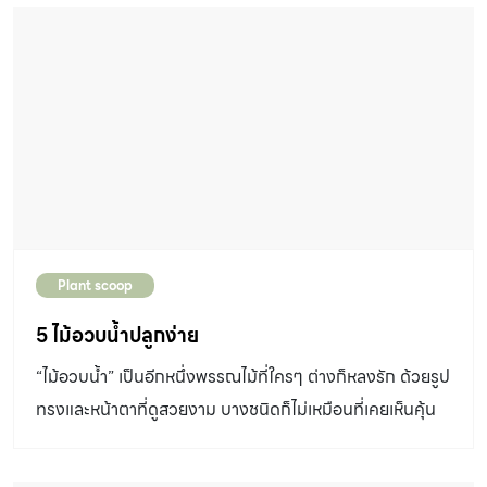
Plant scoop
5 ไม้อวบน้ำปลูกง่าย
“ไม้อวบน้ำ” เป็นอีกหนึ่งพรรณไม้ที่ใครๆ ต่างก็หลงรัก ด้วยรูป
ทรงและหน้าตาที่ดูสวยงาม บางชนิดก็ไม่เหมือนที่เคยเห็นคุ้น
ตา บางชนิดก็เป็นที่คุ้นเคยกันดี ไม้อวบน้ำจึงเป็นพืชเศรษฐกิจ
อีกชนิดหนึ่งในตอนนี้ที่ฮิตติดลมบนไปแล้ว ราคาจำหน่ายนั้น