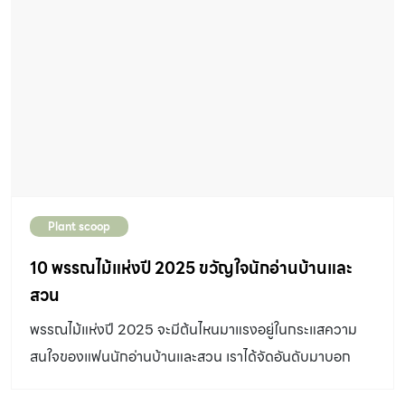
เริ่มตั้งแต่หลักร้อยไปจนถึงหลักพันเลยก็มี แต่รู้หรือไม่คะว่าไม้
อวบน้ำไม่ได้เพิ่งได้รับความนิยม ในอดีตเคยเป็นไม้สะสมของ
คนไทยมานานแล้ว บางชนิดเราแทบไม่รู้ด้วยซ้ำว่านี่คือไม้อวบ
น้ำ และปลูกเลี้ยงดูแลง่าย จะมีชนิดไหนกันบ้างตามไปดูกันเลย
1 | ชวนชม เชื่อว่าหลายคนคงคุ้นเคยกับต้นนี้เป็นอย่างดี ถือ
เป็นไม้ดอกที่เป็นไม้มงคลอีกชนิดหนึ่ง เชื่อว่าปลูกไว้หน้าบ้าน
จะมีคนชื่นชมยกย่อง ชวนชมจัดอยู่ในสกุลอดีเนียม
(Adenium) มีชื่อเรียกอีกชื่อคือ กุหลาบทะเลทราย (Desert
Plant scoop
Rose) เริ่มปลูกเลี้ยงในเมืองไทยกันตั้งแต่สมัยรัชกาลที่ 6
ปลูกเลี้ยงง่าย รูปดอกสวยงาม บางชนิดกลีบดอกเรียงซ้อน
10 พรรณไม้แห่งปี 2025 ขวัญใจนักอ่านบ้านและ
กันคล้ายกับดอกกุหลาบ ชวนชมออกดอกตลอดทั้งปี เป็นไม้
สวน
พุ่มขนาดกลางถึงขนาดใหญ่ เมื่ออายุมากลำต้นจะสร้างโขด
พรรณไม้แห่งปี 2025 จะมีต้นไหนมาแรงอยู่ในกระแสความ
และรากขนาดใหญ่เพื่อสะสมน้ำไว้ภายใน มียางในต้นและใบ
สนใจของแฟนนักอ่านบ้านและสวน เราได้จัดอันดับมาบอก
ขยายพันธุ์ด้วยการเพาะเมล็ด ปักชำ และเสียบยอด ชอบ
กล่าวกัน คลิกอ่านได้เลย
แสงแดดจัด ไม่ชอบดินแฉะ อ่านต่อ : ชวนชม 2 | คุณนายตื่น