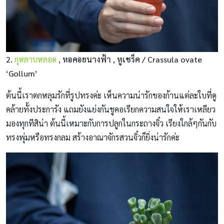
2.
กุหลาบหลอด
, หอคอยนางฟ้า , หูเชร็ค / Crassula ovate
‘Gollum’
ต้นนี้เราตกหลุมรักที่รูปทรงค่ะ เห็นความน่ารักของก้านแต่ละใบที่ดู
คล้ายทั้งประการัง แถมยังแย่งกันชูคอเรียกความสนใจให้เราเหลียว
มองทุกทีสิน่า ต้นนี้เหมาะกับการปลูกในกระถางจิ๋ว เรียงใกล้ๆกันกับ
ทรงพุ่มหรือทรงกลม สร้างอาณาจักรสวนจิ๋วก็ยิ่งน่ารักค่ะ