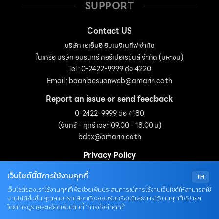
ครึ่งวันถึงตลอดวัน โตเร็ว ทนดินเค็ม ลำต้นเป็นเหง้าทอด
SUPPORT
เลื้อยใต้ผิวดิน เหมาะปลูกบังมุมอาคาร บังกำแพง ริมลำธาร
น้ำตก […]
Contact US
บริษัท เอเอ็มอี อิมเมจิเนทีฟ จำกัด
ในเครือ บริษัท อมรินทร์ คอร์เปอเรชั่นส์ จำกัด (มหาชน)
Tel : 0-2422-9999 ต่อ 4220
Email :
baanlaesuanweb@amarin.co.th
Report an issue or send feedback
0-2422-9999 ต่อ 4180
(จันทร์ - ศุกร์ เวลา 09.00 - 18.00 น)
bdcx@amarin.co.th
Privacy Policy
เว็บไซต์นี้มีการใช้งานคุกกี้
TH
OUR SOCIALS
เว็บไซต์ของเราใช้งานคุกกี้เพื่อช่วยเพิ่มประสบการณ์การใช้งานเว็บไซต์ให้สามารถใช้
งานได้ดียิ่งขึ้น คุณสามารถเลือกที่จะยอมรับหรือปฏิเสธการใช้งานคุกกี้ได้ง่ายๆ
โดยการดูรายละเอียดเพิ่มเติมที่ “การตั้งค่าคุกกี้”