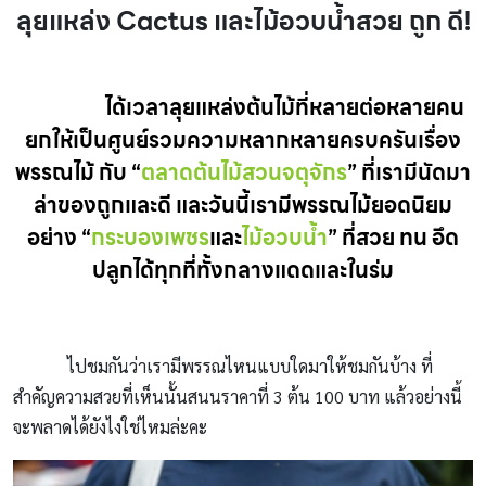
ลุยแหล่ง Cactus และไม้อวบน้ำสวย ถูก ดี!
cactus
ได้เวลาลุยแหล่งต้นไม้ที่หลายต่อหลายคน
ยกให้เป็นศูนย์รวมความหลากหลายครบครันเรื่อง
พรรณไม้ กับ “
ตลาดต้นไม้สวนจตุจักร
” ที่เรามีนัดมา
ล่าของถูกและดี และวันนี้เรามีพรรณไม้ยอดนิยม
อย่าง “
กระบองเพชร
และ
ไม้อวบน้ำ
” ที่สวย ทน อึด
ปลูกได้ทุกที่ทั้งกลางแดดและในร่ม
cactus
ไปชมกันว่าเรามีพรรณไหนแบบใดมาให้ชมกันบ้าง ที่
สำคัญความสวยที่เห็นนั้นสนนราคาที่ 3 ต้น 100 บาท แล้วอย่างนี้
จะพลาดได้ยังไงใช่ไหมล่ะคะ