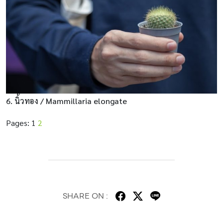
6. นิ้วทอง / Mammillaria elongate
Pages:
1
2
SHARE ON :