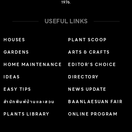
ชอบดินร่วนหรือดินเหนียวที่มีน้ำขังแฉะหรือตามริมน้ำ
1976.
แสงแดดครึ่งวันถึงตลอดวัน ขยายพันธุ์ด้วยการแยกหน่อ ทน
น้ำท่วมได้ระดับหนึ่ง หากปริมาณน้ำสูงกว่ายอดต้นก็จะตายได้
USEFUL LINKS
นิยมปลูกคลุมดินริมน้ำ รากจะช่วยยึดดินไม่ให้พังทลาย อีกทั้ง
ยังใช้ใบแต่งกลิ่นขนมหวาน และทำดอกไม้งานฝีมือ
HOUSES
PLANT SCOOP
2.พุทธรักษา ชื่อวิทยาศาสตร์: Canna spp. and hybrid
GARDENS
ARTS & CRAFTS
ต้นไม้ทนน้ำท่วมหัวอายุหลายปี ดินเหนียวที่มีอินทรียวัตถุสูง
ต้องการแสงแดดตลอดวัน ทนแล้ง ขยายพันธุ์ด้วยการแยก
HOME MAINTENANCE
EDITOR’S CHOICE
หน่อ เหมาะปลูกริมน้ำหรือพื้นที่ที่ชื้นแฉะ มีเหง้าทอดเลื้อยใต้ดิน
IDEAS
DIRECTORY
ควรหมั่นตัดแต่งหน่อเก่าหลังดอกโรยอยู่เสมอ จะได้ทรงพุ่มที่
สวยงามและออกดอกตลอดปี ควรปลูกไว้รอบบ้าน เชื่อว่าจะ
EASY TIPS
NEWS UPDATE
ช่วยป้องกันไม่ให้เกิดภยันตรายใด ๆ และยังเป็นดอกไม้ประจำ
สำนักพิมพ์บ้านและสวน
BAANLAESUAN FAIR
วันพ่อแห่งชาติ 3.ก้ามกุ้ง ชื่อ
PLANTS LIBRARY
ONLINE PROGRAM
วิทยาศาสตร์: Heliconia spp.&hybrid ไม้พุ่มขนาดกลาง
ชอบดินร่วนปนทรายระบายน้ำดีหรือดินเหนียวชุ่มชื้น แสงแดด