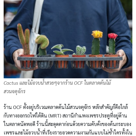
Cactus และไม้อวบน้ำสวยๆจากร้าน OCF ในตลาดต้นไม้
สวนจตุจักร
ร้าน OCF ตั้งอยู่บริเวณตลาดต้นไม้สวนจตุจักร หลักสำคัญก็คือใกล้
กับทางออกรถไฟใต้ดิน (MRT) สถานีกำแพงเพชรประตูที่อยู่ด้าน
ในตลาดนัดพอดี ร้านนี้สะดุดตาก่อนด้วยความคับคั่งของต้นกระบอง
เพชรและไม้อวบน้ำที่เรียงรายอวดความงามกันแบบไม่ซ้ำใครทั้งใน