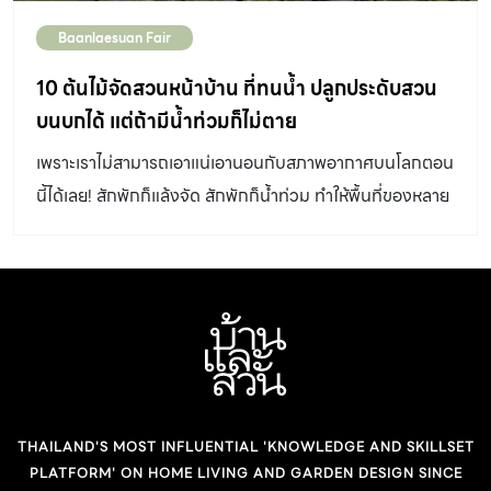
Baanlaesuan Fair
10 ต้นไม้จัดสวนหน้าบ้าน ที่ทนน้ำ ปลูกประดับสวน
บนบกได้ แต่ถ้ามีน้ำท่วมก็ไม่ตาย
เพราะเราไม่สามารถเอาแน่เอานอนกับสภาพอากาศบนโลกตอน
นี้ได้เลย! สักพักก็แล้งจัด สักพักก็น้ำท่วม ทำให้พื้นที่ของหลาย
สวนที่ไม่สามารถปรับตัวรับการเปลี่ยนแปลงได้ต้องมี ต้นไม้
จัดสวนหน้าบ้าน ตายไปหลายต้น เสียทั้งเวลาและเงินทองใน
การหาซื้อและดูแลให้กลับมาสวยใหม่ แต่ปัญหานี้จะหมดลงหาก
เราปลูก ต้นไม้จัดสวนหน้าบ้าน ที่ทนน้ำและสามารถปรับตัวให้
อยู่ทั้งบนบกและในน้ำได้ในต้นเดียว ซึ่งเรามีตัวอย่างดังต่อไปนี้
1.เตยหอม ชื่อวิทยาศาสตร์: Pandanus
amaryllifolius Roxb. ต้นไม้พุ่มล้มลุกอายุหลายปี แตกกอ
THAILAND'S MOST INFLUENTIAL 'KNOWLEDGE AND SKILLSET
เป็นพุ่ม รากขนาดใหญ่ออกตามข้อ เมื่อโตเต็มที่สูงจะมีเนื้อไม้
PLATFORM' ON HOME LIVING AND GARDEN DESIGN SINCE