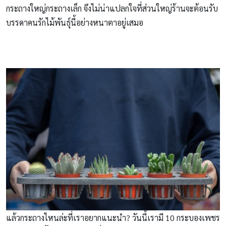
กระถางใหญ่กระถางเล็ก จึงไม่น่าแปลกใจที่ส่วนใหญ่ร้านจะต้อนรับ
บรรดาคนรักไม้พันธุ์นี้อย่างหนาตาอยู่เสมอ
แล้วกระถางไหนล่ะที่เราอยากแนะนำ? วันนี้เรามี 10 กระบองเพชร