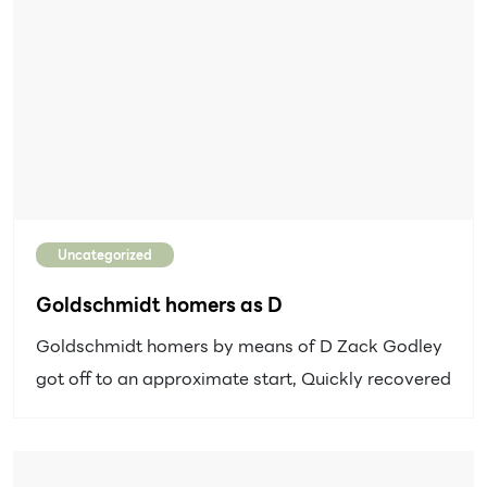
Uncategorized
Goldschmidt homers as D
Goldschmidt homers by means of D Zack Godley
got off to an approximate start, Quickly recovered
and completed a gem for the surging Arizona
Diamondbacks. Godley shook off a leadoff home
run to throw well inside eighth inning, Paul