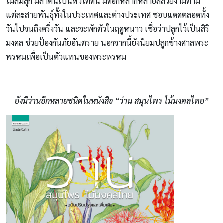
ไม้ล้มลุก มีลำต้นเป็นหัวใต้ดิน มีดอกหลากหลายสีสวยงามตาม
แต่ละสายพันธุ์ทั้งในประเทศและต่างประเทศ ชอบแดดตลอดทั้ง
วันไปจนถึงครึ่งวัน และจะพักตัวในฤดูหนาว เชื่อว่าปลูกไว้เป็นสิริ
มงคล ช่วยป้องกันภัยอันตราย นอกจากนี้ยังนิยมปลูกข้างศาลพระ
พรหมเพื่อเป็นตัวแทนของพระพรหม
ยังมีว่านอีกหลายชนิดในหนังสือ “ว่าน สมุนไพร ไม้มงคลไทย”