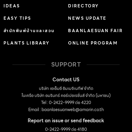
IDEAS
DIRECTORY
มองไปข้างหน้า อาคารส่วนกลางตรงกับส่วนท้องที่สื่อถึง
ความอุดมสมบูรณ์จึงเป็นฝ่ายการเงินและสำนักงาน อาคาร
EASY TIPS
NEWS UPDATE
ส่วนหลังตรงกับส่วนหางซึ่งใช้ขับเคลื่อนจึงเป็นฝ่ายการตลาด
สำนักพิมพ์บ้านและสวน
BAANLAESUAN FAIR
และฝ่ายขาย ส่วนอีกอาคารที่อยู่ด้านในสุดเป็นส่วนบริการ
PLANTS LIBRARY
ONLINE PROGRAM
สำหรับพนักงานซึ่งมีร้านอาหาร สถานที่ออกกำลังกาย รวมถึง
มีลู่วิ่งรอบโครงการที่ออกแบบด้วยมาตรฐานสากล เพื่อสร้าง
ความสุขให้พนักงานที่เสมือนคนในครอบครัว ซึ่งจะเป็นแรง
SUPPORT
ผลักดันให้เกิดประสิทธิภาพในการทำงานต่อไป “Journey
Thru Happiness” การเติบโตจะมั่นคงและยั่งยืนได้ก็ต่อเมื่อ
Contact US
มีจุดยืนที่ชัดเจนและไม่ลืมอดีตซึ่งคือประสบการณ์อันมีค่า
บริษัท เอเอ็มอี อิมเมจิเนทีฟ จำกัด
ในเครือ บริษัท อมรินทร์ คอร์เปอเรชั่นส์ จำกัด (มหาชน)
ภายในอาคารจึงมีส่วนพิพิธภัณฑ์ที่จัดในธีม “Journey Thru
Tel : 0-2422-9999 ต่อ 4220
Happiness” เล่าความเป็นมาของบริษัทโดยแบ่งเป็น […]
Email :
baanlaesuanweb@amarin.co.th
Report an issue or send feedback
0-2422-9999 ต่อ 4180