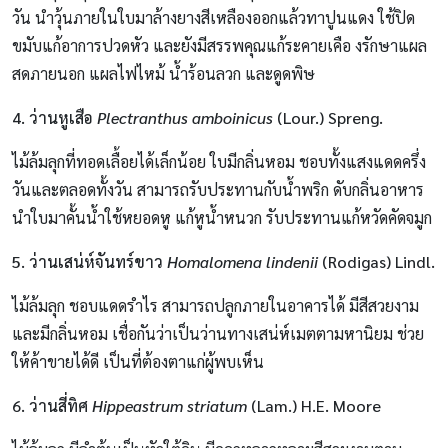
วัน นำวุ้นภายในใบมาล้างยางสีเหลืองออกแล้วทาปูนแดง ใช้ปิด
ขมับแก้อาการปวดหัว และยังมีสรรพคุณแก้ระคายเคือ งรักษาแผล
สดภายนอก แผลไฟไหม้ น้ำร้อนลวก และดูดพิษ
4. ว่านหูเสือ
Plectranthus amboinicus
(Lour.) Spreng.
ไม้ล้มลุกที่ทอดเลื้อยได้เล็กน้อย ใบมีกลิ่นหอม ชอบทั้งแสงแดดครึ่ง
วันและตลอดทั้งวัน สามารถรับประทานกับน้ำพริก ดับกลิ่นอาหาร
นำใบมาคั้นน้ำใช้หยอดหู แก้หูน้ำหนวก รับประทานแก้หวัดคัดจมูก
5. ว่านเสน่ห์จันทร์ขาว
Homalomena lindenii
(Rodigas) Lindl.
ไม้ล้มลุก ชอบแดดรำไร สามารถปลูกภายในอาคารได้ มีสีสวยงาม
และมีกลิ่นหอม เชื่อกันว่าเป็นว่านทางเสน่ห์เมตตามหานิยม ช่วย
ให้ค้าขายได้ดี เป็นที่ต้องตาแก่ผู้พบเห็น
6. ว่านสี่ทิศ
Hippeastrum striatum
(Lam.) H.E. Moore