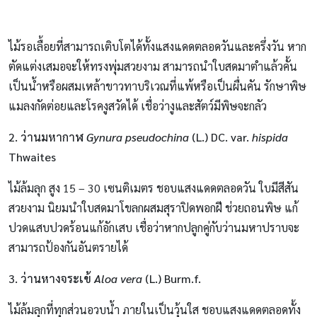
ไม้รอเลื้อยที่สามารถเติบโตได้ทั้งแสงแดดตลอดวันและครึ่งวัน หาก
ตัดแต่งเสมอจะให้ทรงพุ่มสวยงาม สามารถนำใบสดมาตำแล้วคั้น
เป็นน้ำหรือผสมเหล้าขาวทาบริเวณที่แพ้หรือเป็นผื่นคัน รักษาพิษ
แมลงกัดต่อยและโรคงูสวัดได้ เชื่อว่างูและสัตว์มีพิษจะกลัว
2. ว่านมหากาฬ
Gynura pseudochina
(L.) DC. var.
hispida
Thwaites
ไม้ล้มลุก สูง 15 – 30 เซนติเมตร ชอบแสงแดดตลอดวัน ใบมีสีสัน
สวยงาม นิยมนำใบสดมาโขลกผสมสุราปิดพอกฝี ช่วยถอนพิษ แก้
ปวดแสบปวดร้อนแก้อักเสบ เชื่อว่าหากปลูกคู่กับว่านมหาปราบจะ
สามารถป้องกันอันตรายได้
3. ว่านหางจระเข้
Aloa vera
(L.) Burm.f.
ไม้ล้มลุกที่ทุกส่วนอวบน้ำ ภายในเป็นวุ้นใส ชอบแสงแดดตลอดทั้ง