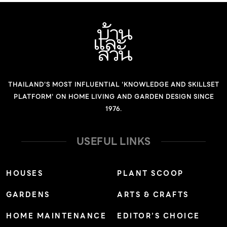
สื่อสารภาพลักษณ์ด้วยฟาซาดแผ่นอะลูมิเนียมโอบล้อมอาคาร
เป็นทรงหัวและตัวจระเข้แบบกราฟิก ซึ่งจระเข้เป็นสัญลักษณ์
สื่อถึงความแข็งแรง ไม่ย่อท้อ อายุยืน การปรับตัวได้ดี และมี
ความรักครอบครัว บริษัทจึงนำมาเป็นตัวแทนของความ
เหนียวแน่นและทนทานซึ่งสอดคล้องกับองค์กรและผลิตภัณฑ์
THAILAND'S MOST INFLUENTIAL 'KNOWLEDGE AND SKILLSET
และออกแบบโดยคำนึงถึงความสุขในการทำงานของพนักงาน
PLATFORM' ON HOME LIVING AND GARDEN DESIGN SINCE
เป็นสำคัญ ดีไซน์เพื่อความเป็นหนึ่ง กว่า 28 ปีตั้งแต่ก่อตั้ง
1976.
บริษัท มีการขยับขยายออฟฟิศถึง 4 ครั้ง ตามการเติบโตที่
รวดเร็ว จนปัจจุบันได้เปิดออฟฟิศหลังใหม่ในย่าน
USEFUL LINKS
กรุงเทพกรีฑา เพื่อรวมทุกฝ่ายให้มาทำงานประสานเป็นหนึ่ง
เดียวกัน ซึ่งประกอบด้วยอาคาร 4 หลัง โดย 3 อาคารแรกเป็น
HOUSES
PLANT SCOOP
สำนักงานที่ออกแบบให้เชื่อมต่อกัน และโอบล้อมให้ดูเป็นอาคาร
GARDENS
ARTS & CRAFTS
เดียวกันด้วยฟาซาดแผ่นอะลูมิเนียมที่เปลี่ยนสีได้ตามการหักเห
แสง ออกแบบเป็นทรงจระเข้ตวัดหาง โดยเปรียบอาคารด้าน
HOME MAINTENANCE
EDITOR’S CHOICE
หน้าซึ่งอยู่ในตำแหน่งหัวจระเข้ให้เป็นโซนผู้บริหารที่ใช้วิสัยทัศน์