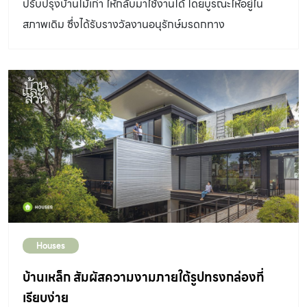
ปรับปรุงบ้านไม้เก่า ให้กลับมาใช้งานได้ โดยบูรณะให้อยู่ใน
สภาพเดิม ซึ่งได้รับรางวัลงานอนุรักษ์มรดกทาง
สถาปัตยกรรมและชุมชน ในระดับดี ประจำปี 2565 จาก
สมาคมสถาปนิกสยามฯ บ้านบานเย็นเป็นหมู่เรือนไม้ที่คาดว่า
สร้างขึ้นในช่วงปลายสมัยรัชกาลที่ 5 ถึงต้นรัชกาลที่ 7 ซึ่งยก
ย้ายตัวเรือนมาจากถนนราชดำเนิน (บริเวณหน้ากองสลาก
เก่า) เนื่องจากในสมัยรัชกาลที่ 5 มีการเวนคืนที่ดินเพื่อ
ตัดถนนราชดำเนิน และพระราชทานที่ดินแถวนี้ให้ย้ายมาอยู่
แทน ในบริเวณบ้านปัจจุบันมีอาคาร 3 หลัง ประกอบด้วยเรือน
พระยาหิรัญยุทธกิจ เรือนขุนวิเศษสากล และเรือนเพ็งศรีทอง
(เรียงตามลำดับการสร้างก่อนและหลัง) ตั้งอยู่บริเวณถนน
กรุงเกษม ย่านบางขุนพรหม กรุงเทพฯ โดยพบหลักฐานการ
Houses
ซื้อขายของเรือนเพ็งศรีทองในปี พ.ศ. 2471 ซึ่งซื้อเรือนแล้ว
ยกมาสร้างในที่ดินนี้เป็นหลังท้ายสุด มีอายุถึง 95 ปีแล้ว จึง
บ้านเหล็ก สัมผัสความงามภายใต้รูปทรงกล่องที่
สันนิษฐานได้ว่าเรือนอีกสองหลังที่สร้างขึ้นก่อนหลายปีมีอายุ
เรียบง่าย