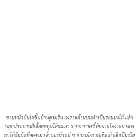
ชานหน้าบันไดขึ้นบ้านดูร่มรื่น เพราะด้านบนทำเป็นระแนงไม้ แล้ว
ปลูกม่านบาหลีเลื้อยคลุมให้ร่มเงา รากอากาศที่ห้อยระโยงระยางลง
มาให้สัมผัสที่งดงาม เจ้าของบ้านนำรากมามัดรวมกันแล้วถักเป็นเปีย