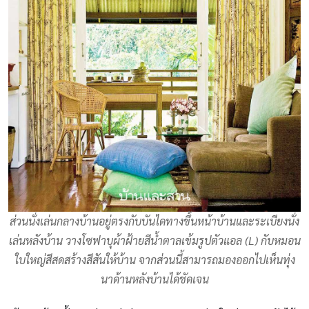
ส่วนนั่งเล่นกลางบ้านอยู่ตรงกับบันไดทางขึ้นหน้าบ้านและระเบียงนั่ง
เล่นหลังบ้าน วางโซฟาบุผ้าฝ้ายสีน้ำตาลเข้มรูปตัวแอล (L) กับหมอน
ใบใหญ่สีสดสร้างสีสันให้บ้าน จากส่วนนี้สามารถมองออกไปเห็นทุ่ง
นาด้านหลังบ้านได้ชัดเจน