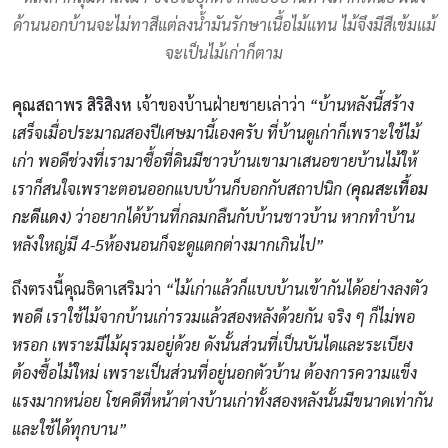
ด้านนอกบ้านจะไม่ทาสีแต่ลงน้ำมันรักษาเนื้อไม้แทน ไม้จึงมีสีเข้มแม้
จะเป็นไม้เก่าก็ตาม
คุณสถาพร สิริสิงห
เจ้าของบ้านฝ่ายชายเล่าว่า
“บ้านหลังนี้สร้าง
เสร็จเมื่อประมาณสองปีเศษมานี้เองครับ ที่บ้านดูเก่าก็เพราะใช้ไม้
เก่า พอดีช่วงที่เรามาซื้อที่ดินมีชาวบ้านเขามาเสนอขายบ้านไม้ให้
เราก็สนใจเพราะตอนออกแบบบ้านก็บอกกับสถาปนิก (
คุณสะเทื้อม
กะดีแดง
) ว่าอยากได้บ้านที่กลมกลืนกับบ้านชาวบ้าน หากทำบ้าน
หลังใหญ่มี 4-5ห้องนอนก็จะดูแตกต่างมากเกินไป”
ถึงตรงนี้คุณธิดาเสริมว่า
“ไม้เก่าแล้วก็แบบบ้านเข้ากันได้อย่างลงตัว
พอดี เราใช้ไม้จากบ้านเก่ารวมแล้วสองหลังด้วยกัน จริง ๆ ก็ไม่พอ
หรอก เพราะมีไม้ผุรวมอยู่ด้วย ดังนั้นส่วนที่เป็นบันไดและระเบียง
ต้องซื้อไม้ใหม่ เพราะเป็นส่วนที่อยู่นอกตัวบ้าน ต้องการความแข็ง
แรงมากหน่อย โชคดีที่หน้าต่างบ้านเก่าทั้งสองหลังนั้นมีขนาดเท่ากัน
และใช้ได้ทุกบาน”