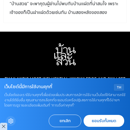
“บ้านสวย” จะพาคุณผู้อ่านไปพบกับบ้านแฝดที่น่าสนใจ เพราะ
ความตั้งใจที่จะสร้างบ้านนี้ไปพูดคุยและให้ คุณด้วง-ดวงฤทธิ์
เจ้าของก็เป็นฝาแฝดด้วยเช่นกัน บ้านสองหลังของสอง
บุนนาค เป็นผู้ออกแบบ สถาปัตยกรรมรูปทรงเรขาคณิตทรง
ครอบครัว คุณปิ๊ก ชุติมา บุญนำกิจสวัสดิ์ และคุณปี้น ชุติมน
กล่องหลังนี้มีลูกเล่นแฝงอยู่มากมายให้ชวนติดตาม เริ่มจาก
ศิริวิทยรัตน์
การวางผังอาคารเป็นตัวแอล (L) ล้อมคอร์ตที่มีสระว่ายน้ำ
แนวยาว และต้นพญาสัตบรรณยืนต้นสูงให้ร่มเงาแก่ตัวอาคาร
ฐานของอาคารยกสูงจากพื้น 1 เมตร เพื่อการถ่ายเทอากาศ
ลดความชื้นเข้าสู่อาคารและช่วยซ่อนงานท่องานระบบต่างๆได้
อีกด้วย บ้านแบ่งเป็นสองส่วนหลัก คือ […]
THAILAND'S MOST INFLUENTIAL 'KNOWLEDGE AND SKILLSET
เว็บไซต์นี้มีการใช้งานคุกกี้
PLATFORM' ON HOME LIVING AND GARDEN DESIGN SINCE
TH
1976.
เว็บไซต์ของเราใช้งานคุกกี้เพื่อช่วยเพิ่มประสบการณ์การใช้งานเว็บไซต์ให้สามารถใช้
งานได้ดียิ่งขึ้น คุณสามารถเลือกที่จะยอมรับหรือปฏิเสธการใช้งานคุกกี้ได้ง่ายๆ
โดยการดูรายละเอียดเพิ่มเติมที่ “การตั้งค่าคุกกี้”
USEFUL LINKS
ยกเลิก
ยอมรับทั้งหมด
HOUSES
PLANT SCOOP