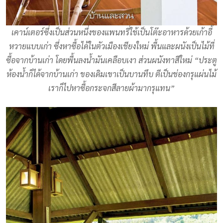
เคาน์เตอร์ซึ่งเป็นส่วนหนึ่งของแพนทรี่ใช้เป็นโต๊ะอาหารด้วยเก้าอี้
หวายแบบเก่า ซึ่งหาซื้อได้ในตัวเมืองเชียงใหม่ พื้นและผนังเป็นไม้ที่
ซื้อจากบ้านเก่า โดยพื้นลงน้ำมันเคลือบเงา ส่วนผนังทาสีใหม่ “ประตู
ห้องน้ำก็ได้จากบ้านเก่า ของเดิมเขาเป็นบานทึบ ตีเป็นช่องกรุแผ่นไม้
เราก็ไปหาซื้อกระจกสีลายผ้ามากรุแทน”