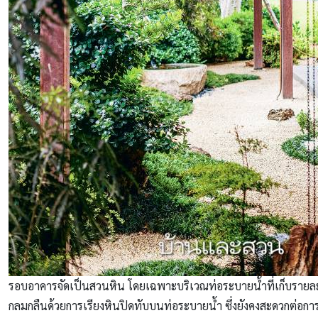
รอบอาคารจัดเป็นสวนหิน โดยเฉพาะบริเวณท่อระบายน้ำที่เก็บรายละเ
กลมกลืนด้วยการเรียงหินปิดทับบนท่อระบายน้ำ ซึ่งยังคงสะดวกต่อก