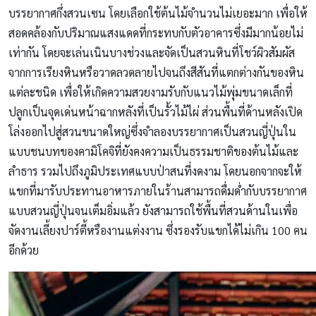
บรรยากาศกึ่งสวนเซน โดยเลือกใช้ต้นไม้จำนวนไม่เยอะมาก เพื่อให้
สอดคล้องกับปริมาณแสงแดดที่กระทบกับตัวอาคารซึ่งมีมากน้อยไม่
เท่ากัน โดยจะเล่นเนินบางช่วงและจัดเป็นสวนหินที่โชว์ผิวสัมผัส
จากการเรียงหินหรือวาดลวดลายไปจนถึงสีสันที่แตกต่างกันของหิน
แต่ละชนิด เพื่อให้เกิดความสวยงามรับกับแนวไม้พุ่มขนาดเล็กที่
ปลูกเป็นจุดเด่นหน้าฉากหลังที่เป็นรั้วไม้ไผ่ ส่วนพื้นที่ด้านหลังเปิด
โล่งออกไปสู่สวนขนาดใหญ่ซึ่งจำลองบรรยากาศเป็นสวนญี่ปุ่นใน
แบบชนบทของคามิโคจิที่ยังคงความเป็นธรรมชาติของต้นไม้และ
ลำธาร รวมไปถึงภูมิประเทศแบบป่าสนที่งดงาม โดยนอกจากจะให้
แขกที่มารับประทานอาหารภายในร้านสามารถดื่มด่ำกับบรรยากาศ
แบบสวนญี่ปุ่นจนเต็มอิ่มแล้ว ยังสามารถใช้พื้นที่สวนด้านในเพื่อ
จัดงานเลี้ยงปาร์ตี้หรืองานแต่งงาน ซึ่งรองรับแขกได้ไม่เกิน 100 คน
อีกด้วย