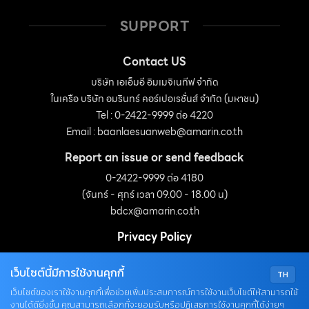
ว่าการจัดการสวนหรือสร้างความสวยงามภายในสวนจำเป็น
SUPPORT
ต้องใช้พลังงาน ไม่ว่าจะเป็นการรดน้ำต้นไม้ ใช้เครื่องตัดหญ้า
น้ำพุ หรือน้ำตก แม้แต่แสงสว่างในยามค่ำคืน เราสามารถ
Contact US
เปลี่ยนการใช้พลังงานจากกระแสไฟฟ้าภายในบ้านมาเป็น
บริษัท เอเอ็มอี อิมเมจิเนทีฟ จำกัด
พลังงานสะอาดที่ใช้แล้วไม่หมดไปอย่างพลังงานแสงอาทิตย์
ในเครือ บริษัท อมรินทร์ คอร์เปอเรชั่นส์ จำกัด (มหาชน)
โดยใช้แผงโซลาร์เซลล์เชื่อมกับอุปกรณ์อิเล็กทรอนิกส์ภายใน
Tel : 0-2422-9999 ต่อ 4220
สวน […]
Email :
baanlaesuanweb@amarin.co.th
Report an issue or send feedback
0-2422-9999 ต่อ 4180
(จันทร์ - ศุกร์ เวลา 09.00 - 18.00 น)
bdcx@amarin.co.th
Privacy Policy
เว็บไซต์นี้มีการใช้งานคุกกี้
TH
OUR SOCIALS
เว็บไซต์ของเราใช้งานคุกกี้เพื่อช่วยเพิ่มประสบการณ์การใช้งานเว็บไซต์ให้สามารถใช้
งานได้ดียิ่งขึ้น คุณสามารถเลือกที่จะยอมรับหรือปฏิเสธการใช้งานคุกกี้ได้ง่ายๆ