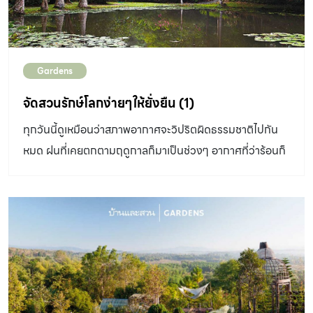
Gardens
จัดสวนรักษ์โลกง่ายๆให้ยั่งยืน (1)
ทุกวันนี้ดูเหมือนว่าสภาพอากาศจะวิปริตผิดธรรมชาติไปกัน
หมด ฝนที่เคยตกตามฤดูกาลก็มาเป็นช่วงๆ อากาศที่ว่าร้อนก็
กลับร้อนขึ้นจนอยู่กลางแจ้งแทบไม่ได้ คงปฏิเสธไม่ได้ว่า
ตัวการของปัญหาเหล่านี้เป็นผลมาจากฝีมือของมนุษย์ทั้งสิ้น
ทางบ้านและสวนจึงขอหยิบยกรูปแบบการ จัดสวนรักษ์โลก
และยั่งยืน ซึ่งกำลังเป็นกระแสที่นิยมไปทั่วโลก มาแนะนำกัน
นอกจากเป็นการช่วยรักษาสิ่งแวดล้อมแล้ว การดูแลรักษาก็
ยังง่ายกว่าสวนรูปแบบอื่นด้วยครับ เข้าใจพื้นที่ก่อนจัดสวน
อันที่จริงการจัดสวนโดยทั่วไปก็ควรตรวจสอบและทำความ