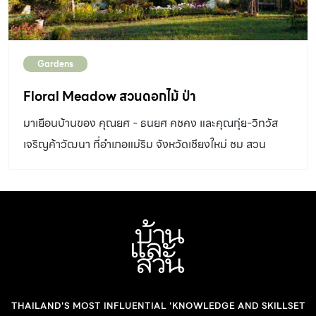
เข้าใจสภาพพื้นที่ให้ดีก่อนการออกแบบพื้นดินเป็นปัจจัยแรกที่
ควรคำนึง เพราะทั้งพรรณไม้และงานฮาร์ดสเคปก็ล้วนต้อง
ปลูกต้องสร้างอยู่เหนือหรือฝังไปกับพื้นดินแทบทั้งสิ้น ในแต่ละ
Gardens
พื้นที่จะมีคุณสมบัติหรือลักษณะของพื้นดินแตกต่างกันไป
หากเป็นไปได้ควรเก็บรักษาลักษณะของพื้นดินเดิมให้มากที่สุด
Floral Meadow สวนดอกไม้ ป่า
ไม่ว่าจะเป็นผิวหน้าดิน ความชันเดิม หรือแม้แต่ก้อนหินในพื้นที่
มาเยือนบ้านของ คุณยศ - ธนยศ คชคง และคุณกุ่ย-วิทวัส
นอกจากเป็นการรักษาหน้าดินที่อุดมไปด้วยแร่ธาตุแล้ว ยัง
เจริญค้าวัฒนา ที่อำเภอแม่ริม จังหวัดเชียงใหม่ ชม สวน
ช่วยรักษาสิ่งมีชีวิตและระบบนิเวศเดิมเอาไว้ด้วย ทั้งยังลด
ดอกไม้ บนดอยซึ่งอยู่เหนือบ้านของทั้งสองท่านขึ้นไป
ปัญหาที่จะเกิดตามมาจากพื้นที่โดยรอบ และลดค่าใช้จ่ายใน
การจัดสวนลงได้ บางกรณีคุณสมบัติเดิมของพื้นที่ยังกลาย
เป็นโจทย์ให้เกิดแนวคิดในการออกแบบที่ดีได้อีกด้วย สวย
ด้วยต้นไม้พื้นถิ่น การจัดสวนตามกระแสในปัจจุบันมักเลือก
ตัดต้นไม้เดิมในพื้นที่แล้วไปหาซื้อต้นไม้ใหม่ที่มีขายตามท้อง
ตลาดมาปลูก คงเป็นการดีกว่าหากจะเลือกประยุกต์ต้นไม้เดิม
ให้เข้ากับงานจัดสวนของเรา เพราะต้นไม้ในพื้นที่โดยเฉพาะไม้
THAILAND'S MOST INFLUENTIAL 'KNOWLEDGE AND SKILLSET