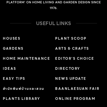
ยืนต้นมีระบบรากยึดเกาะกับพื้นดินได้ดีกว่าต้นไม้ที่ขุดล้อมมา
PLATFORM' ON HOME LIVING AND GARDEN DESIGN SINCE
1976.
ปลูก รวมถึงนำไม้พื้นถิ่นที่พบเห็นได้รอบพื้นที่บริเวณนั้นมาใช้
ประดับสวนนอกจากไม่ต้องซื้อต้นไม้ใหม่แล้ว การดูแลรักษา
USEFUL LINKS
พืชพรรณเหล่านี้ยังง่ายกว่ามาก อย่าลืมเก็บน้ำไว้ใช้ น้ำเป็น
ปัจจัยสำคัญในการจัดสวนหรือปลูกต้นไม้ แม้ว่าปัจจุบันเรา
อาจใช้น้ำประปารดน้ำต้นไม้ได้ แต่ส่วนใหญ่มักมีค่าความเป็นก
HOUSES
PLANT SCOOP
รดสูง จึงไม่เหมาะกับต้นไม้บางชนิดผิดกับน้ำในธรรมชาติ หาก
GARDENS
ARTS & CRAFTS
มีพื้นที่ที่สามารถทำบ่อน้ำธรรมชาติได้ก็เป็นทางเลือกที่ดี
HOME MAINTENANCE
EDITOR’S CHOICE
เพราะดึงน้ำในบ่อมารดน้ำต้นไม้ได้ทันที นอกจากนี้ยังเป็น
แหล่งที่อยู่อาศัยของสิ่งมีชีวิตมากมาย ทำให้สวนดูสวยงามยิ่ง
IDEAS
DIRECTORY
ขึ้นด้วย และหากขุดเป็นบ่อน้ำดินแล้ว เรายังใช้ดินเลนที่อยู่ใต้
EASY TIPS
NEWS UPDATE
น้ำมาใส่ต้นไม้ช่วยเพิ่มแร่ธาตุในดินได้ รอบๆบ่อก็ปลูกไม้น้ำ
สร้างความหลากหลายให้พืชพรรณในสวน ทั้งนี้จุดที่จะขุดบ่อ
สำนักพิมพ์บ้านและสวน
BAANLAESUAN FAIR
ควรอยู่ในบริเวณที่ต่ำสุดของที่ดินเพื่อสามารถรับน้ำฝนที่ไหล
PLANTS LIBRARY
ONLINE PROGRAM
ไปบนหน้าดินลงสู่บ่อได้เต็มที่ เลือกพลังงานทดแทน แน่นอน