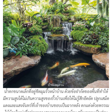
น้ำตกขนาดเล็กที่อยู่ชิดมุมรั้วหน้าบ้าน ด้วยข้อจำกัดของพื้นที่ทำให้
มีความสูงได้ไม่เกินความสูงของรั้วบ้านเพื่อให้ไม่รู้สึกอึดอัด ปลูกเสม็ด
แดงและแสงจันทร์ที่เจ้าของบ้านชอบเป็นฉากหลัง ตกแต่งด้วยพรรณ