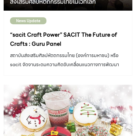
News Update
“sacit Craft Power” SACIT The Future of
Crafts : Guru Panel
สถาบันส่งเสริมศิลปหัตถกรรมไทย (องค์การมหาชน) หรือ
sacit จัดงานระดมความคิดขับเคลื่อนแนวทางการพัฒนา
สินค้าศิลปหัตถกรรมไทย เพื่อให้ตรงกับความต้องการของ
ตลาดโลก สร้างสรรค์งานศิลปหัตถกรรมไทย ให้เผยแพร่ไปใน
ระดับสากล และเกิดการเติบโตอย่างยั่งยืน โดยเชิญผู้ทรง
คุณวุฒิจากหลายแวดวงผู้เชี่ยวชาญด้านศิลปหัตถกรรมไทย
มาร่วมประชุมเสวนา “sacit Craft Power” SACIT The
Future of Crafts : Guru Panel เมื่อวันที่ 8 พฤษภาคม ที่
ผ่านมา ณ โรงแรม อีสติน แกรนด์ กรุงเทพ การประชุมเสวนา