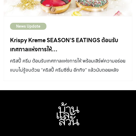
ในครั้งนี้ sacit เชิญผู้เชี่ยวชาญด้านศิลปหัตถกรรมไทย 9
ท่าน มาแสดงความ คิดเห็น ใน 3 ด้าน คือ Unseen Craft,
Thainess และ Craft Power ได้แก่ ศาสตราจารย์เกียรติคุณ
News Update
วิบูลย์ ลี้สุวรรณ ราชบัณฑิต ประเภทวิชาวิจิตรศิลป์ สาขาวิชา
จิตรกรรมราชบัณฑิตยสภา / […]
Krispy Kreme SEASON’S EATINGS ต้อนรับ
เทศกาลแห่งการให้…
คริสปี้ ครีม ต้อนรับเทศกาลแห่งการให้ พร้อมเสิร์ฟความอร่อย
แบบไม่รู้จบด้วย “คริสปี้ ครีมซีซั่น อีททิง” แล้วนับถอยหลัง
ก้าวสู่ศักราชใหม่ไปพร้อมกัน