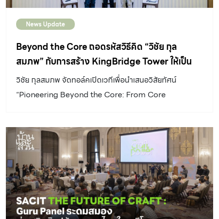
News Update
Beyond the Core ถอดรหัสวิธีคิด “วิชัย กุล
สมภพ” กับการสร้าง KingBridge Tower ให้เป็น
สินทรัพย์เชิงกลยุทธ์แห่งอนาคต
วิชัย กุลสมภพ จัดทอล์คเปิดเวทีเพื่อนำเสนอวิสัยทัศน์
“Pioneering Beyond the Core: From Core
Businesses to a 200+ Company Ecosystem”ณ
อาคาร KingBridge Tower