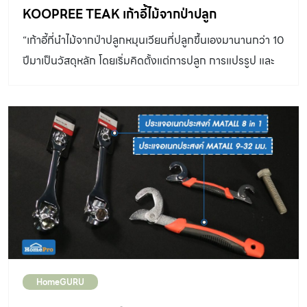
KOOPREE TEAK เก้าอี้ไม้จากป่าปลูก
“เก้าอี้ที่นำไม้จากป่าปลูกหมุนเวียนที่ปลูกขึ้นเองมานานกว่า 10
ปีมาเป็นวัสดุหลัก โดยเริ่มคิดตั้งแต่การปลูก การแปรรูป และ
ขายอย่างยั่งยืน ปรับสัดส่วนงานให้เหมาะกับไม้ป่าปลูก มีน้ำ
หนักเบา ทนทานทั้งการใช้งาน indoor และ outdoor”
สมัชชา วิราพร รองบรรณาธิการอำนวยการบ้านและสวน คุณ
คิดว่าใครจะบ้า ปลูกต้นไม้แล้วรออีก 10 ปีเพื่อเอามาทำ
เฟอร์นิเจอร์ที่ออกแบบเองไหม กูปรี ทีก (KOOPREE TEAK)
คือเก้าอี้ของแบรนด์ เจิด ดีไซน์ แกลลอรี่ ที่นำไม้จากป่าปลูก
หมุนเวียนที่เขาปลูกขึ้นเองมานานกว่า 10 ปี มาเป็นวัสดุหลักใน
การสร้างสรรค์ชิ้นงาน โดยเริ่มคิดตั้งแต่การปลูก การแปรรูป
และขายอย่างยั่งยืน เก้าอี้ตัวนี้เป็นงานไม้ที่เรียบง่ายที่ดีไซน์ข้อ
ต่อเหล็กให้เป็นตัวกลางรัดชิ้นเฟอร์นิเจอร์ให้แข็งแรงแทนนการ
HomeGURU
เข้าไม้ที่ซับซ้อนในงานเฟอร์นิเจอร์ ช่วยให้ประหยัดแรงงาน