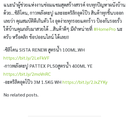
แนะนำผู้ช่วยแห่งงานซ่อมแซมสุดสร้างสรรค์ จบทุกปัญหาผนังบ้าน
ด้วย…ซิลิโคน, กาวพลังตะปู และอะคริลิกอุดโป๊ว สินค้าทุกชิ้นบออก
เลยว่า คุณสมบัติดีเกินตัว ใง อุดง่ายทุกรอยแตกร้าว ป้องกันรอยรั่ว
ให้บ้านคุณกลับมาสวยได้ …สินค้าดีๆ มีจำหน่ายที่
#HomePro
นะ
ครับ หรือคลิก ช้อปออนไลน์ ได้เลย!!
-ซิลิโคน SISTA RENEW สูตรน้ำ 100ML.WH
https://bit.ly/2LeFkVF
-กาวพลังตะปู PATTEX PL50สูตรน้ำ 400ML YE
https://bit.ly/2moVnRC
-อะคริลิคอุดโป๊ว 3M 1.5KG WH
https://bit.ly/2JxZYKy
No related posts.