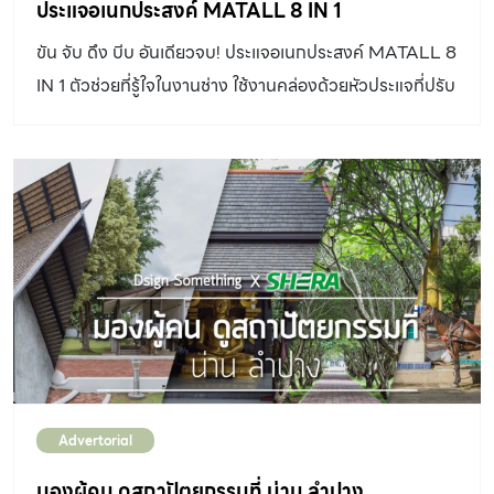
สะดวกต่อการขนส่งและลดการสูญเสียวัสดุเกินจำเป็น เมื่อ
ประแจอเนกประสงค์ MATALL 8 IN 1
ต้นไม้ที่แบรนด์ปลูกเติบโตเพียงพอจะนำมาผลิตเฟอร์นิเจอร์
ขัน จับ ดึง บีบ อันเดียวจบ! ประแจอเนกประสงค์ MATALL 8
จึงปรับสัดส่วนชิ้นงานใหม่ให้พอเหมาะพอดีกับไม้ที่ได้ ทำให้มี
IN 1 ตัวช่วยที่รู้ใจในงานช่าง ใช้งานคล่องด้วยหัวประแจที่ปรับ
น้ำหนักเบาลงกว่าเดิม แต่ยังคงใช้งาน indoor และ outdoor
ได้หลายขนาด จะน็อตใหญ่ น็อตเล็ก ก็เอาอยู่ ใช้งานง่ายเหมาะ
ได้อย่างทนทานเช่นเดิม เฟอร์นิเจอร์ของ เจิด ดีไซน์ แกลลอรี
กับพื้นที่เข้าถึงยาก สินค้ามีจำหน่ายแล้วที่ HomePro ดูราย
จึงเกิดจากกระบวนการผลิต ที่ยิ่งทำ ก็ยิ่งมีป่าเพิ่มขึ้น ดูข้อมูล
ละเอียดเพิ่มเติมตาม link ด้านล่างเลยคร้าบ – ประแจ
เพิ่มเติมของ กูปรี ทีก […]
อเนกประสงค์ MATALL 8 in 1 คลิก
https://bit.ly/2MLje9B – ประแจอเนกประสงค์ MATALL
9-32 มม. คลิก https://bit.ly/2Nn8miX No related
posts.
Advertorial
มองผู้คน ดูสถาปัตยกรรมที่ น่าน ลำปาง