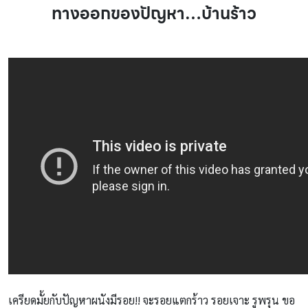
ทางออกของปัญหา…บ้านร้าว
เครียดมั้ยกับปัญหาผนังมีรอย!! จะรอยแตกร้าว รอยเจาะ รูพรุน ขอ