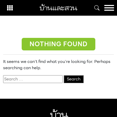
Skip
to
content
NOTHING FOUND
It seems we can’t find what you’re looking for. Perhaps
searching can help.
Search
for: