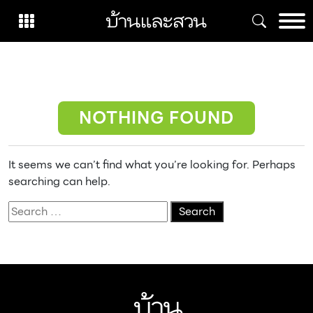
Skip
to
content
NOTHING FOUND
It seems we can’t find what you’re looking for. Perhaps
searching can help.
Search
for: