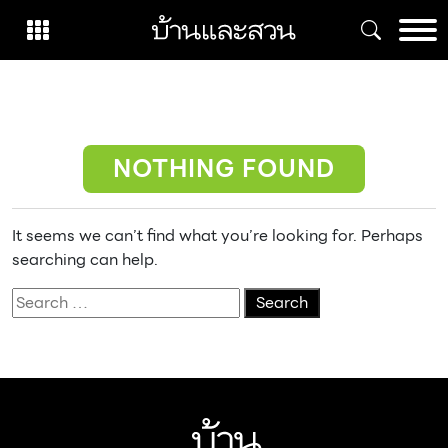
Skip
to
content
NOTHING FOUND
It seems we can’t find what you’re looking for. Perhaps
searching can help.
Search
for: