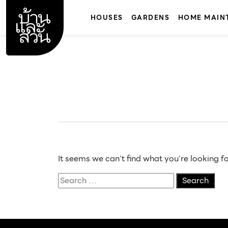
Skip
to
HOUSES
GARDENS
HOME MAIN
content
It seems we can’t find what you’re looking f
Search
for: