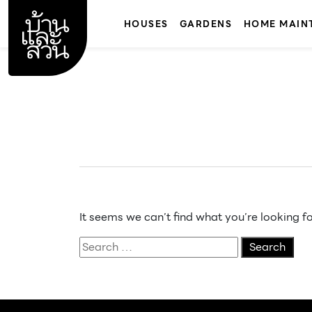
Skip
to
HOUSES
GARDENS
HOME MAIN
content
It seems we can’t find what you’re looking f
Search
for: