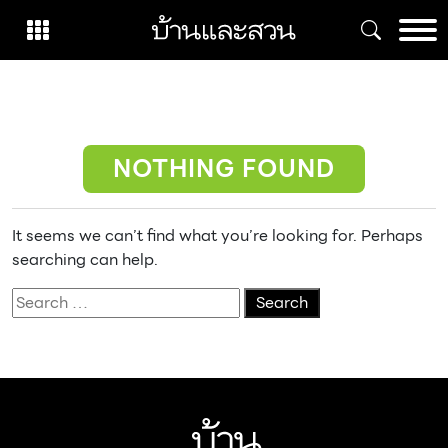
Skip
to
content
NOTHING FOUND
It seems we can’t find what you’re looking for. Perhaps
searching can help.
Search
for: