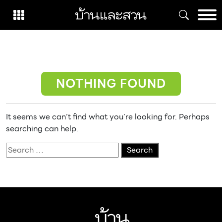
Skip
to
content
NOTHING FOUND
It seems we can’t find what you’re looking for. Perhaps
searching can help.
Search
for: