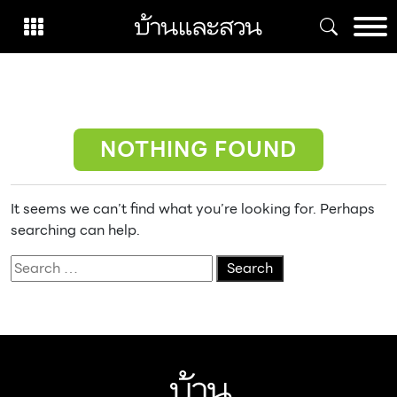
Skip
to
content
NOTHING FOUND
It seems we can’t find what you’re looking for. Perhaps
searching can help.
Search
for: