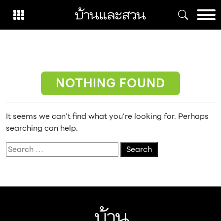
Skip
to
content
NOTHING FOUND
It seems we can’t find what you’re looking for. Perhaps
searching can help.
Search
for: