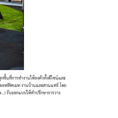
พื้นที่การทำงานให้ลงตัวทั้งดีไซน์และ
บูธออฟฟิศเมท งานบ้านและสวนแฟร์ โดย
เศษ…! รับออกแบบให้คำปรึกษาการวาง