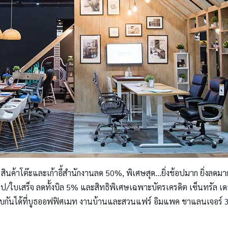
r สินค้าโต๊ะและเก้าอี้สำนักงานลด 50%, พิเศษสุด…ยิ่งช้อปมาก ยิ่งลด
ไป/ใบเสร็จ ลดทั้งบิล 5% และสิทธิพิเศษเฉพาะบัตรเครดิต เซ็นทรัล เ
 พบกันได้ที่บูธออฟฟิศเมท งานบ้านและสวนแฟร์ อิมแพค ชาแลนเจอร์ 3 