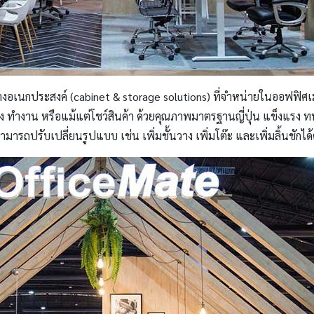
างอเนกประสงค์ (cabinet & storage solutions) ที่จำหน่ายในออฟฟิศเ
ง ทำงาน หรือแม้แต่โชว์สินค้า ด้วยคุณภาพมาตรฐานญี่ปุ่น แข็งแรง ทนท
สามารถปรับเปลี่ยนรูปแบบ เช่น เพิ่มชั้นวาง เพิ่มโต๊ะ และเพิ่มลิ้นชัก